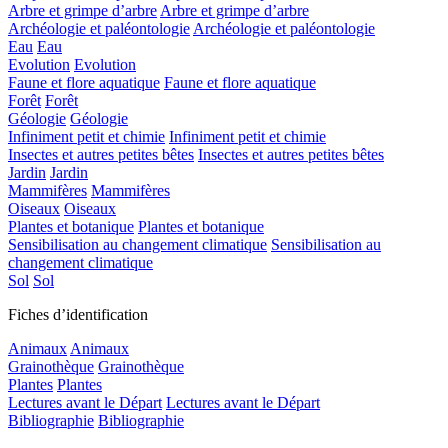
Arbre et grimpe d’arbre
Arbre et grimpe d’arbre
Archéologie et paléontologie
Archéologie et paléontologie
Eau
Eau
Evolution
Evolution
Faune et flore aquatique
Faune et flore aquatique
Forêt
Forêt
Géologie
Géologie
Infiniment petit et chimie
Infiniment petit et chimie
Insectes et autres petites bêtes
Insectes et autres petites bêtes
Jardin
Jardin
Mammifères
Mammifères
Oiseaux
Oiseaux
Plantes et botanique
Plantes et botanique
Sensibilisation au changement climatique
Sensibilisation au
changement climatique
Sol
Sol
Fiches d’identification
Animaux
Animaux
Grainothèque
Grainothèque
Plantes
Plantes
Lectures avant le Départ
Lectures avant le Départ
Bibliographie
Bibliographie