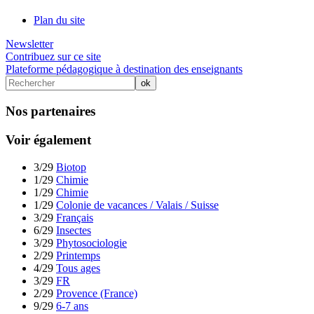
Plan du site
Newsletter
Contribuez sur ce site
Plateforme pédagogique à destination des enseignants
Nos partenaires
Voir également
3/29
Biotop
1/29
Chimie
1/29
Chimie
1/29
Colonie de vacances / Valais / Suisse
3/29
Français
6/29
Insectes
3/29
Phytosociologie
2/29
Printemps
4/29
Tous ages
3/29
FR
2/29
Provence (France)
9/29
6-7 ans