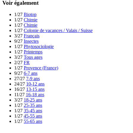
Voir également
1/27
Biotop
1/27
Chimie
1/27
Chimie
1/27
Colonie de vacances / Valais / Suisse
3/27
Français
9/27
Insectes
1/27
Phytosociologie
1/27
Printemps
3/27
Tous ages
2/27
FR
1/27
Provence (France)
9/27
6-7 ans
27/27
7-9 ans
24/27
10-12 ans
16/27
13-15 ans
11/27
16-18 ans
3/27
18-25 ans
1/27
25-35 ans
1/27
35-45 ans
1/27
45-55 ans
1/27
55-65 ans