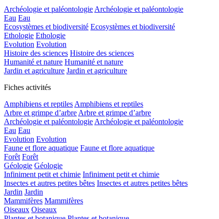
Archéologie et paléontologie
Archéologie et paléontologie
Eau
Eau
Ecosystèmes et biodiversité
Ecosystèmes et biodiversité
Ethologie
Ethologie
Evolution
Evolution
Histoire des sciences
Histoire des sciences
Humanité et nature
Humanité et nature
Jardin et agriculture
Jardin et agriculture
Fiches activités
Amphibiens et reptiles
Amphibiens et reptiles
Arbre et grimpe d’arbre
Arbre et grimpe d’arbre
Archéologie et paléontologie
Archéologie et paléontologie
Eau
Eau
Evolution
Evolution
Faune et flore aquatique
Faune et flore aquatique
Forêt
Forêt
Géologie
Géologie
Infiniment petit et chimie
Infiniment petit et chimie
Insectes et autres petites bêtes
Insectes et autres petites bêtes
Jardin
Jardin
Mammifères
Mammifères
Oiseaux
Oiseaux
Plantes et botanique
Plantes et botanique