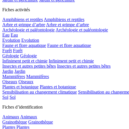
Fiches activités
Amphibiens et reptiles
Amphibiens et reptiles
Arbre et grimpe d’arbre
Arbre et grimpe d’arbre
Archéologie et paléontologie
Archéologie et paléontologie
Eau
Eau
Evolution
Evolution
Faune et flore aquatique
Faune et flore aquatique
Forêt
Forêt
Géologie
Géologie
Infiniment petit et chimie
Infiniment petit et chimie
Insectes et autres petites bêtes
Insectes et autres petites bêtes
Jardin
Jardin
Mammifères
Mammifères
Oiseaux
Oiseaux
Plantes et botanique
Plantes et botanique
Sensibilisation au changement climatique
Sensibilisation au changeme
Sol
Sol
Fiches d’identification
Animaux
Animaux
Grainothèque
Grainothèque
Plantes
Plantes