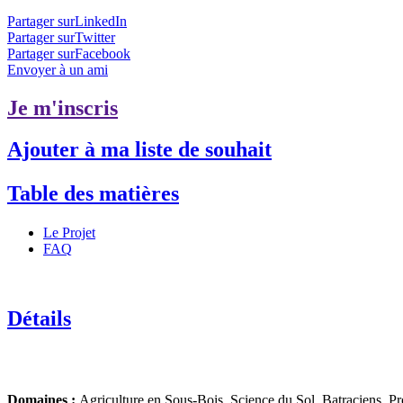
Partager surLinkedIn
Partager surTwitter
Partager surFacebook
Envoyer à un ami
Je m'inscris
Ajouter à ma liste de souhait
Table des matières
Le Projet
FAQ
Détails
Domaines :
Agriculture en Sous-Bois, Science du Sol, Batraciens, Pr