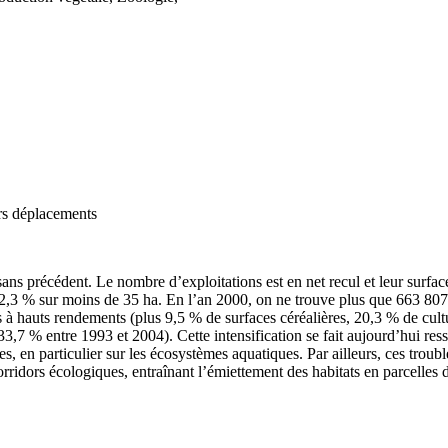
urs déplacements
sans précédent. Le nombre d’exploitations est en net recul et leur sur
 72,3 % sur moins de 35 ha. En l’an 2000, on ne trouve plus que 663 80
s à hauts rendements (plus 9,5 % de surfaces céréalières, 20,3 % de cult
 33,7 % entre 1993 et 2004). Cette intensification se fait aujourd’hui r
s, en particulier sur les écosystèmes aquatiques. Par ailleurs, ces trouble
orridors écologiques, entraînant l’émiettement des habitats en parcelles de