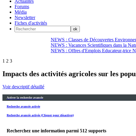
Actualités
Forums
Média
Newsletter
Fiches d'activités
NEWS : Classes de Découvertes Environnem
NEWS : Vacances Scientifiques dans la Natu
NEWS : Offres d'Emplois Educateur-trice N
1
2
3
Impacts des activités agricoles sur les pop
Voir descriptif détaillé
Activer la recherche avancée
Recherche avancée activée
Recherche avancée activée (Cliquer pour désactiver)
Recherchez une information parmi
512
supports