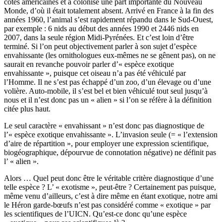
côtes américaines et a colonisé une part importante du Nouveau
Monde, d’où il était totalement absent. Arrivé en France à la fin des
années 1960, l’animal s’est rapidement répandu dans le Sud-Ouest,
par exemple : 6 nids au début des années 1990 et 2446 nids en
2007, dans la seule région Midi-Pyrénées. Et c’est loin d’être
terminé. Si l’on peut objectivement parler à son sujet d’espèce
envahissante (les ornithologues eux-mêmes ne se gênent pas), on ne
saurait en revanche pouvoir parler d’« espèce exotique
envahissante », puisque cet oiseau n’a pas été véhiculé par
l’Homme. Il ne s’est pas échappé d’un zoo, d’un élevage ou d’une
volière. Auto-mobile, il s’est bel et bien véhiculé tout seul jusqu’à
nous et il n’est donc pas un « alien » si l’on se réfère à la définition
citée plus haut.
Le seul caractère « envahissant » n’est donc pas diagnostique de
l’« espèce exotique envahissante ». L’invasion seule (= « l’extension
d’aire de répartition », pour employer une expression scientifique,
biogéographique, dépourvue de connotation négative) ne définit pas
l’ « alien ».
Alors … Quel peut donc être le véritable critère diagnostique d’une
telle espèce ? L’ « exotisme », peut-être ? Certainement pas puisque,
même venu d’ailleurs, c’est à dire même en étant exotique, notre ami
le Héron garde-bœufs n’est pas considéré comme « exotique » par
les scientifiques de l’UICN. Qu’est-ce donc qu’une espèce