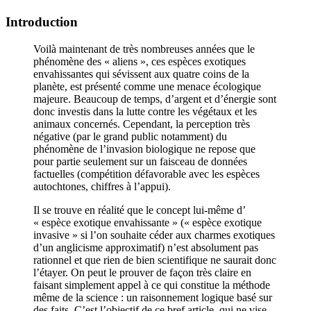
Introduction
Voilà maintenant de très nombreuses années que le
phénomène des « aliens », ces espèces exotiques
envahissantes qui sévissent aux quatre coins de la
planète, est présenté comme une menace écologique
majeure. Beaucoup de temps, d’argent et d’énergie sont
donc investis dans la lutte contre les végétaux et les
animaux concernés. Cependant, la perception très
négative (par le grand public notamment) du
phénomène de l’invasion biologique ne repose que
pour partie seulement sur un faisceau de données
factuelles (compétition défavorable avec les espèces
autochtones, chiffres à l’appui).
Il se trouve en réalité que le concept lui-même d’
« espèce exotique envahissante » (« espèce exotique
invasive » si l’on souhaite céder aux charmes exotiques
d’un anglicisme approximatif) n’est absolument pas
rationnel et que rien de bien scientifique ne saurait donc
l’étayer. On peut le prouver de façon très claire en
faisant simplement appel à ce qui constitue la méthode
même de la science : un raisonnement logique basé sur
des faits. C’est l’objectif de ce bref article, qui ne vise