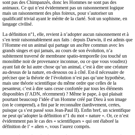
sont pas des Chimpanzés, donc les Hommes ne sont pas des
animaux. Ce qui n’est évidemment pas un raisonnement logique
mais un raisonnement des plus foireux, pour s’autoriser un
qualificatif trivial ayant le mérite de la clarté. Soit un sophisme, en
langage civilisé.
La définition n°1, elle, revient à n’adopter aucun raisonnement et à
s’en tenir raisonnablement aux faits : depuis Darwin, il est admis que
l’Homme est un animal qui partage un ancêtre commun avec les
grands singes et qui jamais, au cours de son évolution, n’a
subitement traversé de membrane spatio-temporelle (ou touché un
monolithe noir de provenance inconnue, ou ce que vous voudrez)
ayant fait de lui autre chose qu’un animal, c’est à dire une créature
au-dessus de la nature, en-dessous ou à côté. Est-il nécessaire de
préciser que la théorie de l’évolution n’est pas qu’une hypothèse,
mais une théorie scientifique du même ordre que celles de la
pesanteur, c’est à dire sans cesse confortée par tous les éléments
disponibles (l’ADN, récemment) ? Même le pape, à qui plaisait
pourtant beaucoup l’idée d’un Homme créé par Dieu à son image
(on le comprend), a fini par le reconnaître (tardivement, certes,
puisque ça s’est passé sous Jean-Paul II). Enfin bref, un scientifique
ne peut qu’adopter la définition n°1 du mot « nature ». Or, ce n’est
évidemment pas le cas des « scientifiques » qui ont élaboré la
définition de l’ « alien », vous l’aurez compris.