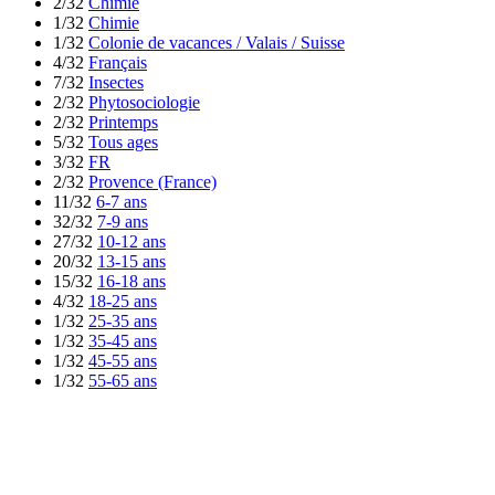
2/32
Chimie
1/32
Chimie
1/32
Colonie de vacances / Valais / Suisse
4/32
Français
7/32
Insectes
2/32
Phytosociologie
2/32
Printemps
5/32
Tous ages
3/32
FR
2/32
Provence (France)
11/32
6-7 ans
32/32
7-9 ans
27/32
10-12 ans
20/32
13-15 ans
15/32
16-18 ans
4/32
18-25 ans
1/32
25-35 ans
1/32
35-45 ans
1/32
45-55 ans
1/32
55-65 ans