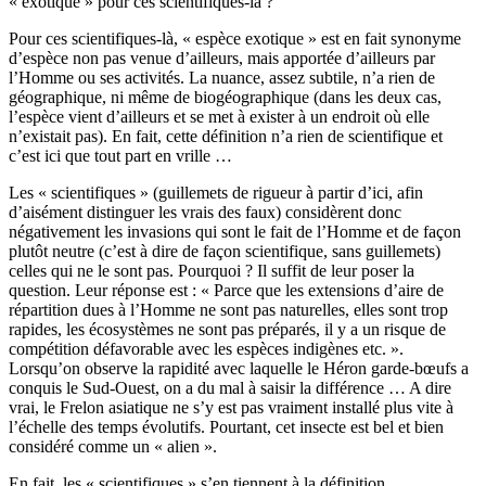
« exotique » pour ces scientifiques-là ?
Pour ces scientifiques-là, « espèce exotique » est en fait synonyme
d’espèce non pas venue d’ailleurs, mais apportée d’ailleurs par
l’Homme ou ses activités. La nuance, assez subtile, n’a rien de
géographique, ni même de biogéographique (dans les deux cas,
l’espèce vient d’ailleurs et se met à exister à un endroit où elle
n’existait pas). En fait, cette définition n’a rien de scientifique et
c’est ici que tout part en vrille …
Les « scientifiques » (guillemets de rigueur à partir d’ici, afin
d’aisément distinguer les vrais des faux) considèrent donc
négativement les invasions qui sont le fait de l’Homme et de façon
plutôt neutre (c’est à dire de façon scientifique, sans guillemets)
celles qui ne le sont pas. Pourquoi ? Il suffit de leur poser la
question. Leur réponse est : « Parce que les extensions d’aire de
répartition dues à l’Homme ne sont pas naturelles, elles sont trop
rapides, les écosystèmes ne sont pas préparés, il y a un risque de
compétition défavorable avec les espèces indigènes etc. ».
Lorsqu’on observe la rapidité avec laquelle le Héron garde-bœufs a
conquis le Sud-Ouest, on a du mal à saisir la différence … A dire
vrai, le Frelon asiatique ne s’y est pas vraiment installé plus vite à
l’échelle des temps évolutifs. Pourtant, cet insecte est bel et bien
considéré comme un « alien ».
En fait, les « scientifiques » s’en tiennent à la définition