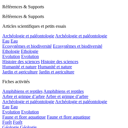
Références & Supports
Références & Supports
Articles scientifiques et petits essais
Archéologie et paléontologie
Archéologie et paléontologie
Eau
Eau
Ecosystèmes et biodiversité
Ecosystèmes et biodiversité
Ethologie
Ethologie
Evolution
Evolution
Histoire des sciences
Histoire des sciences
Humanité et nature
Humanité et nature
Jardin et agriculture
Jardin et agriculture
Fiches activités
Amphibiens et reptiles
Amphibiens et reptiles
Arbre et grimpe d’arbre
Arbre et grimpe d’arbre
Archéologie et paléontologie
Archéologie et paléontologie
Eau
Eau
Evolution
Evolution
Faune et flore aquatique
Faune et flore aquatique
Forêt
Forêt
Géologie
Géologie