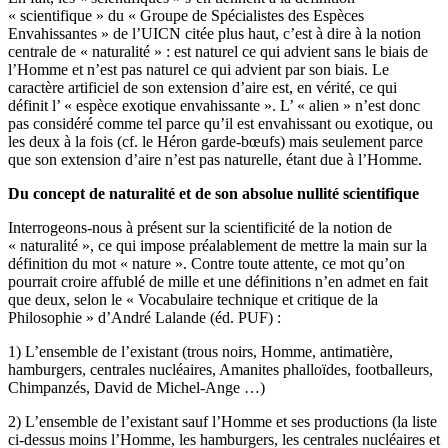
« scientifique » du « Groupe de Spécialistes des Espèces
Envahissantes » de l’UICN citée plus haut, c’est à dire à la notion
centrale de « naturalité » : est naturel ce qui advient sans le biais de
l’Homme et n’est pas naturel ce qui advient par son biais. Le
caractère artificiel de son extension d’aire est, en vérité, ce qui
définit l’ « espèce exotique envahissante ». L’ « alien » n’est donc
pas considéré comme tel parce qu’il est envahissant ou exotique, ou
les deux à la fois (cf. le Héron garde-bœufs) mais seulement parce
que son extension d’aire n’est pas naturelle, étant due à l’Homme.
Du concept de naturalité et de son absolue nullité scientifique
Interrogeons-nous à présent sur la scientificité de la notion de
« naturalité », ce qui impose préalablement de mettre la main sur la
définition du mot « nature ». Contre toute attente, ce mot qu’on
pourrait croire affublé de mille et une définitions n’en admet en fait
que deux, selon le « Vocabulaire technique et critique de la
Philosophie » d’André Lalande (éd. PUF) :
1) L’ensemble de l’existant (trous noirs, Homme, antimatière,
hamburgers, centrales nucléaires, Amanites phalloïdes, footballeurs,
Chimpanzés, David de Michel-Ange …)
2) L’ensemble de l’existant sauf l’Homme et ses productions (la liste
ci-dessus moins l’Homme, les hamburgers, les centrales nucléaires et