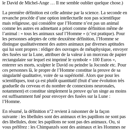
le David de Michel-Ange … Il me semble oublier quelque chose.)
La première définition est celle admise par la science. La seconde en
revanche procède d’une option intellectuelle non pas scientifique
mais religieuse, qui considère que l’Homme n’est pas un animal
comme les autres en admettant a priori comme définition même de
l’animal : « tous les animaux sauf l’Homme » (c’est pratique). Pour
les personnes adeptes de cette deuxième définition, l’Homme se
distingue qualitativement des autres animaux par diverses aptitudes
qui lui sont propres : rédiger des ouvrages de métaphysique, envoyer
des fusées sur la Lune, attribuer de la valeur à un morceau de papier
rectangulaire sur lequel est imprimé le symbole « 100 Euros »,
enterrer ses morts, sculpter le David ou peindre la Joconde etc. Pour
ces personnes là, le propre de l’Homme constitue la preuve de sa
singularité qualitative, voire de sa supériorité. Alors que pour les
scientifiques, tout ça est plutôt quantitatif (fruit d’une évolution très
graduelle du cerveau et du nombre de connexions neuronales,
notamment) et constitue simplement la preuve qu’un singe au moins
est suffisamment futé pour envoyer des fusées sur la Lune :
l’Homme.
En résumé, la définition n°2 revient à raisonner de la façon
suivante : les libellules sont des animaux et les papillons ne sont pas
des libellules, donc les papillons ne sont pas des animaux. Ou, si
vous préférez : les Chimpanzés sont des animaux et les Hommes ne