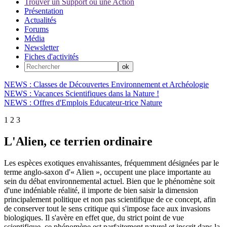
Trouver un Support ou une Action
Présentation
Actualités
Forums
Média
Newsletter
Fiches d'activités
NEWS : Classes de Découvertes Environnement et Archéologie
NEWS : Vacances Scientifiques dans la Nature !
NEWS : Offres d'Emplois Educateur-trice Nature
1
2
3
L'Alien, ce terrien ordinaire
Les espèces exotiques envahissantes, fréquemment désignées par le
terme anglo-saxon d'« Alien », occupent une place importante au
sein du débat environnemental actuel. Bien que le phénomène soit
d'une indéniable réalité, il importe de bien saisir la dimension
principalement politique et non pas scientifique de ce concept, afin
de conserver tout le sens critique qui s'impose face aux invasions
biologiques. Il s'avère en effet que, du strict point de vue
scientifique, ce phénomène est parfaitement naturel et inscrit dans la