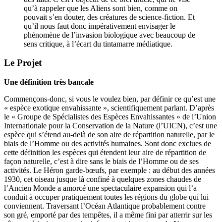
qu’à rappeler que les Aliens sont bien, comme on
pouvait s’en douter, des créatures de science-fiction. Et
qu’il nous faut donc impérativement envisager le
phénomène de l’invasion biologique avec beaucoup de
sens critique, à l’écart du tintamarre médiatique.
Le Projet
Une définition très bancale
Commençons-donc, si vous le voulez bien, par définir ce qu’est une
« espèce exotique envahissante », scientifiquement parlant. D’après
le « Groupe de Spécialistes des Espèces Envahissantes » de l’Union
Internationale pour la Conservation de la Nature (l’UICN), c’est une
espèce qui s’étend au-delà de son aire de répartition naturelle, par le
biais de l’Homme ou des activités humaines. Sont donc exclues de
cette définition les espèces qui étendent leur aire de répartition de
façon naturelle, c’est à dire sans le biais de l’Homme ou de ses
activités. Le Héron garde-bœufs, par exemple : au début des années
1930, cet oiseau jusque là confiné à quelques zones chaudes de
l’Ancien Monde a amorcé une spectaculaire expansion qui l’a
conduit à occuper pratiquement toutes les régions du globe qui lui
conviennent. Traversant l’Océan Atlantique probablement contre
son gré, emporté par des tempêtes, il a même fini par atterrir sur les