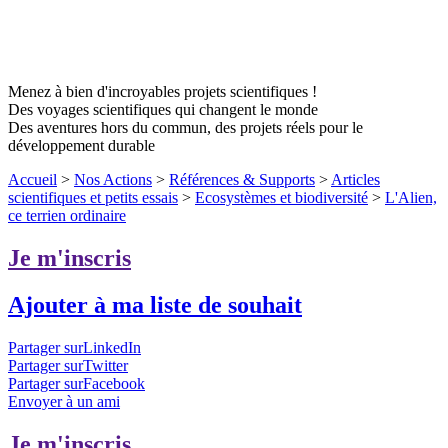
Menez à bien d'incroyables projets scientifiques !
Des voyages scientifiques qui changent le monde
Des aventures hors du commun, des projets réels pour le
développement durable
Accueil
>
Nos Actions
>
Références & Supports
>
Articles
scientifiques et petits essais
>
Ecosystèmes et biodiversité
>
L'Alien,
ce terrien ordinaire
Je m'inscris
Ajouter à ma liste de souhait
Partager surLinkedIn
Partager surTwitter
Partager surFacebook
Envoyer à un ami
Je m'inscris