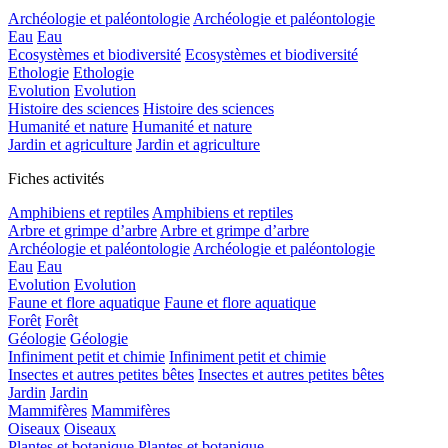
Archéologie et paléontologie
Archéologie et paléontologie
Eau
Eau
Ecosystèmes et biodiversité
Ecosystèmes et biodiversité
Ethologie
Ethologie
Evolution
Evolution
Histoire des sciences
Histoire des sciences
Humanité et nature
Humanité et nature
Jardin et agriculture
Jardin et agriculture
Fiches activités
Amphibiens et reptiles
Amphibiens et reptiles
Arbre et grimpe d’arbre
Arbre et grimpe d’arbre
Archéologie et paléontologie
Archéologie et paléontologie
Eau
Eau
Evolution
Evolution
Faune et flore aquatique
Faune et flore aquatique
Forêt
Forêt
Géologie
Géologie
Infiniment petit et chimie
Infiniment petit et chimie
Insectes et autres petites bêtes
Insectes et autres petites bêtes
Jardin
Jardin
Mammifères
Mammifères
Oiseaux
Oiseaux
Plantes et botanique
Plantes et botanique