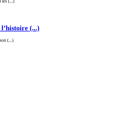
les (...)
’histoire (...)
on (...)