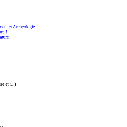
ent et Archéologie
re !
ature
 et (...)