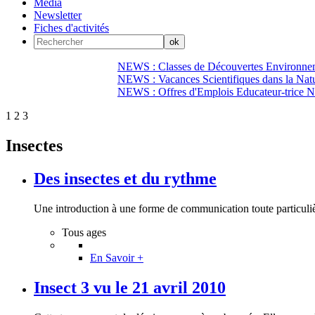
Média
Newsletter
Fiches d'activités
NEWS : Classes de Découvertes Environnem
NEWS : Vacances Scientifiques dans la Natu
NEWS : Offres d'Emplois Educateur-trice N
1
2
3
Insectes
Des insectes et du rythme
Une introduction à une forme de communication toute particulière
Tous ages
En Savoir +
Insect 3 vu le 21 avril 2010