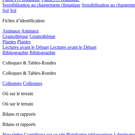
Sensibilisation au changement climatique
Sensibilisation au changeme
Sol
Sol
Fiches d’identification
Animaux
Animaux
Grainothèque
Grainothèque
Plantes
Plantes
Lectures avant le Départ
Lectures avant le Départ
Bibliographie
Bibliographie
Colloques & Tables-Rondes
Colloques & Tables-Rondes
Colloques
Colloques
Où sur le terrain
Où sur le terrain
Bilans et rapports
Bilans et rapports
Newsletter
Contribuez sur ce site
Plateforme pédagogique à destinatio