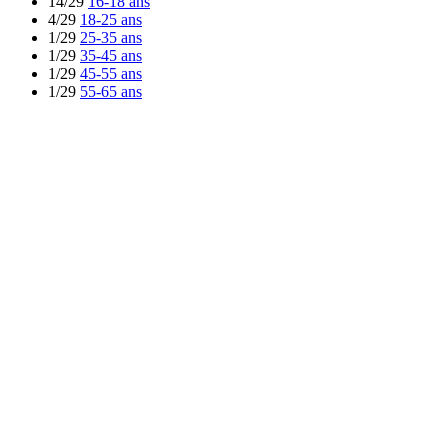
14/29
16-18 ans
4/29
18-25 ans
1/29
25-35 ans
1/29
35-45 ans
1/29
45-55 ans
1/29
55-65 ans