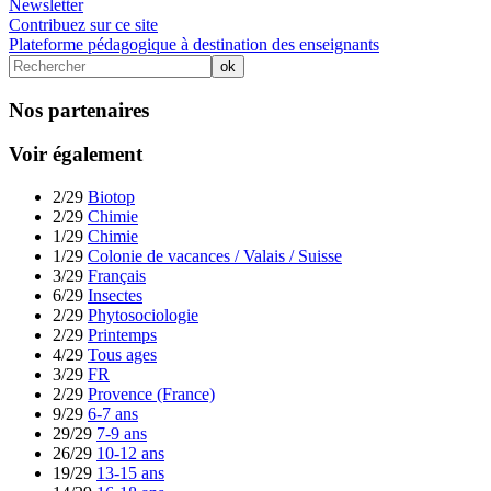
Newsletter
Contribuez sur ce site
Plateforme pédagogique à destination des enseignants
Nos partenaires
Voir également
2/29
Biotop
2/29
Chimie
1/29
Chimie
1/29
Colonie de vacances / Valais / Suisse
3/29
Français
6/29
Insectes
2/29
Phytosociologie
2/29
Printemps
4/29
Tous ages
3/29
FR
2/29
Provence (France)
9/29
6-7 ans
29/29
7-9 ans
26/29
10-12 ans
19/29
13-15 ans