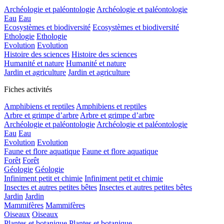
Archéologie et paléontologie
Archéologie et paléontologie
Eau
Eau
Ecosystèmes et biodiversité
Ecosystèmes et biodiversité
Ethologie
Ethologie
Evolution
Evolution
Histoire des sciences
Histoire des sciences
Humanité et nature
Humanité et nature
Jardin et agriculture
Jardin et agriculture
Fiches activités
Amphibiens et reptiles
Amphibiens et reptiles
Arbre et grimpe d’arbre
Arbre et grimpe d’arbre
Archéologie et paléontologie
Archéologie et paléontologie
Eau
Eau
Evolution
Evolution
Faune et flore aquatique
Faune et flore aquatique
Forêt
Forêt
Géologie
Géologie
Infiniment petit et chimie
Infiniment petit et chimie
Insectes et autres petites bêtes
Insectes et autres petites bêtes
Jardin
Jardin
Mammifères
Mammifères
Oiseaux
Oiseaux
Plantes et botanique
Plantes et botanique