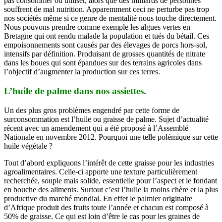
pas consommer ou utiliser, alors que des milliards de personnes
souffrent de mal nutrition. Apparemment ceci ne perturbe pas trop
nos sociétés même si ce genre de mentalité nous touche directement.
Nous pouvons prendre comme exemple les algues vertes en
Bretagne qui ont rendu malade la population et tués du bétail. Ces
empoisonnements sont causés par des élevages de porcs hors-sol,
intensifs par définition. Produisant de grosses quantités de nitrate
dans les boues qui sont épandues sur des terrains agricoles dans
l’objectif d’augmenter la production sur ces terres.
L’huile de palme dans nos assiettes.
Un des plus gros problèmes engendré par cette forme de
surconsommation est l’huile ou graisse de palme. Sujet d’actualité
récent avec un amendement qui a été proposé à l’Assemblé
Nationale en novembre 2012. Pourquoi une telle polémique sur cette
huile végétale ?
Tout d’abord expliquons l’intérêt de cette graisse pour les industries
agroalimentaires. Celle-ci apporte une texture particulièrement
recherchée, souple mais solide, essentielle pour l’aspect et le fondant
en bouche des aliments. Surtout c’est l’huile la moins chère et la plus
productive du marché mondial. En effet le palmier originaire
d’Afrique produit des fruits toute l’année et chacun est composé à
50% de graisse. Ce qui est loin d’être le cas pour les graines de