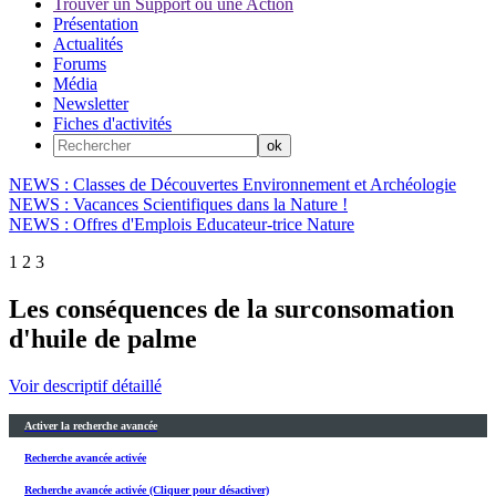
Trouver un Support ou une Action
Présentation
Actualités
Forums
Média
Newsletter
Fiches d'activités
NEWS : Classes de Découvertes Environnement et Archéologie
NEWS : Vacances Scientifiques dans la Nature !
NEWS : Offres d'Emplois Educateur-trice Nature
1
2
3
Les conséquences de la surconsomation
d'huile de palme
Voir descriptif détaillé
Activer la recherche avancée
Recherche avancée activée
Recherche avancée activée (Cliquer pour désactiver)