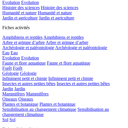
Evolution
Evolution
Histoire des sciences
Histoire des sciences
Humanité et nature
Humanité et nature
Jardin et agriculture
Jardin et agriculture
Fiches activités
Amphibiens et reptiles
Amphibiens et reptiles
Arbre et grimpe d’arbre
Arbre et grimpe d’arbre
Archéologie et paléontologie
Archéologie et paléontologie
Eau
Eau
Evolution
Evolution
Faune et flore aquatique
Faune et flore aquatique
Forêt
Forêt
Géologie
Géologie
Infiniment petit et chimie
Infiniment petit et chimie
Insectes et autres petites bêtes
Insectes et autres petites bêtes
Jardin
Jardin
Mammifères
Mammifères
Oiseaux
Oiseaux
Plantes et botanique
Plantes et botanique
Sensibilisation au changement climatique
Sensibilisation au
changement climatique
Sol
Sol