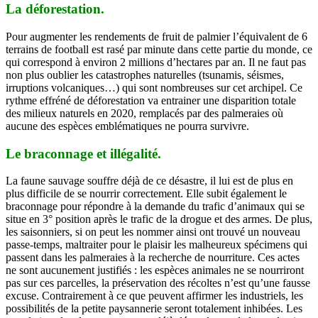
La déforestation.
Pour augmenter les rendements de fruit de palmier l’équivalent de 6
terrains de football est rasé par minute dans cette partie du monde, ce
qui correspond à environ 2 millions d’hectares par an. Il ne faut pas
non plus oublier les catastrophes naturelles (tsunamis, séismes,
irruptions volcaniques…) qui sont nombreuses sur cet archipel. Ce
rythme effréné de déforestation va entrainer une disparition totale
des milieux naturels en 2020, remplacés par des palmeraies où
aucune des espèces emblématiques ne pourra survivre.
Le braconnage et illégalité.
La faune sauvage souffre déjà de ce désastre, il lui est de plus en
plus difficile de se nourrir correctement. Elle subit également le
braconnage pour répondre à la demande du trafic d’animaux qui se
situe en 3° position après le trafic de la drogue et des armes. De plus,
les saisonniers, si on peut les nommer ainsi ont trouvé un nouveau
passe-temps, maltraiter pour le plaisir les malheureux spécimens qui
passent dans les palmeraies à la recherche de nourriture. Ces actes
ne sont aucunement justifiés : les espèces animales ne se nourriront
pas sur ces parcelles, la préservation des récoltes n’est qu’une fausse
excuse. Contrairement à ce que peuvent affirmer les industriels, les
possibilités de la petite paysannerie seront totalement inhibées. Les