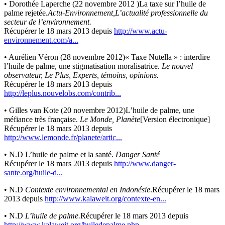
• Dorothée Laperche (22 novembre 2012 )La taxe sur l’huile de
palme rejetée.
Actu-Environnement,L’actualité professionnelle du
secteur de l’environnement.
Récupérer le 18 mars 2013 depuis
http://www.actu-
environnement.com/a...
• Aurélien Véron (28 novembre 2012)« Taxe Nutella » : interdire
l’huile de palme, une stigmatisation moralisatrice.
Le nouvel
observateur, Le Plus, Experts, témoins, opinions.
Récupérer le 18 mars 2013 depuis
http://leplus.nouvelobs.com/contrib...
• Gilles van Kote (20 novembre 2012)L’huile de palme, une
méfiance très française.
Le Monde, Planète
[Version électronique]
Récupérer le 18 mars 2013 depuis
http://www.lemonde.fr/planete/artic...
• N.D L’huile de palme et la santé.
Danger Santé
Récupérer le 18 mars 2013 depuis
http://www.danger-
sante.org/huile-d...
• N.D
Contexte environnemental en Indonésie
.Récupérer le 18 mars
2013 depuis
http://www.kalaweit.org/contexte-en...
• N.D
L’huile de palme.
Récupérer le 18 mars 2013 depuis
http://www.kalaweit.org/huiledepalme.php