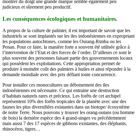
montrer du doigt une grande marque semble également peu
judicieux et sûrement peu productif.
Les conséquences écologiques et humanitaires.
A propos de la culture de palmier, il est important de savoir que les
industriels se sont implantés sur les iles indonésiennes en expropriant
les populations autochtones, comme les Ourang-Rimba ou les
Penan. Pour ce faire, la manière forte a souvent été utilisée grâce à
l’intervention de l’Etat et des forces de l’ordre. D’ailleurs ce sont le
plus souvent des personnes faisant partie des gouvernements locaux
qui possèdent les exploitations. Cette appropriation permet de
produire à moindre coût des palmiers à huiles et ainsi répondre à la
demande mondiale avec des prix défiant toute concurrence.
Pour installer ces monocultures un déboisement des iles
indonésiennes est nécessaire. Ce qui entraine une destruction
d’habitats naturels rares et précieux. Les forêts de cet archipel
représentent 10% des forêts tropicales de la planète avec une des
faunes les plus diversifiées existantes dans un biotope/ écosystème
de notre Terre. Nous pouvons y trouver les orang-outans (ou homme
de bois) la dernière espèce des 4 grand-singes vu précédemment
mais aussi 7 des 17 espèces de gibbons existantes, des éléphants,
rhinocéros, tigres…