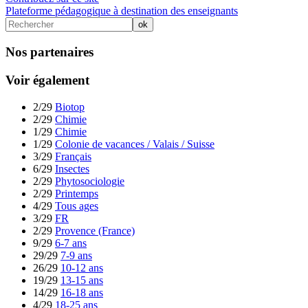
Plateforme pédagogique à destination des enseignants
Nos partenaires
Voir également
2/29
Biotop
2/29
Chimie
1/29
Chimie
1/29
Colonie de vacances / Valais / Suisse
3/29
Français
6/29
Insectes
2/29
Phytosociologie
2/29
Printemps
4/29
Tous ages
3/29
FR
2/29
Provence (France)
9/29
6-7 ans
29/29
7-9 ans
26/29
10-12 ans
19/29
13-15 ans
14/29
16-18 ans
4/29
18-25 ans