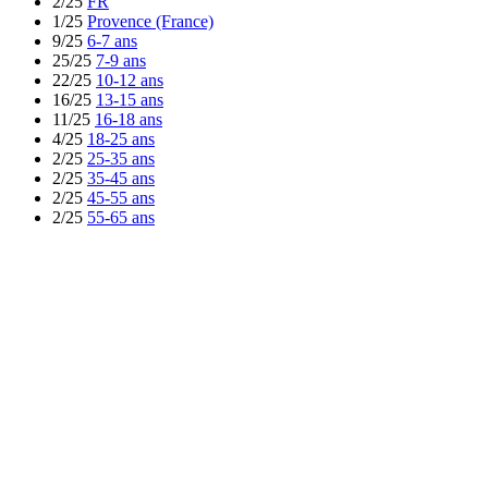
2/25
FR
1/25
Provence (France)
9/25
6-7 ans
25/25
7-9 ans
22/25
10-12 ans
16/25
13-15 ans
11/25
16-18 ans
4/25
18-25 ans
2/25
25-35 ans
2/25
35-45 ans
2/25
45-55 ans
2/25
55-65 ans