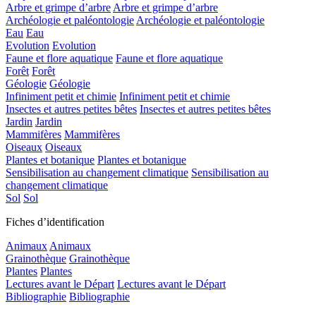
Arbre et grimpe d’arbre
Arbre et grimpe d’arbre
Archéologie et paléontologie
Archéologie et paléontologie
Eau
Eau
Evolution
Evolution
Faune et flore aquatique
Faune et flore aquatique
Forêt
Forêt
Géologie
Géologie
Infiniment petit et chimie
Infiniment petit et chimie
Insectes et autres petites bêtes
Insectes et autres petites bêtes
Jardin
Jardin
Mammifères
Mammifères
Oiseaux
Oiseaux
Plantes et botanique
Plantes et botanique
Sensibilisation au changement climatique
Sensibilisation au
changement climatique
Sol
Sol
Fiches d’identification
Animaux
Animaux
Grainothèque
Grainothèque
Plantes
Plantes
Lectures avant le Départ
Lectures avant le Départ
Bibliographie
Bibliographie