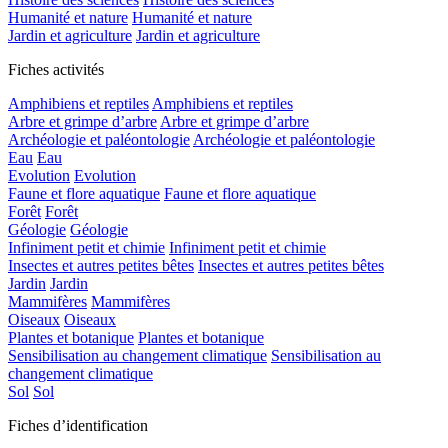
Humanité et nature
Humanité et nature
Jardin et agriculture
Jardin et agriculture
Fiches activités
Amphibiens et reptiles
Amphibiens et reptiles
Arbre et grimpe d’arbre
Arbre et grimpe d’arbre
Archéologie et paléontologie
Archéologie et paléontologie
Eau
Eau
Evolution
Evolution
Faune et flore aquatique
Faune et flore aquatique
Forêt
Forêt
Géologie
Géologie
Infiniment petit et chimie
Infiniment petit et chimie
Insectes et autres petites bêtes
Insectes et autres petites bêtes
Jardin
Jardin
Mammifères
Mammifères
Oiseaux
Oiseaux
Plantes et botanique
Plantes et botanique
Sensibilisation au changement climatique
Sensibilisation au
changement climatique
Sol
Sol
Fiches d’identification