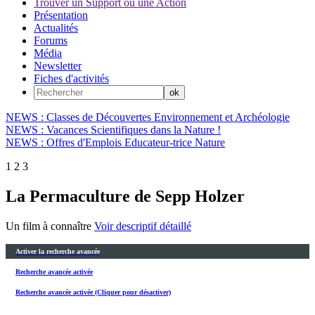
Trouver un Support ou une Action
Présentation
Actualités
Forums
Média
Newsletter
Fiches d'activités
NEWS : Classes de Découvertes Environnement et Archéologie
NEWS : Vacances Scientifiques dans la Nature !
NEWS : Offres d'Emplois Educateur-trice Nature
1
2
3
La Permaculture de Sepp Holzer
Un film à connaître
Voir descriptif détaillé
Activer la recherche avancée
Recherche avancée activée
Recherche avancée activée (Cliquer pour désactiver)