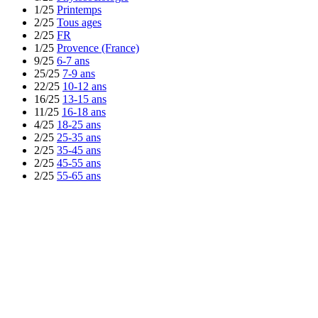
1/25
Printemps
2/25
Tous ages
2/25
FR
1/25
Provence (France)
9/25
6-7 ans
25/25
7-9 ans
22/25
10-12 ans
16/25
13-15 ans
11/25
16-18 ans
4/25
18-25 ans
2/25
25-35 ans
2/25
35-45 ans
2/25
45-55 ans
2/25
55-65 ans