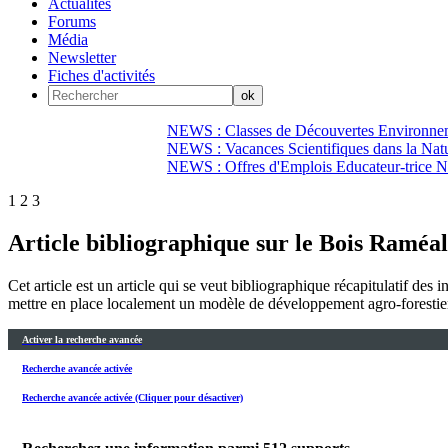
Actualités
Forums
Média
Newsletter
Fiches d'activités
NEWS : Classes de Découvertes Environnem
NEWS : Vacances Scientifiques dans la Natu
NEWS : Offres d'Emplois Educateur-trice N
1
2
3
Article bibliographique sur le Bois Ramé
Cet article est un article qui se veut bibliographique récapitulatif des i
mettre en place localement un modèle de développement agro-forestier 
Activer la recherche avancée
Recherche avancée activée
Recherche avancée activée (Cliquer pour désactiver)