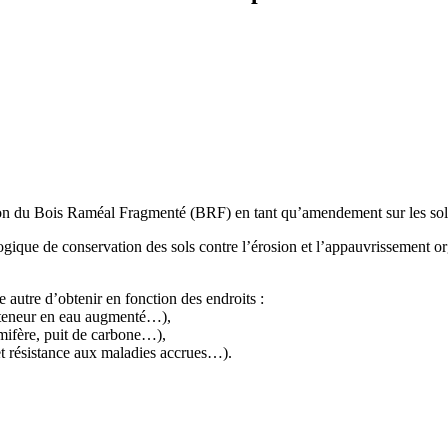
tion du Bois Raméal Fragmenté (BRF) en tant qu’amendement sur les sol
ne logique de conservation des sols contre l’érosion et l’appauvrissement
 autre d’obtenir en fonction des endroits :
l, teneur en eau augmenté…),
mifère, puit de carbone…),
 et résistance aux maladies accrues…).