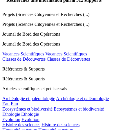
Recherchez une information parmi
512
supports
Projets (Sciences Citoyennes et Recherches (...)
Projets (Sciences Citoyennes et Recherches (...)
Journal de Bord des Opérations
Journal de Bord des Opérations
Vacances Scientifiques
Vacances Scientifiques
Classes de Découvertes
Classes de Découvertes
Références & Supports
Références & Supports
Articles scientifiques et petits essais
Archéologie et paléontologie
Archéologie et paléontologie
Eau
Eau
Ecosystèmes et biodiversité
Ecosystèmes et biodiversité
Ethologie
Ethologie
Evolution
Evolution
Histoire des sciences
Histoire des sciences
Humanité et nature
Humanité et nature