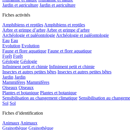
Jardin et agriculture
Jardin et agriculture
Fiches activités
Amphibiens et reptiles
Amphibiens et reptiles
Arbre et grimpe d’arbre
Arbre et grimpe d’arbre
Archéologie et paléontologie
Archéologie et paléontologie
Eau
Eau
Evolution
Evolution
Faune et flore aquatique
Faune et flore aquatique
Forêt
Forêt
Géologie
Géologie
Infiniment petit et chimie
Infiniment petit et chimie
Insectes et autres petites bêtes
Insectes et autres petites bêtes
Jardin
Jardin
Mammifères
Mammifères
Oiseaux
Oiseaux
Plantes et botanique
Plantes et botanique
Sensibilisation au changement climatique
Sensibilisation au changeme
Sol
Sol
Fiches d’identification
Animaux
Animaux
Grainothèque
Grainothèque