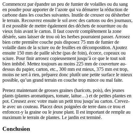
Commencez par épandre un peu de fumier de volailles ou du sang
en poudre pour apporter de l’azote qui va démarrer la réduction de
carbone dans les couches suivantes. Inutile de creuser ou désherber
le terrain. Recouvrez ensuite le sol avec des cartons ou des journaux,
il est possible de mettre également des déchets de nourriture ou du
vieux foin avant le carton. Il faut couvrir complètement la zone
désirée, sans laisser de trou où les herbes pourraient passer. Arrosez
bien cette première couche puis disposez 75 mm de fumier de
volaille dans de la sciure ou de feuilles en décomposition. Ajoutez
ensuite 150 mm de paille sèche (pas de foin), écorce, copeaux ou
sciure. Pour finir arrosez copieusement jusqu’à ce que le tout soit
bien imbibé. Mettez toujours au moins 225 mm de couverture au-
dessus du papier, carton, etc., 300 mm est mieux, 375 mm est trop,
moins ne sert à rien, préparez donc plutôt une petite surface le mieux
possible, qu’un grand terrain en couche trop mince ou mal faite.
Prenez maintenant de grosses graines (haricots, pois), des jeunes
plants (plantes aromatiques, tomate, laitue…) et de petites plantes en
pot. Creusez avec votre main un petit trou jusqu’au carton. Crevez-
le avec un couteau. Placez deux poignées de terre dans ce trou et
enfoncez-y la graine ou le jeune plant. Il est important de remplir au
maximum le terrain de plantes. Le jardin est terminé.
Conclusion