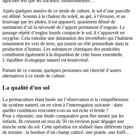
agricoles tels que les tracteurs, moissonneuses…
Après quelques années de ce mode de culture, le sol d’une parcelle
est abîmé. Soumis à la chaleur du soleil, au gel, à l’érosion, et au
lessivage par les pluies, il est appauvri, quasiment dénué de
nutriments d’où la nécessité de l’apport permanent d’engrais. Le
passage répété d’engins lourds compacte le sol, il s’appauvrit en
oxygène. Cela entraîne une diminution des invertébrés qui l’habitent
notamment les vers de terre, qui jouent un rôle primordiale dans la
production d’humus. Les substances chimiques des pesticides
contribuent également à la disparition de cette faune essentielle.
L’équilibre écologique naturel est bouleversé.
Partant de ce constat, quelques personnes ont cherché d’autres
alternatives à ce mode de culture.
La qualité d’un sol
La permaculture étant basée sur l’observation et la compréhension
du système naturel, on en vient à l’interrogation suivante : dans
quelles conditions rencontre-t-on un sol riche et fertile ?
Pour y répondre, une étude comparative peut être menée par les
enfants. Ils creusent un trou de 50 cm environ pour dégager une
tranche nette du sol. Cette opération est réalisée dans différents types
de terrains : la bordure d’un champ cultivé, une prairie, une forêt…