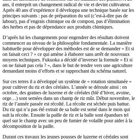
ans, il entreprit un changement radical de vie et devint cultivateur.
Après 40 ans d’expérience il développa une technique basée sur les
principes suivants : pas de préparation du sol (c’est-à-dire pas de
labour), pas d’engrais chimique ou de compost, pas d’élimination
des herbes et pas de dépendance aux produits chimiques.
D’après lui les changements pour engendrer des résultats doivent
commencer au niveau de la philosophie fondamentale. La manière
habituelle pour développer des méthodes est de se demander « Et si
on faisait ceci ? » ce qui amène à élaborer sans arrêt de nouveaux
moyens techniques. Fukuoka a décidé d’inverser la formule « Et si
on ne faisait pas cela ? », dans le but de tendre vers une agriculture
demandant moins d’efforts et se rapprochant du schéma naturel.
Sur ces terres il a développé un système de « rotation simultanée »
pour cultiver du riz et des céréales. L’année se déroule ainsi : en
octobre, des graines de luzerne et de céréales (blé d’hiver, avoine,
orge…) sont semées dans un champ de riz mûr. Début novembre, le
riz de l’année passée est récolté. La récolte est séchée puis battue.
Du riz qui n’a pas été extrait de sa balle est semé dans le mois qui
suit la récolte. Ensuite la paille de riz et la balle sont épandues tel
quel sur le champ avec un peu de fumier de volaille pour aider à la
décomposition de la paille.
Durant ces travaux les jeunes pousses de luzerne et céréales sont