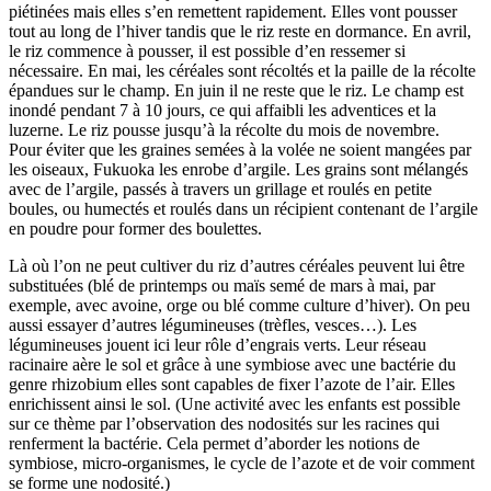
piétinées mais elles s’en remettent rapidement. Elles vont pousser
tout au long de l’hiver tandis que le riz reste en dormance. En avril,
le riz commence à pousser, il est possible d’en ressemer si
nécessaire. En mai, les céréales sont récoltés et la paille de la récolte
épandues sur le champ. En juin il ne reste que le riz. Le champ est
inondé pendant 7 à 10 jours, ce qui affaibli les adventices et la
luzerne. Le riz pousse jusqu’à la récolte du mois de novembre.
Pour éviter que les graines semées à la volée ne soient mangées par
les oiseaux, Fukuoka les enrobe d’argile. Les grains sont mélangés
avec de l’argile, passés à travers un grillage et roulés en petite
boules, ou humectés et roulés dans un récipient contenant de l’argile
en poudre pour former des boulettes.
Là où l’on ne peut cultiver du riz d’autres céréales peuvent lui être
substituées (blé de printemps ou maïs semé de mars à mai, par
exemple, avec avoine, orge ou blé comme culture d’hiver). On peu
aussi essayer d’autres légumineuses (trèfles, vesces…). Les
légumineuses jouent ici leur rôle d’engrais verts. Leur réseau
racinaire aère le sol et grâce à une symbiose avec une bactérie du
genre rhizobium elles sont capables de fixer l’azote de l’air. Elles
enrichissent ainsi le sol. (Une activité avec les enfants est possible
sur ce thème par l’observation des nodosités sur les racines qui
renferment la bactérie. Cela permet d’aborder les notions de
symbiose, micro-organismes, le cycle de l’azote et de voir comment
se forme une nodosité.)