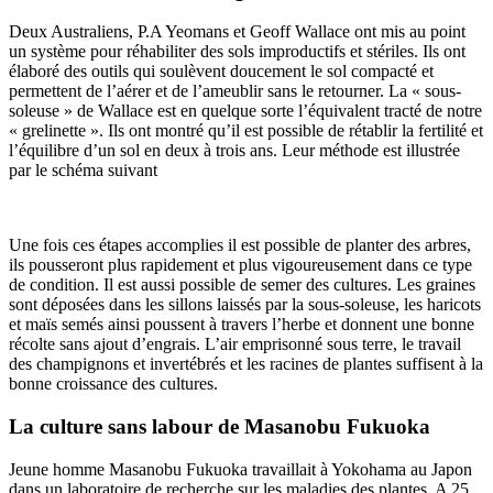
Deux Australiens, P.A Yeomans et Geoff Wallace ont mis au point
un système pour réhabiliter des sols improductifs et stériles. Ils ont
élaboré des outils qui soulèvent doucement le sol compacté et
permettent de l’aérer et de l’ameublir sans le retourner. La « sous-
soleuse » de Wallace est en quelque sorte l’équivalent tracté de notre
« grelinette ». Ils ont montré qu’il est possible de rétablir la fertilité et
l’équilibre d’un sol en deux à trois ans. Leur méthode est illustrée
par le schéma suivant
Une fois ces étapes accomplies il est possible de planter des arbres,
ils pousseront plus rapidement et plus vigoureusement dans ce type
de condition. Il est aussi possible de semer des cultures. Les graines
sont déposées dans les sillons laissés par la sous-soleuse, les haricots
et maïs semés ainsi poussent à travers l’herbe et donnent une bonne
récolte sans ajout d’engrais. L’air emprisonné sous terre, le travail
des champignons et invertébrés et les racines de plantes suffisent à la
bonne croissance des cultures.
La culture sans labour de Masanobu Fukuoka
Jeune homme Masanobu Fukuoka travaillait à Yokohama au Japon
dans un laboratoire de recherche sur les maladies des plantes. A 25