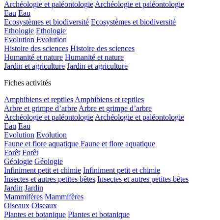
Archéologie et paléontologie
Archéologie et paléontologie
Eau
Eau
Ecosystèmes et biodiversité
Ecosystèmes et biodiversité
Ethologie
Ethologie
Evolution
Evolution
Histoire des sciences
Histoire des sciences
Humanité et nature
Humanité et nature
Jardin et agriculture
Jardin et agriculture
Fiches activités
Amphibiens et reptiles
Amphibiens et reptiles
Arbre et grimpe d’arbre
Arbre et grimpe d’arbre
Archéologie et paléontologie
Archéologie et paléontologie
Eau
Eau
Evolution
Evolution
Faune et flore aquatique
Faune et flore aquatique
Forêt
Forêt
Géologie
Géologie
Infiniment petit et chimie
Infiniment petit et chimie
Insectes et autres petites bêtes
Insectes et autres petites bêtes
Jardin
Jardin
Mammifères
Mammifères
Oiseaux
Oiseaux
Plantes et botanique
Plantes et botanique