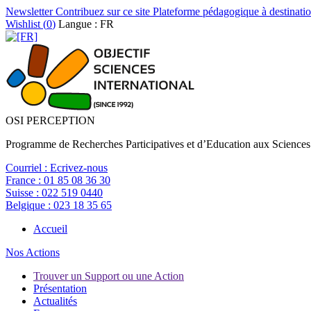
Newsletter
Contribuez sur ce site
Plateforme pédagogique à destinatio
Wishlist (
0
)
Langue : FR
OSI PERCEPTION
Programme de Recherches Participatives et d’Education aux Sciences
Courriel :
Ecrivez-nous
France :
01 85 08 36 30
Suisse :
022 519 0440
Belgique :
023 18 35 65
Accueil
Nos Actions
Trouver un Support ou une Action
Présentation
Actualités