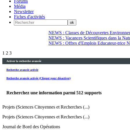
Forums
Média
Newsletter
Fiches d'activités
NEWS : Classes de Découvertes Environnem
NEWS : Vacances Scientifiques dans la Natu
NEWS : Offres d'Emplois Educateur-trice N
1
2
3
Activer la recherche avancée
Recherche avancée activée
Recherche avancée activée (Cliquer pour désactiver)
Recherchez une information parmi
512
supports
Projets (Sciences Citoyennes et Recherches (...)
Projets (Sciences Citoyennes et Recherches (...)
Journal de Bord des Opérations