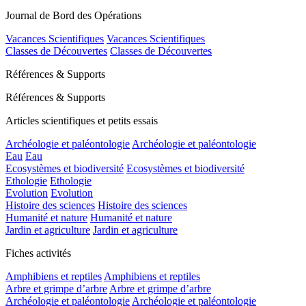
Journal de Bord des Opérations
Vacances Scientifiques
Vacances Scientifiques
Classes de Découvertes
Classes de Découvertes
Références & Supports
Références & Supports
Articles scientifiques et petits essais
Archéologie et paléontologie
Archéologie et paléontologie
Eau
Eau
Ecosystèmes et biodiversité
Ecosystèmes et biodiversité
Ethologie
Ethologie
Evolution
Evolution
Histoire des sciences
Histoire des sciences
Humanité et nature
Humanité et nature
Jardin et agriculture
Jardin et agriculture
Fiches activités
Amphibiens et reptiles
Amphibiens et reptiles
Arbre et grimpe d’arbre
Arbre et grimpe d’arbre
Archéologie et paléontologie
Archéologie et paléontologie