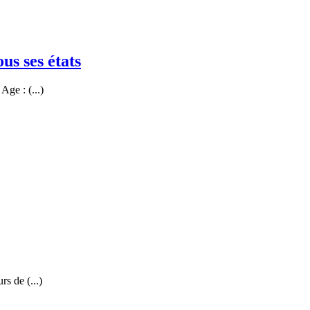
ous ses états
Age : (...)
rs de (...)