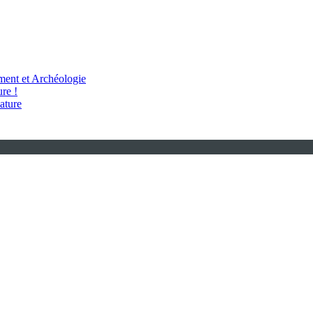
ent et Archéologie
re !
ature