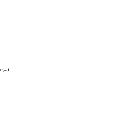
 (...)