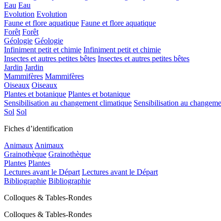
Eau
Eau
Evolution
Evolution
Faune et flore aquatique
Faune et flore aquatique
Forêt
Forêt
Géologie
Géologie
Infiniment petit et chimie
Infiniment petit et chimie
Insectes et autres petites bêtes
Insectes et autres petites bêtes
Jardin
Jardin
Mammifères
Mammifères
Oiseaux
Oiseaux
Plantes et botanique
Plantes et botanique
Sensibilisation au changement climatique
Sensibilisation au changeme
Sol
Sol
Fiches d’identification
Animaux
Animaux
Grainothèque
Grainothèque
Plantes
Plantes
Lectures avant le Départ
Lectures avant le Départ
Bibliographie
Bibliographie
Colloques & Tables-Rondes
Colloques & Tables-Rondes