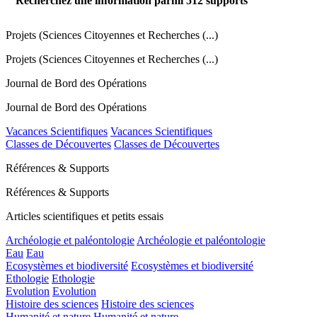
Recherchez une information parmi
512
supports
Projets (Sciences Citoyennes et Recherches (...)
Projets (Sciences Citoyennes et Recherches (...)
Journal de Bord des Opérations
Journal de Bord des Opérations
Vacances Scientifiques
Vacances Scientifiques
Classes de Découvertes
Classes de Découvertes
Références & Supports
Références & Supports
Articles scientifiques et petits essais
Archéologie et paléontologie
Archéologie et paléontologie
Eau
Eau
Ecosystèmes et biodiversité
Ecosystèmes et biodiversité
Ethologie
Ethologie
Evolution
Evolution
Histoire des sciences
Histoire des sciences
Humanité et nature
Humanité et nature