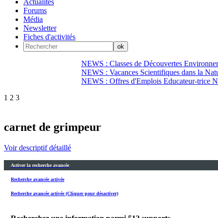
Actualités
Forums
Média
Newsletter
Fiches d'activités
NEWS : Classes de Découvertes Environnem
NEWS : Vacances Scientifiques dans la Natu
NEWS : Offres d'Emplois Educateur-trice N
1
2
3
carnet de grimpeur
Voir descriptif détaillé
Activer la recherche avancée
Recherche avancée activée
Recherche avancée activée (Cliquer pour désactiver)