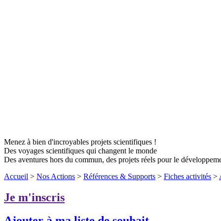
Menez à bien d'incroyables projets scientifiques !
Des voyages scientifiques qui changent le monde
Des aventures hors du commun, des projets réels pour le développem
Accueil
>
Nos Actions
>
Références & Supports
>
Fiches activités
>
Je m'inscris
Ajouter à ma liste de souhait