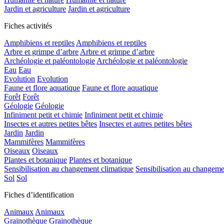
Jardin et agriculture
Jardin et agriculture
Fiches activités
Amphibiens et reptiles
Amphibiens et reptiles
Arbre et grimpe d’arbre
Arbre et grimpe d’arbre
Archéologie et paléontologie
Archéologie et paléontologie
Eau
Eau
Evolution
Evolution
Faune et flore aquatique
Faune et flore aquatique
Forêt
Forêt
Géologie
Géologie
Infiniment petit et chimie
Infiniment petit et chimie
Insectes et autres petites bêtes
Insectes et autres petites bêtes
Jardin
Jardin
Mammifères
Mammifères
Oiseaux
Oiseaux
Plantes et botanique
Plantes et botanique
Sensibilisation au changement climatique
Sensibilisation au changeme
Sol
Sol
Fiches d’identification
Animaux
Animaux
Grainothèque
Grainothèque