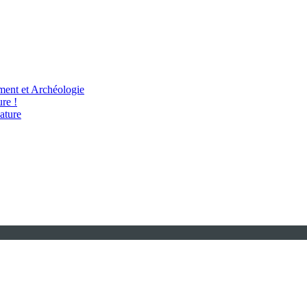
ent et Archéologie
re !
ature