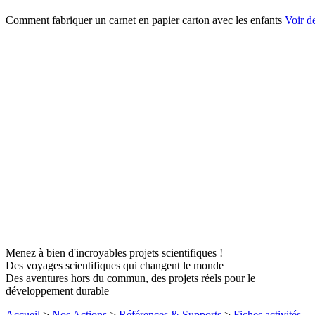
Comment fabriquer un carnet en papier carton avec les enfants
Voir de
Menez à bien d'incroyables projets scientifiques !
Des voyages scientifiques qui changent le monde
Des aventures hors du commun, des projets réels pour le
développement durable
Accueil
>
Nos Actions
>
Références & Supports
>
Fiches activités