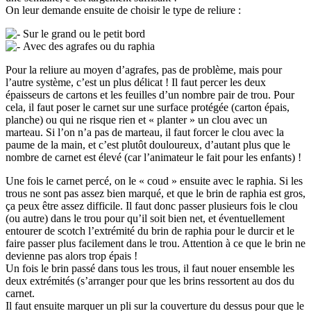
On leur demande ensuite de choisir le type de reliure :
Sur le grand ou le petit bord
Avec des agrafes ou du raphia
Pour la reliure au moyen d’agrafes, pas de problème, mais pour
l’autre système, c’est un plus délicat ! Il faut percer les deux
épaisseurs de cartons et les feuilles d’un nombre pair de trou. Pour
cela, il faut poser le carnet sur une surface protégée (carton épais,
planche) ou qui ne risque rien et « planter » un clou avec un
marteau. Si l’on n’a pas de marteau, il faut forcer le clou avec la
paume de la main, et c’est plutôt douloureux, d’autant plus que le
nombre de carnet est élevé (car l’animateur le fait pour les enfants) !
Une fois le carnet percé, on le « coud » ensuite avec le raphia. Si les
trous ne sont pas assez bien marqué, et que le brin de raphia est gros,
ça peux être assez difficile. Il faut donc passer plusieurs fois le clou
(ou autre) dans le trou pour qu’il soit bien net, et éventuellement
entourer de scotch l’extrémité du brin de raphia pour le durcir et le
faire passer plus facilement dans le trou. Attention à ce que le brin ne
devienne pas alors trop épais !
Un fois le brin passé dans tous les trous, il faut nouer ensemble les
deux extrémités (s’arranger pour que les brins ressortent au dos du
carnet.
Il faut ensuite marquer un pli sur la couverture du dessus pour que le