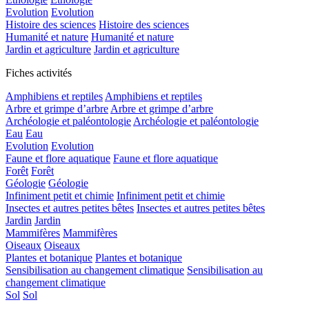
Evolution
Evolution
Histoire des sciences
Histoire des sciences
Humanité et nature
Humanité et nature
Jardin et agriculture
Jardin et agriculture
Fiches activités
Amphibiens et reptiles
Amphibiens et reptiles
Arbre et grimpe d’arbre
Arbre et grimpe d’arbre
Archéologie et paléontologie
Archéologie et paléontologie
Eau
Eau
Evolution
Evolution
Faune et flore aquatique
Faune et flore aquatique
Forêt
Forêt
Géologie
Géologie
Infiniment petit et chimie
Infiniment petit et chimie
Insectes et autres petites bêtes
Insectes et autres petites bêtes
Jardin
Jardin
Mammifères
Mammifères
Oiseaux
Oiseaux
Plantes et botanique
Plantes et botanique
Sensibilisation au changement climatique
Sensibilisation au
changement climatique
Sol
Sol