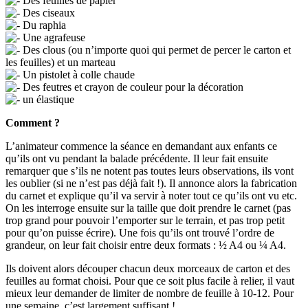
Des feuilles de papier
Des ciseaux
Du raphia
Une agrafeuse
Des clous (ou n’importe quoi qui permet de percer le carton et
les feuilles) et un marteau
Un pistolet à colle chaude
Des feutres et crayon de couleur pour la décoration
un élastique
Comment ?
L’animateur commence la séance en demandant aux enfants ce
qu’ils ont vu pendant la balade précédente. Il leur fait ensuite
remarquer que s’ils ne notent pas toutes leurs observations, ils vont
les oublier (si ne n’est pas déjà fait !). Il annonce alors la fabrication
du carnet et explique qu’il va servir à noter tout ce qu’ils ont vu etc.
On les interroge ensuite sur la taille que doit prendre le carnet (pas
trop grand pour pouvoir l’emporter sur le terrain, et pas trop petit
pour qu’on puisse écrire). Une fois qu’ils ont trouvé l’ordre de
grandeur, on leur fait choisir entre deux formats : ½ A4 ou ¼ A4.
Ils doivent alors découper chacun deux morceaux de carton et des
feuilles au format choisi. Pour que ce soit plus facile à relier, il vaut
mieux leur demander de limiter de nombre de feuille à 10-12. Pour
une semaine, c’est largement suffisant !