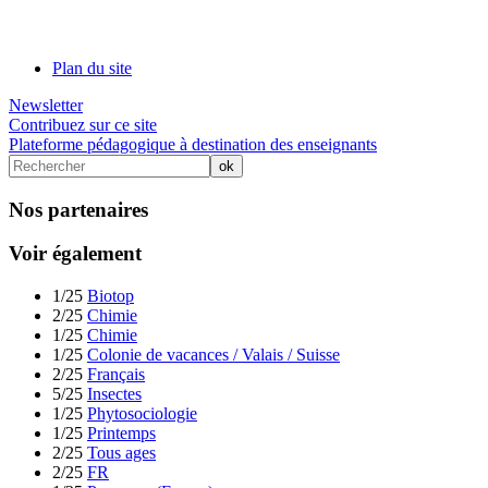
Plan du site
Newsletter
Contribuez sur ce site
Plateforme pédagogique à destination des enseignants
Nos partenaires
Voir également
1/25
Biotop
2/25
Chimie
1/25
Chimie
1/25
Colonie de vacances / Valais / Suisse
2/25
Français
5/25
Insectes
1/25
Phytosociologie
1/25
Printemps
2/25
Tous ages
2/25
FR