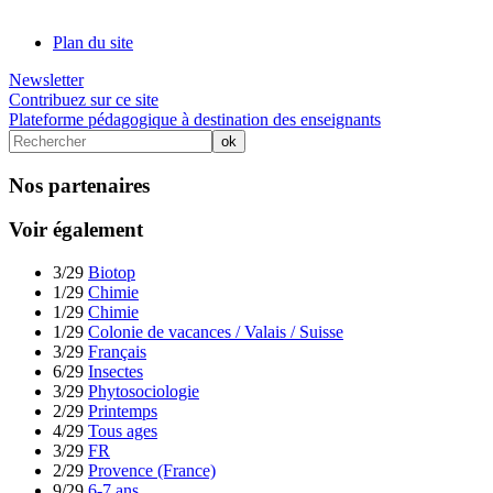
Plan du site
Newsletter
Contribuez sur ce site
Plateforme pédagogique à destination des enseignants
Nos partenaires
Voir également
3/29
Biotop
1/29
Chimie
1/29
Chimie
1/29
Colonie de vacances / Valais / Suisse
3/29
Français
6/29
Insectes
3/29
Phytosociologie
2/29
Printemps
4/29
Tous ages
3/29
FR
2/29
Provence (France)
9/29
6-7 ans