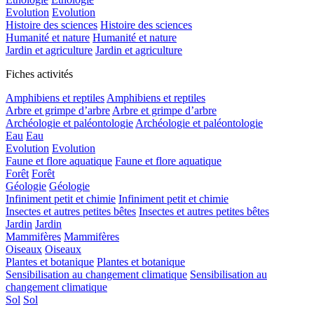
Evolution
Evolution
Histoire des sciences
Histoire des sciences
Humanité et nature
Humanité et nature
Jardin et agriculture
Jardin et agriculture
Fiches activités
Amphibiens et reptiles
Amphibiens et reptiles
Arbre et grimpe d’arbre
Arbre et grimpe d’arbre
Archéologie et paléontologie
Archéologie et paléontologie
Eau
Eau
Evolution
Evolution
Faune et flore aquatique
Faune et flore aquatique
Forêt
Forêt
Géologie
Géologie
Infiniment petit et chimie
Infiniment petit et chimie
Insectes et autres petites bêtes
Insectes et autres petites bêtes
Jardin
Jardin
Mammifères
Mammifères
Oiseaux
Oiseaux
Plantes et botanique
Plantes et botanique
Sensibilisation au changement climatique
Sensibilisation au
changement climatique
Sol
Sol