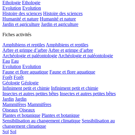
Ethologie
Ethologie
Evolution
Evolution
Histoire des sciences
Histoire des sciences
Humanité et nature
Humanité et nature
Jardin et agriculture
Jardin et agriculture
Fiches activités
Amphibiens et reptiles
Amphibiens et reptiles
Arbre et grimpe d’arbre
Arbre et grimpe d’arbre
Archéologie et paléontologie
Archéologie et paléontologie
Eau
Eau
Evolution
Evolution
Faune et flore aquatique
Faune et flore aquatique
Forêt
Forêt
Géologie
Géologie
Infiniment petit et chimie
Infiniment petit et chimie
Insectes et autres petites bêtes
Insectes et autres petites bêtes
Jardin
Jardin
Mammifères
Mammifères
Oiseaux
Oiseaux
Plantes et botanique
Plantes et botanique
Sensibilisation au changement climatique
Sensibilisation au
changement climatique
Sol
Sol