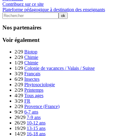
Contribuez sur ce site
Plateforme pédagogique à destination des enseignants
Nos partenaires
Voir également
2/29
Biotop
2/29
Chimie
1/29
Chimie
1/29
Colonie de vacances / Valais / Suisse
3/29
Français
6/29
Insectes
2/29
Phytosociologie
2/29
Printemps
4/29
Tous ages
3/29
FR
2/29
Provence (France)
9/29
6-7 ans
29/29
7-9 ans
26/29
10-12 ans
19/29
13-15 ans
14/29
16-18 ans