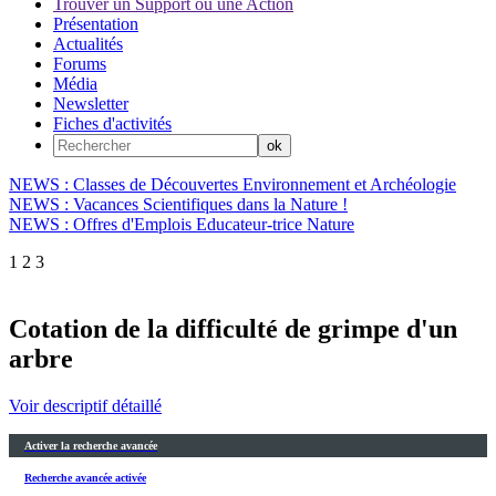
Trouver un Support ou une Action
Présentation
Actualités
Forums
Média
Newsletter
Fiches d'activités
NEWS : Classes de Découvertes Environnement et Archéologie
NEWS : Vacances Scientifiques dans la Nature !
NEWS : Offres d'Emplois Educateur-trice Nature
1
2
3
Cotation de la difficulté de grimpe d'un
arbre
Voir descriptif détaillé
Activer la recherche avancée
Recherche avancée activée