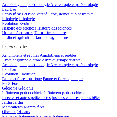
Archéologie et paléontologie
Archéologie et paléontologie
Eau
Eau
Ecosystèmes et biodiversité
Ecosystèmes et biodiversité
Ethologie
Ethologie
Evolution
Evolution
Histoire des sciences
Histoire des sciences
Humanité et nature
Humanité et nature
Jardin et agriculture
Jardin et agriculture
Fiches activités
Amphibiens et reptiles
Amphibiens et reptiles
Arbre et grimpe d’arbre
Arbre et grimpe d’arbre
Archéologie et paléontologie
Archéologie et paléontologie
Eau
Eau
Evolution
Evolution
Faune et flore aquatique
Faune et flore aquatique
Forêt
Forêt
Géologie
Géologie
Infiniment petit et chimie
Infiniment petit et chimie
Insectes et autres petites bêtes
Insectes et autres petites bêtes
Jardin
Jardin
Mammifères
Mammifères
Oiseaux
Oiseaux
Plantes et botanique
Plantes et botanique