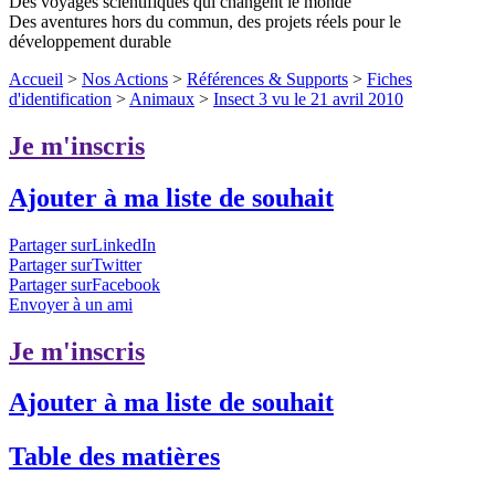
Des voyages scientifiques qui changent le monde
Des aventures hors du commun, des projets réels pour le
développement durable
Accueil
>
Nos Actions
>
Références & Supports
>
Fiches
d'identification
>
Animaux
>
Insect 3 vu le 21 avril 2010
Je m'inscris
Ajouter à ma liste de souhait
Partager surLinkedIn
Partager surTwitter
Partager surFacebook
Envoyer à un ami
Je m'inscris
Ajouter à ma liste de souhait
Table des matières