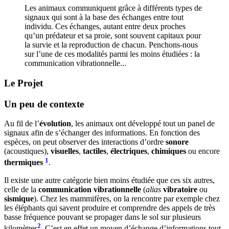
Les animaux communiquent grâce à différents types de
signaux qui sont à la base des échanges entre tout
individu. Ces échanges, autant entre deux proches
qu’un prédateur et sa proie, sont souvent capitaux pour
la survie et la reproduction de chacun. Penchons-nous
sur l’une de ces modalités parmi les moins étudiées : la
communication vibrationnelle...
Le Projet
Un peu de contexte
Au fil de l’
évolution
, les animaux ont développé tout un panel de
signaux afin de s’échanger des informations. En fonction des
espèces, on peut observer des interactions d’ordre
sonore
(acoustiques),
visuelles
,
tactiles
,
électriques
,
chimiques
ou encore
1
thermiques
.
Il existe une autre catégorie bien moins étudiée que ces six autres,
celle de la
communication vibrationnelle
(
alias
vibratoire
ou
sismique
). Chez les mammifères, on la rencontre par exemple chez
les éléphants qui savent produire et comprendre des appels de très
basse fréquence pouvant se propager dans le sol sur plusieurs
2
kilomètres
. C’est en effet un moyen d’échange d’informations tout