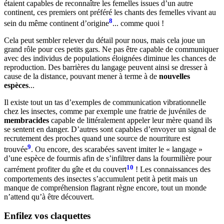
étaient capables de reconnaître les femelles issues d’un autre
continent, ces premiers ont préféré les chants des femelles vivant au
8
sein du même continent d’origine
... comme quoi !
Cela peut sembler relever du détail pour nous, mais cela joue un
grand rôle pour ces petits gars. Ne pas être capable de communiquer
avec des individus de populations éloignées diminue les chances de
reproduction. Des barrières du langage peuvent ainsi se dresser à
cause de la distance, pouvant mener à terme à de
nouvelles
espèces
...
Il existe tout un tas d’exemples de communication vibrationnelle
chez les insectes, comme par exemple une fratrie de juvéniles de
membracides
capable de littéralement appeler leur mère quand ils
se sentent en danger. D’autres sont capables d’envoyer un signal de
recrutement des proches quand une source de nourriture est
9
trouvée
. Ou encore, des scarabées savent imiter le « langage »
d’une espèce de fourmis afin de s’infiltrer dans la fourmilière pour
10
carrément profiter du gîte et du couvert
! Les connaissances des
comportements des insectes s’accumulent petit à petit mais un
manque de compréhension flagrant règne encore, tout un monde
n’attend qu’à être découvert.
Enfilez vos claquettes