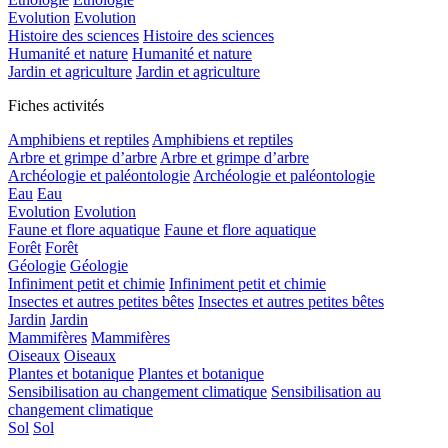
Evolution
Evolution
Histoire des sciences
Histoire des sciences
Humanité et nature
Humanité et nature
Jardin et agriculture
Jardin et agriculture
Fiches activités
Amphibiens et reptiles
Amphibiens et reptiles
Arbre et grimpe d’arbre
Arbre et grimpe d’arbre
Archéologie et paléontologie
Archéologie et paléontologie
Eau
Eau
Evolution
Evolution
Faune et flore aquatique
Faune et flore aquatique
Forêt
Forêt
Géologie
Géologie
Infiniment petit et chimie
Infiniment petit et chimie
Insectes et autres petites bêtes
Insectes et autres petites bêtes
Jardin
Jardin
Mammifères
Mammifères
Oiseaux
Oiseaux
Plantes et botanique
Plantes et botanique
Sensibilisation au changement climatique
Sensibilisation au
changement climatique
Sol
Sol