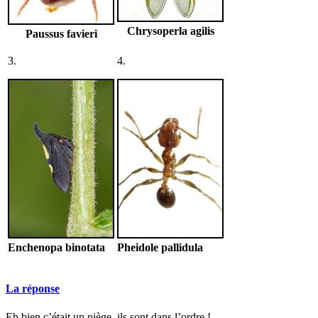
Chrysoperla agilis
Paussus favieri
3.
4.
Enchenopa binotata
Pheidole pallidula
La réponse
Eh bien c’était un piège, ils sont dans l’ordre !