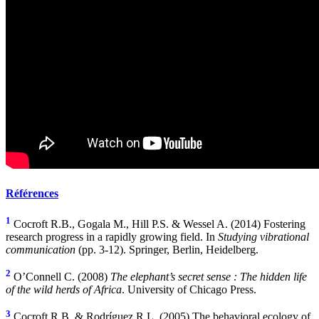
Références
1
Cocroft R.B., Gogala M., Hill P.S. & Wessel A. (2014) Fostering
research progress in a rapidly growing field. In
Studying vibrational
communication
(pp. 3-12). Springer, Berlin, Heidelberg.
2
O’Connell C. (2008)
The elephant’s secret sense : The hidden life
of the wild herds of Africa
. University of Chicago Press.
3
Cocroft R.B. & Rodríguez R.L. (2005) The behavioral ecology of