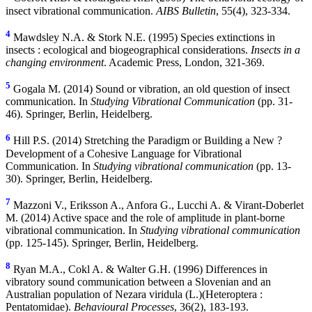
insect vibrational communication.
AIBS Bulletin
, 55(4), 323-334.
4
Mawdsley N.A. & Stork N.E. (1995) Species extinctions in
insects : ecological and biogeographical considerations.
Insects in a
changing environment
. Academic Press, London, 321-369.
5
Gogala M. (2014) Sound or vibration, an old question of insect
communication. In
Studying Vibrational Communication
(pp. 31-
46). Springer, Berlin, Heidelberg.
6
Hill P.S. (2014) Stretching the Paradigm or Building a New ?
Development of a Cohesive Language for Vibrational
Communication. In
Studying vibrational communication
(pp. 13-
30). Springer, Berlin, Heidelberg.
7
Mazzoni V., Eriksson A., Anfora G., Lucchi A. & Virant-Doberlet
M. (2014) Active space and the role of amplitude in plant-borne
vibrational communication. In
Studying vibrational communication
(pp. 125-145). Springer, Berlin, Heidelberg.
8
Ryan M.A., Cokl A. & Walter G.H. (1996) Differences in
vibratory sound communication between a Slovenian and an
Australian population of Nezara viridula (L.)(Heteroptera :
Pentatomidae).
Behavioural Processes
, 36(2), 183-193.