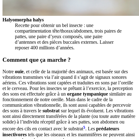
Halyomorpha halys
Recette pour obtenir un bel insecte : une
compartimentation tête/thorax/abdomen, trois paires de
pattes, une paire d’yeux composés, une paire
d’antennes et des pièces buccales externes. Laisser
reposer 400 millions d’années.
Comment que ça marche ?
Notre
ouïe
, et celle de la majorité des animaux, est basée sur des
vibrations transmises via l’air quand il s’agit de signaux sonores
aériens. Ces vibrations sont captées et traduites en sons par l’oreille
et le cerveau. Pour les insectes se prêtant à l’exercice, la perception
des sons est effectuée grâce à un
organe tympanique
similaire au
fonctionnement de notre oreille. Mais dans le cadre de la
communication vibrationnelle, ils sont aussi capables de percevoir
des sons à travers le
substrat
sur lequel ils évoluent. Les vibrations
sont ainsi directement transférées de la plante (ou toute autre matière
solide) à l’individu réceptif grâce à ses pattes, son abdomen ou
5
encore des cils en contact avec le substrat
. Les
prédateurs
insectivores
tels que les oiseaux et les mammifères ne peuvent ainsi