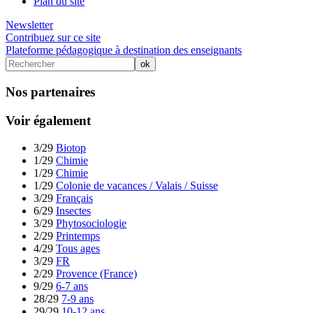
Plan du site
Newsletter
Contribuez sur ce site
Plateforme pédagogique à destination des enseignants
Nos partenaires
Voir également
3/29
Biotop
1/29
Chimie
1/29
Chimie
1/29
Colonie de vacances / Valais / Suisse
3/29
Français
6/29
Insectes
3/29
Phytosociologie
2/29
Printemps
4/29
Tous ages
3/29
FR
2/29
Provence (France)
9/29
6-7 ans
28/29
7-9 ans
29/29
10-12 ans