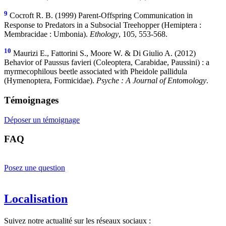
9
Cocroft R. B. (1999) Parent-Offspring Communication in
Response to Predators in a Subsocial Treehopper (Hemiptera :
Membracidae : Umbonia).
Ethology
, 105, 553-568.
10
Maurizi E., Fattorini S., Moore W. & Di Giulio A. (2012)
Behavior of Paussus favieri (Coleoptera, Carabidae, Paussini) : a
myrmecophilous beetle associated with Pheidole pallidula
(Hymenoptera, Formicidae).
Psyche : A Journal of Entomology
.
Témoignages
Déposer un témoignage
FAQ
Posez une question
Localisation
Suivez notre actualité sur les réseaux sociaux :