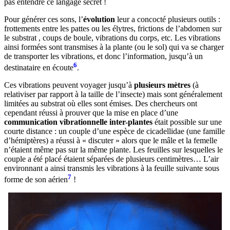
pas entendre ce langage secret !
Pour générer ces sons, l’
évolution
leur a concocté plusieurs outils :
frottements entre les pattes ou les élytres, frictions de l’abdomen sur
le substrat , coups de boule, vibrations du corps, etc. Les vibrations
ainsi formées sont transmises à la plante (ou le sol) qui va se charger
de transporter les vibrations, et donc l’information, jusqu’à un
6
destinataire en écoute
.
Ces vibrations peuvent voyager jusqu’à
plusieurs mètres
(à
relativiser par rapport à la taille de l’insecte) mais sont généralement
limitées au substrat où elles sont émises. Des chercheurs ont
cependant réussi à prouver que la mise en place d’une
communication vibrationnelle inter-plantes
était possible sur une
courte distance : un couple d’une espèce de cicadellidae (une famille
d’hémiptères) a réussi à « discuter » alors que le mâle et la femelle
n’étaient même pas sur la même plante. Les feuilles sur lesquelles le
couple a été placé étaient séparées de plusieurs centimètres… L’air
environnant a ainsi transmis les vibrations à la feuille suivante sous
7
forme de son aérien
!