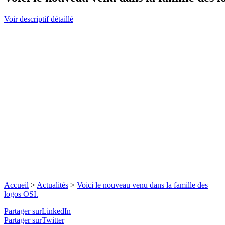
Voir descriptif détaillé
Accueil
>
Actualités
>
Voici le nouveau venu dans la famille des
logos OSI.
Partager surLinkedIn
Partager surTwitter