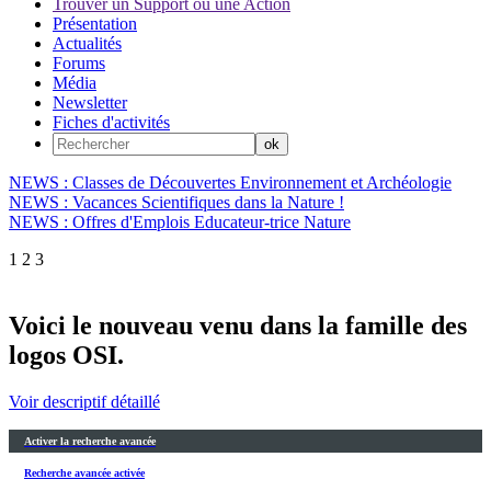
Trouver un Support ou une Action
Présentation
Actualités
Forums
Média
Newsletter
Fiches d'activités
NEWS : Classes de Découvertes Environnement et Archéologie
NEWS : Vacances Scientifiques dans la Nature !
NEWS : Offres d'Emplois Educateur-trice Nature
1
2
3
Voici le nouveau venu dans la famille des
logos OSI.
Voir descriptif détaillé
Activer la recherche avancée
Recherche avancée activée