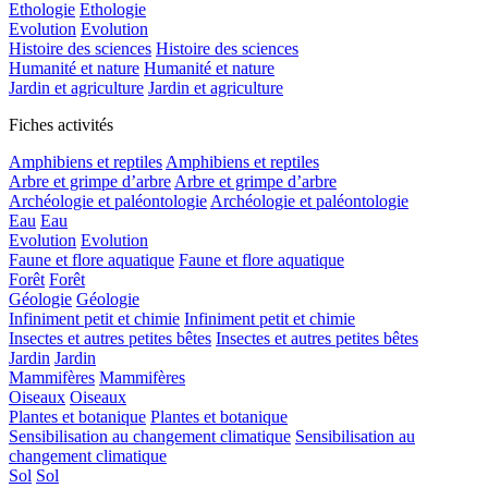
Ethologie
Ethologie
Evolution
Evolution
Histoire des sciences
Histoire des sciences
Humanité et nature
Humanité et nature
Jardin et agriculture
Jardin et agriculture
Fiches activités
Amphibiens et reptiles
Amphibiens et reptiles
Arbre et grimpe d’arbre
Arbre et grimpe d’arbre
Archéologie et paléontologie
Archéologie et paléontologie
Eau
Eau
Evolution
Evolution
Faune et flore aquatique
Faune et flore aquatique
Forêt
Forêt
Géologie
Géologie
Infiniment petit et chimie
Infiniment petit et chimie
Insectes et autres petites bêtes
Insectes et autres petites bêtes
Jardin
Jardin
Mammifères
Mammifères
Oiseaux
Oiseaux
Plantes et botanique
Plantes et botanique
Sensibilisation au changement climatique
Sensibilisation au
changement climatique
Sol
Sol