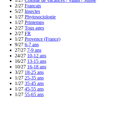
1/27
Colonie de vacances / Valais / Suisse
2/27
Français
5/27
Insectes
1/27
Phytosociologie
1/27
Printemps
2/27
Tous ages
2/27
FR
1/27
Provence (France)
9/27
6-7 ans
27/27
7-9 ans
24/27
10-12 ans
16/27
13-15 ans
10/27
16-18 ans
3/27
18-25 ans
1/27
25-35 ans
1/27
35-45 ans
1/27
45-55 ans
1/27
55-65 ans