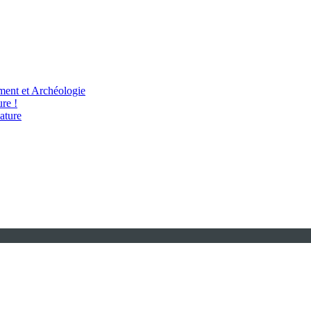
ent et Archéologie
re !
ature