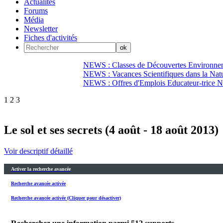
Actualités
Forums
Média
Newsletter
Fiches d'activités
NEWS : Classes de Découvertes Environnem
NEWS : Vacances Scientifiques dans la Natu
NEWS : Offres d'Emplois Educateur-trice N
1
2
3
Le sol et ses secrets (4 août - 18 août 2013)
Voir descriptif détaillé
Activer la recherche avancée
Recherche avancée activée
Recherche avancée activée (Cliquer pour désactiver)