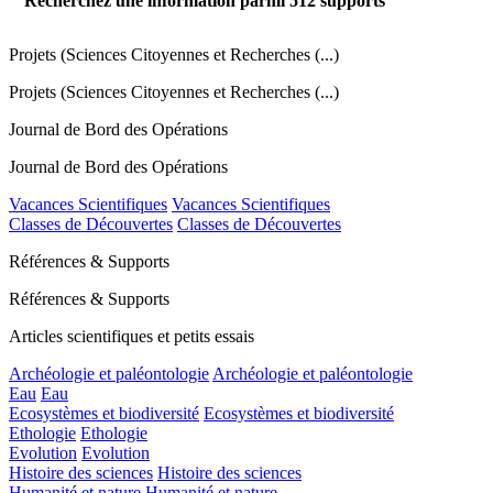
Recherchez une information parmi
512
supports
Projets (Sciences Citoyennes et Recherches (...)
Projets (Sciences Citoyennes et Recherches (...)
Journal de Bord des Opérations
Journal de Bord des Opérations
Vacances Scientifiques
Vacances Scientifiques
Classes de Découvertes
Classes de Découvertes
Références & Supports
Références & Supports
Articles scientifiques et petits essais
Archéologie et paléontologie
Archéologie et paléontologie
Eau
Eau
Ecosystèmes et biodiversité
Ecosystèmes et biodiversité
Ethologie
Ethologie
Evolution
Evolution
Histoire des sciences
Histoire des sciences
Humanité et nature
Humanité et nature