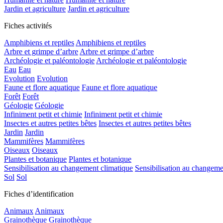
Jardin et agriculture
Jardin et agriculture
Fiches activités
Amphibiens et reptiles
Amphibiens et reptiles
Arbre et grimpe d’arbre
Arbre et grimpe d’arbre
Archéologie et paléontologie
Archéologie et paléontologie
Eau
Eau
Evolution
Evolution
Faune et flore aquatique
Faune et flore aquatique
Forêt
Forêt
Géologie
Géologie
Infiniment petit et chimie
Infiniment petit et chimie
Insectes et autres petites bêtes
Insectes et autres petites bêtes
Jardin
Jardin
Mammifères
Mammifères
Oiseaux
Oiseaux
Plantes et botanique
Plantes et botanique
Sensibilisation au changement climatique
Sensibilisation au changeme
Sol
Sol
Fiches d’identification
Animaux
Animaux
Grainothèque
Grainothèque