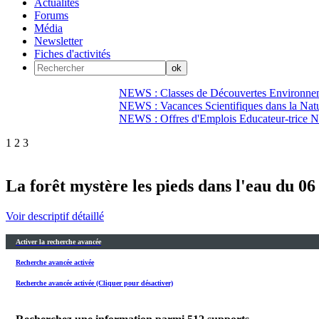
Actualités
Forums
Média
Newsletter
Fiches d'activités
NEWS : Classes de Découvertes Environnem
NEWS : Vacances Scientifiques dans la Natu
NEWS : Offres d'Emplois Educateur-trice N
1
2
3
La forêt mystère les pieds dans l'eau du 0
Voir descriptif détaillé
Activer la recherche avancée
Recherche avancée activée
Recherche avancée activée (Cliquer pour désactiver)