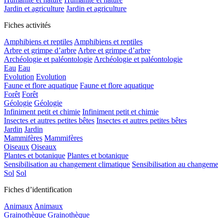
Jardin et agriculture
Jardin et agriculture
Fiches activités
Amphibiens et reptiles
Amphibiens et reptiles
Arbre et grimpe d’arbre
Arbre et grimpe d’arbre
Archéologie et paléontologie
Archéologie et paléontologie
Eau
Eau
Evolution
Evolution
Faune et flore aquatique
Faune et flore aquatique
Forêt
Forêt
Géologie
Géologie
Infiniment petit et chimie
Infiniment petit et chimie
Insectes et autres petites bêtes
Insectes et autres petites bêtes
Jardin
Jardin
Mammifères
Mammifères
Oiseaux
Oiseaux
Plantes et botanique
Plantes et botanique
Sensibilisation au changement climatique
Sensibilisation au changeme
Sol
Sol
Fiches d’identification
Animaux
Animaux
Grainothèque
Grainothèque