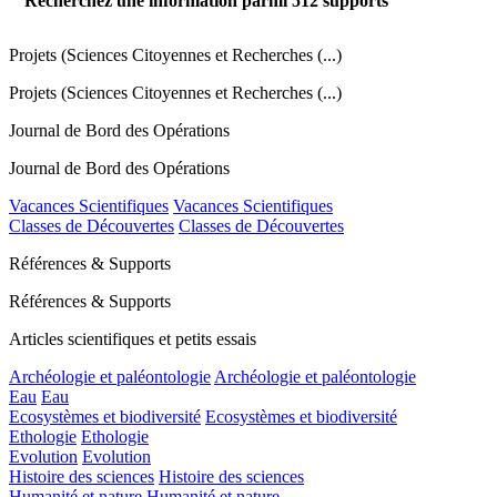
Recherchez une information parmi
512
supports
Projets (Sciences Citoyennes et Recherches (...)
Projets (Sciences Citoyennes et Recherches (...)
Journal de Bord des Opérations
Journal de Bord des Opérations
Vacances Scientifiques
Vacances Scientifiques
Classes de Découvertes
Classes de Découvertes
Références & Supports
Références & Supports
Articles scientifiques et petits essais
Archéologie et paléontologie
Archéologie et paléontologie
Eau
Eau
Ecosystèmes et biodiversité
Ecosystèmes et biodiversité
Ethologie
Ethologie
Evolution
Evolution
Histoire des sciences
Histoire des sciences
Humanité et nature
Humanité et nature