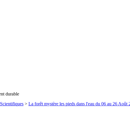
ent durable
Scientifiques
>
La forêt mystère les pieds dans l'eau du 06 au 26 Août