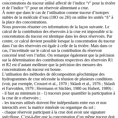
concentrations du traceur utilisé affecté de l’indice “r” pour la rivière
et de l’indice “i” pour un réservoir alimentant a crue.
À noter que dans le cas de l’utilisation comme traceur d’isotopes
stables de la molécule d’eau (18O ou 2H) on utilise les unités “δ” à
la place des concentrations.
Nous pouvons résumer ces informations de la façon suivante. Le
calcul de la contribution des réservoirs à la crue est impossible si la
concentration du traceur est identique dans les deux réservoirs. Par
contre, ce calcul devient possible lorsque la concentration du traceur
dans l’un des réservoirs est égale à celle de la rivière. Mais dans ce
cas, l’incertitude sur le calcul sur la contribution du réservoir
concerné tend vers l’infini. On remarque également que la précision
sur la détermination des contributions respectives des réservoirs R1
et R2 est d’autant meilleure que la précision des mesures des
concentrations du traceur est bonne.
L’utilisation des méthodes de décomposition géochimique des
hydrogrammes de crue nécessite la réunion de plusieurs conditions
(voir, par exemple, Crouzet et al., 1970 ; Sklash et al., 1976 ; Sklash
et Farvolden, 1979 ; Herrmann et Stichler, 1980 ou Hubert, 1989) :
- il faut au minimum (n - 1) traceurs pour quantifier la participation à
la crue de n réservoirs ;
- les traceurs utilisés doivent être indépendants entre eux et non
interactifs avec la matrice minérale ou organique du sol ;
- chaque réservoir participant à la crue doit avoir une signature
spécifique. C’est-à-dire que la concentration d’un même traceur doit