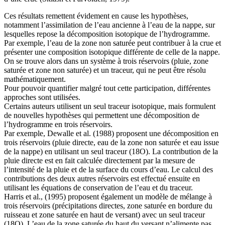
Ces résultats remettent évidement en cause les hypothèses,
notamment l’assimilation de l’eau ancienne à l’eau de la nappe, sur
lesquelles repose la décomposition isotopique de l’hydrogramme.
Par exemple, l’eau de la zone non saturée peut contribuer à la crue et
présenter une composition isotopique différente de celle de la nappe.
On se trouve alors dans un système à trois réservoirs (pluie, zone
saturée et zone non saturée) et un traceur, qui ne peut être résolu
mathématiquement.
Pour pouvoir quantifier malgré tout cette participation, différentes
approches sont utilisées.
Certains auteurs utilisent un seul traceur isotopique, mais formulent
de nouvelles hypothèses qui permettent une décomposition de
l’hydrogramme en trois réservoirs.
Par exemple, Dewalle et al. (1988) proposent une décomposition en
trois réservoirs (pluie directe, eau de la zone non saturée et eau issue
de la nappe) en utilisant un seul traceur (18O). La contribution de la
pluie directe est en fait calculée directement par la mesure de
l’intensité de la pluie et de la surface du cours d’eau. Le calcul des
contributions des deux autres réservoirs est effectué ensuite en
utilisant les équations de conservation de l’eau et du traceur.
Harris et al., (1995) proposent également un modèle de mélange à
trois réservoirs (précipitations directes, zone saturée en bordure du
ruisseau et zone saturée en haut de versant) avec un seul traceur
(18O). L’eau de la zone saturée du haut du versant n’alimente pas