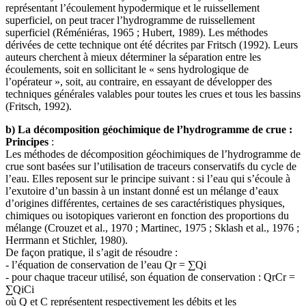
représentant l’écoulement hypodermique et le ruissellement
superficiel, on peut tracer l’hydrogramme de ruissellement
superficiel (Réméniéras, 1965 ; Hubert, 1989). Les méthodes
dérivées de cette technique ont été décrites par Fritsch (1992). Leurs
auteurs cherchent à mieux déterminer la séparation entre les
écoulements, soit en sollicitant le « sens hydrologique de
l’opérateur », soit, au contraire, en essayant de développer des
techniques générales valables pour toutes les crues et tous les bassins
(Fritsch, 1992).
b) La décomposition géochimique de l’hydrogramme de crue :
Principes
:
Les méthodes de décomposition géochimiques de l’hydrogramme de
crue sont basées sur l’utilisation de traceurs conservatifs du cycle de
l’eau. Elles reposent sur le principe suivant : si l’eau qui s’écoule à
l’exutoire d’un bassin à un instant donné est un mélange d’eaux
d’origines différentes, certaines de ses caractéristiques physiques,
chimiques ou isotopiques varieront en fonction des proportions du
mélange (Crouzet et al., 1970 ; Martinec, 1975 ; Sklash et al., 1976 ;
Herrmann et Stichler, 1980).
De façon pratique, il s’agit de résoudre :
- l’équation de conservation de l’eau Qr = ∑Qi
- pour chaque traceur utilisé, son équation de conservation : QrCr =
∑QiCi
où Q et C représentent respectivement les débits et les