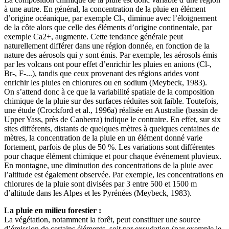
à une autre. En général, la concentration de la pluie en élément
d’origine océanique, par exemple Cl-, diminue avec l’éloignement
de la côte alors que celle des éléments d’origine continentale, par
exemple Ca2+, augmente. Cette tendance générale peut
naturellement différer dans une région donnée, en fonction de la
nature des aérosols qui y sont émis. Par exemple, les aérosols émis
par les volcans ont pour effet d’enrichir les pluies en anions (Cl-,
Br-, F-...), tandis que ceux provenant des régions arides vont
enrichir les pluies en chlorures ou en sodium (Meybeck, 1983).
On s’attend donc à ce que la variabilité spatiale de la composition
chimique de la pluie sur des surfaces réduites soit faible. Toutefois,
une étude (Crockford et al., 1996a) réalisée en Australie (bassin de
Upper Yass, près de Canberra) indique le contraire. En effet, sur six
sites différents, distants de quelques mètres à quelques centaines de
mètres, la concentration de la pluie en un élément donné varie
fortement, parfois de plus de 50 %. Les variations sont différentes
pour chaque élément chimique et pour chaque événement pluvieux.
En montagne, une diminution des concentrations de la pluie avec
l’altitude est également observée. Par exemple, les concentrations en
chlorures de la pluie sont divisées par 3 entre 500 et 1500 m
d’altitude dans les Alpes et les Pyrénées (Meybeck, 1983).
La pluie en milieu forestier :
La végétation, notamment la forêt, peut constituer une source
d’émission de certains éléments, soit par exsudation (par exemple le