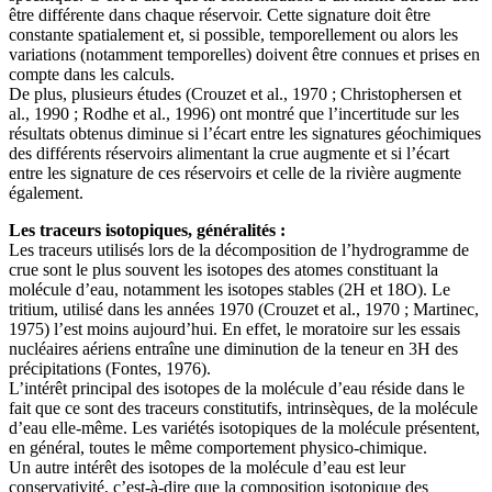
être différente dans chaque réservoir. Cette signature doit être
constante spatialement et, si possible, temporellement ou alors les
variations (notamment temporelles) doivent être connues et prises en
compte dans les calculs.
De plus, plusieurs études (Crouzet et al., 1970 ; Christophersen et
al., 1990 ; Rodhe et al., 1996) ont montré que l’incertitude sur les
résultats obtenus diminue si l’écart entre les signatures géochimiques
des différents réservoirs alimentant la crue augmente et si l’écart
entre les signature de ces réservoirs et celle de la rivière augmente
également.
Les traceurs isotopiques, généralités :
Les traceurs utilisés lors de la décomposition de l’hydrogramme de
crue sont le plus souvent les isotopes des atomes constituant la
molécule d’eau, notamment les isotopes stables (2H et 18O). Le
tritium, utilisé dans les années 1970 (Crouzet et al., 1970 ; Martinec,
1975) l’est moins aujourd’hui. En effet, le moratoire sur les essais
nucléaires aériens entraîne une diminution de la teneur en 3H des
précipitations (Fontes, 1976).
L’intérêt principal des isotopes de la molécule d’eau réside dans le
fait que ce sont des traceurs constitutifs, intrinsèques, de la molécule
d’eau elle-même. Les variétés isotopiques de la molécule présentent,
en général, toutes le même comportement physico-chimique.
Un autre intérêt des isotopes de la molécule d’eau est leur
conservativité, c’est-à-dire que la composition isotopique des