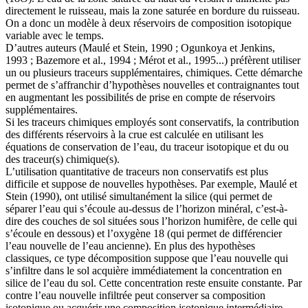
directement le ruisseau, mais la zone saturée en bordure du ruisseau.
On a donc un modèle à deux réservoirs de composition isotopique
variable avec le temps.
D’autres auteurs (Maulé et Stein, 1990 ; Ogunkoya et Jenkins,
1993 ; Bazemore et al., 1994 ; Mérot et al., 1995...) préfèrent utiliser
un ou plusieurs traceurs supplémentaires, chimiques. Cette démarche
permet de s’affranchir d’hypothèses nouvelles et contraignantes tout
en augmentant les possibilités de prise en compte de réservoirs
supplémentaires.
Si les traceurs chimiques employés sont conservatifs, la contribution
des différents réservoirs à la crue est calculée en utilisant les
équations de conservation de l’eau, du traceur isotopique et du ou
des traceur(s) chimique(s).
L’utilisation quantitative de traceurs non conservatifs est plus
difficile et suppose de nouvelles hypothèses. Par exemple, Maulé et
Stein (1990), ont utilisé simultanément la silice (qui permet de
séparer l’eau qui s’écoule au-dessus de l’horizon minéral, c’est-à-
dire des couches de sol situées sous l’horizon humifère, de celle qui
s’écoule en dessous) et l’oxygène 18 (qui permet de différencier
l’eau nouvelle de l’eau ancienne). En plus des hypothèses
classiques, ce type décomposition suppose que l’eau nouvelle qui
s’infiltre dans le sol acquière immédiatement la concentration en
silice de l’eau du sol. Cette concentration reste ensuite constante. Par
contre l’eau nouvelle infiltrée peut conserver sa composition
isotopique ou acquérir une composition isotopique intermédiaire