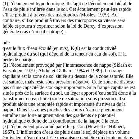
(1) l’écoulement hypodermique. Il s’agit de l’écoulement latéral de
l’eau de pluie infiltrée dans le sol. Cet écoulement peut être rapide
s’il se produit à travers des macropores (Mosley, 1979). Au
contraire, s’il se produit à travers des micropores sa vitesse sera
faible et pourra s’exprimer selon la loi de Darcy, d’expression
générale (cas d’un sol isotrope) :
où :
q est le flux d’eau écoulé (en m/s), K(θ) est la conductivité
hydraulique du sol (qui dépend de la teneur en eau du sol), H la
perte de charge.
(2) l’écoulement provoqué par l’intumescence de nappe (Sklash et
Farvolden, 1979 ; Abdul et Gillham, 1984 et 1989). La frange
capillaire est la zone de sol située au-dessus de la zone saturée. Elle
est saturée, mais reste sous pression négative. Cette zone ne dispose
pas d’une capacité de stockage importante. Si la frange capillaire est
située près de la surface du sol, un léger apport d’eau suffit donc à la
transformer en eau libre (zone de saturation sous pression). Il se
produit alors une remontée rapide et importante du niveau de la
nappe. Dans les zones proches des cours d’eau ce phénomène
entraîne une forte augmentation des gradients de potentiel
hydraulique et donc de la contribution de la nappe à la crue.
(3) l’écoulement provoqué par effet piston (Hewlett et Hibbert,
1967). L’infiltration d’eau de pluie dans le sol déplace un volume
équivalent d’eau du sol. Ce mécanisme peut être prédominant dans