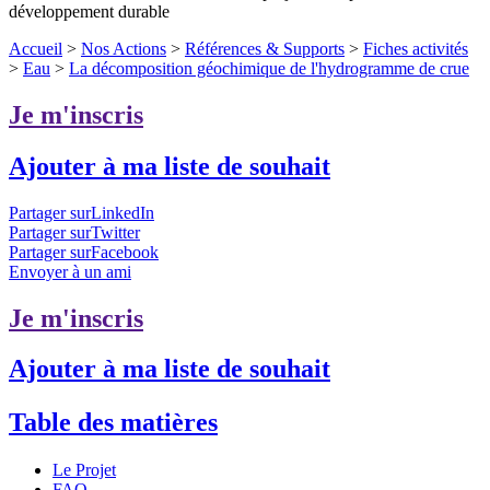
développement durable
Accueil
>
Nos Actions
>
Références & Supports
>
Fiches activités
>
Eau
>
La décomposition géochimique de l'hydrogramme de crue
Je m'inscris
Ajouter à ma liste de souhait
Partager surLinkedIn
Partager surTwitter
Partager surFacebook
Envoyer à un ami
Je m'inscris
Ajouter à ma liste de souhait
Table des matières
Le Projet
FAQ