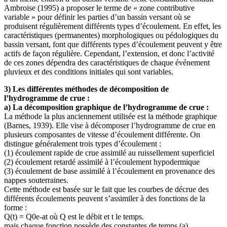
Ambroise (1995) a proposer le terme de « zone contributive
variable » pour définir les parties d’un bassin versant où se
produisent régulièrement différents types d’écoulement. En effet, les
caractéristiques (permanentes) morphologiques ou pédologiques du
bassin versant, font que différents types d’écoulement peuvent y être
actifs de façon régulière. Cependant, l’extension, et donc l’activité
de ces zones dépendra des caractéristiques de chaque événement
pluvieux et des conditions initiales qui sont variables.
3) Les différentes méthodes de décomposition de
l’hydrogramme de crue :
a) La décomposition graphique de l’hydrogramme de crue :
La méthode la plus anciennement utilisée est la méthode graphique
(Barnes, 1939). Elle vise à décomposer l’hydrogramme de crue en
plusieurs composantes de vitesse d’écoulement différente. On
distingue généralement trois types d’écoulement :
(1) écoulement rapide de crue assimilé au ruissellement superficiel
(2) écoulement retardé assimilé à l’écoulement hypodermique
(3) écoulement de base assimilé à l’écoulement en provenance des
nappes souterraines.
Cette méthode est basée sur le fait que les courbes de décrue des
différents écoulements peuvent s’assimiler à des fonctions de la
forme :
Q(t) = Q0e-at où Q est le débit et t le temps.
mais chaque fonction possède des constantes de temps (a)