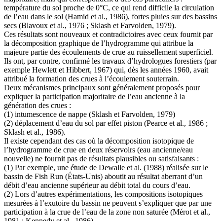
température du sol proche de 0°C, ce qui rend difficile la circulation
de l’eau dans le sol (Hamid et al., 1986), fortes pluies sur des bassins
secs (Blavoux et al., 1976 ; Sklash et Farvolden, 1979).
Ces résultats sont nouveaux et contradictoires avec ceux fournit par
la décomposition graphique de l’hydrogramme qui attribue la
majeure partie des écoulements de crue au ruissellement superficiel.
Ils ont, par contre, confirmé les travaux d’hydrologues forestiers (par
exemple Hewlett et Hibbert, 1967) qui, dès les années 1960, avait
attribué la formation des crues à l’écoulement souterrain.
Deux mécanismes principaux sont généralement proposés pour
expliquer la participation majoritaire de l’eau ancienne à la
génération des crues :
(1) intumescence de nappe (Sklash et Farvolden, 1979)
(2) déplacement d’eau du sol par effet piston (Pearce et al., 1986 ;
Sklash et al., 1986).
Il existe cependant des cas où la décomposition isotopique de
l’hydrogramme de crue en deux réservoirs (eau ancienne/eau
nouvelle) ne fournit pas de résultats plausibles ou satisfaisants :
(1) Par exemple, une étude de Dewalle et al. (1988) réalisée sur le
bassin de Fish Run (États-Unis) aboutit au résultat aberrant d’un
débit d’eau ancienne supérieur au débit total du cours d’eau.
(2) Lors d’autres expérimentations, les compositions isotopiques
mesurées à l’exutoire du bassin ne peuvent s’expliquer que par une
participation à la crue de l’eau de la zone non saturée (Mérot et al.,
1981 ; Kennedy et al., 1986).