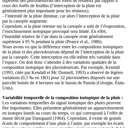
supérieur des pluviolessivats des forêts de résineux par rapport à
ceux des forêts de feuillus (l’interception de la pluie est
généralement plus importante pour les résineux).
- l’intensité de la pluie diminue, car alors l’interception de la pluie
par la canopée augmente.
Cependant, si la pluie retenue sur la canopée a subi de l’évaporation,
l’enrichissement isotopique provoqué sera limité. En effet,
l’humidité relative de l’air dans la canopée reste généralement
supérieure à 95 % pendant la pluie (Pearce et al., 1986).
Nous avons vu que la différence entre les compositions isotopiques
de la pluie et des pluviolessivats dépend de l’interception de la pluie
par la canopée. Cette interception est elle-même très variable dans
l’espace. On doit donc s’attendre à des variations spatiales de la
composition isotopique des pluviolessivats. Par exemple, Kendall
(1993, citée par Kendall et Mc Donnell, 1993) a observé de légères
variations (0,5 ‰ en 18O) pour 32 pluviomètres disposés sur une
parcelle boisée de 4 hectares sur le bassin de Panola (Géorgie, États-
Unis).
Variabilité temporelle de la composition isotopique de la pluie :
Les variations temporelles du signal isotopique des pluies peuvent
être importantes. Elles présentent généralement un appauvrissement
en isotopes lourds au cours du temps, ce qui correspond à l’effet de
masse décrit par Dansgaard (1964). Cependant, il existe de grands
écarts de comportement d’une pluie à l’autre. par exemple les écarts