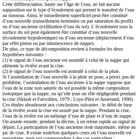
Cette différenciation, basée sur l’âge de l’eau, ne fait aucune
supposition sur le type d’écoulement qui permet le transfert de l’eau
au ruisseau. Ainsi, le ruissellement superficiel peut être constitué
d’eau nouvelle (ruissellement hortonien ou par saturation du profil)
ou d’eau ancienne (exfiltration d’eau du sol). L’écoulement sous la
surface du sol peut également être constitué d’eau nouvelle
(écoulement hypodermique) ou d’eau ancienne (déplacement d’eau
par effet piston ou par intumescence de nappe).
De plus, ce type de décomposition revient à formuler les deux
hypothèses suivantes :
(1) le signal de l’eau ancienne est assimilé à celui de la nappe qui
alimente la rivière avant la crue.
(2) le signal de l’eau nouvelle est assimilé à celui de la pluie.
Si l’assimilation de l’eau nouvelle à la pluie ne pose, a priori, pas de
problème, l’assimilation de l’eau ancienne à la nappe suppose que
l’eau de la zone non saturée du sol possède la même composition
isotopique que la nappe, ou qu’elle joue un rôle négligeable pendant
la crue (Sklash et Farvolden, 1979 ; Loye-Pilot et Jusserand, 1990).
Ces études aboutissent aux conclusions suivantes : le débit de base
de la rivière avant la crue est assuré par la nappe. Pendant la crue,
l’eau de la rivière est un mélange d’eau de pluie et d’eau de nappe.
On assiste ensuite, pendant la décrue, à un retour rapide au signal de
départ. La participation de l’eau ancienne reste majoritaire, même au
pic de crue. Il existe toutefois quelques crues où l’eau nouvelle est
majoritaire, mais qui correspondent à des cas particuliers :