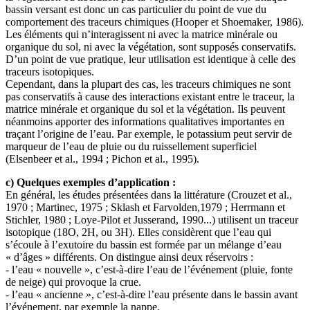
bassin versant est donc un cas particulier du point de vue du
comportement des traceurs chimiques (Hooper et Shoemaker, 1986).
Les éléments qui n’interagissent ni avec la matrice minérale ou
organique du sol, ni avec la végétation, sont supposés conservatifs.
D’un point de vue pratique, leur utilisation est identique à celle des
traceurs isotopiques.
Cependant, dans la plupart des cas, les traceurs chimiques ne sont
pas conservatifs à cause des interactions existant entre le traceur, la
matrice minérale et organique du sol et la végétation. Ils peuvent
néanmoins apporter des informations qualitatives importantes en
traçant l’origine de l’eau. Par exemple, le potassium peut servir de
marqueur de l’eau de pluie ou du ruissellement superficiel
(Elsenbeer et al., 1994 ; Pichon et al., 1995).
c) Quelques exemples d’application :
En général, les études présentées dans la littérature (Crouzet et al.,
1970 ; Martinec, 1975 ; Sklash et Farvolden,1979 ; Herrmann et
Stichler, 1980 ; Loye-Pilot et Jusserand, 1990...) utilisent un traceur
isotopique (18O, 2H, ou 3H). Elles considèrent que l’eau qui
s’écoule à l’exutoire du bassin est formée par un mélange d’eau
« d’âges » différents. On distingue ainsi deux réservoirs :
- l’eau « nouvelle », c’est-à-dire l’eau de l’événement (pluie, fonte
de neige) qui provoque la crue.
- l’eau « ancienne », c’est-à-dire l’eau présente dans le bassin avant
l’événement, par exemple la nappe.