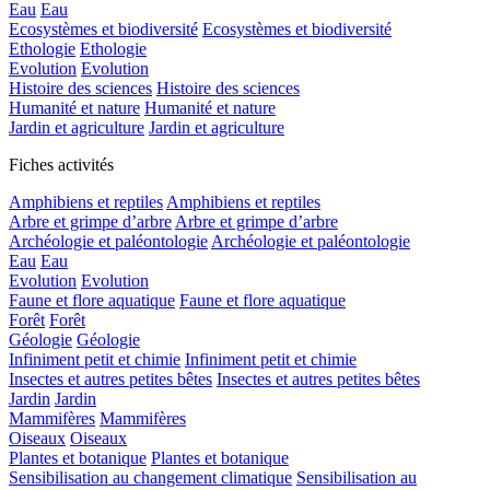
Eau
Eau
Ecosystèmes et biodiversité
Ecosystèmes et biodiversité
Ethologie
Ethologie
Evolution
Evolution
Histoire des sciences
Histoire des sciences
Humanité et nature
Humanité et nature
Jardin et agriculture
Jardin et agriculture
Fiches activités
Amphibiens et reptiles
Amphibiens et reptiles
Arbre et grimpe d’arbre
Arbre et grimpe d’arbre
Archéologie et paléontologie
Archéologie et paléontologie
Eau
Eau
Evolution
Evolution
Faune et flore aquatique
Faune et flore aquatique
Forêt
Forêt
Géologie
Géologie
Infiniment petit et chimie
Infiniment petit et chimie
Insectes et autres petites bêtes
Insectes et autres petites bêtes
Jardin
Jardin
Mammifères
Mammifères
Oiseaux
Oiseaux
Plantes et botanique
Plantes et botanique
Sensibilisation au changement climatique
Sensibilisation au