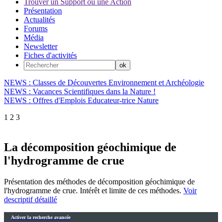
Trouver un Support ou une Action
Présentation
Actualités
Forums
Média
Newsletter
Fiches d'activités
NEWS : Classes de Découvertes Environnement et Archéologie
NEWS : Vacances Scientifiques dans la Nature !
NEWS : Offres d'Emplois Educateur-trice Nature
1
2
3
La décomposition géochimique de
l'hydrogramme de crue
Présentation des méthodes de décomposition géochimique de
l'hydrogramme de crue. Intérêt et limite de ces méthodes.
Voir
descriptif détaillé
Activer la recherche avancée