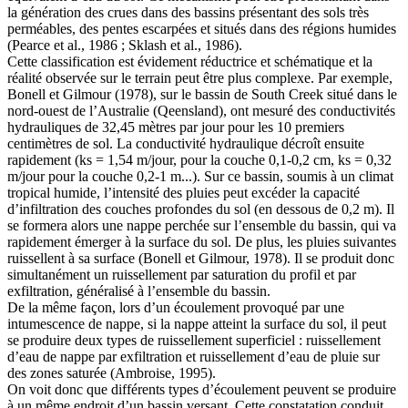
la génération des crues dans des bassins présentant des sols très
perméables, des pentes escarpées et situés dans des régions humides
(Pearce et al., 1986 ; Sklash et al., 1986).
Cette classification est évidement réductrice et schématique et la
réalité observée sur le terrain peut être plus complexe. Par exemple,
Bonell et Gilmour (1978), sur le bassin de South Creek situé dans le
nord-ouest de l’Australie (Qeensland), ont mesuré des conductivités
hydrauliques de 32,45 mètres par jour pour les 10 premiers
centimètres de sol. La conductivité hydraulique décroît ensuite
rapidement (ks = 1,54 m/jour, pour la couche 0,1-0,2 cm, ks = 0,32
m/jour pour la couche 0,2-1 m...). Sur ce bassin, soumis à un climat
tropical humide, l’intensité des pluies peut excéder la capacité
d’infiltration des couches profondes du sol (en dessous de 0,2 m). Il
se formera alors une nappe perchée sur l’ensemble du bassin, qui va
rapidement émerger à la surface du sol. De plus, les pluies suivantes
ruissellent à sa surface (Bonell et Gilmour, 1978). Il se produit donc
simultanément un ruissellement par saturation du profil et par
exfiltration, généralisé à l’ensemble du bassin.
De la même façon, lors d’un écoulement provoqué par une
intumescence de nappe, si la nappe atteint la surface du sol, il peut
se produire deux types de ruissellement superficiel : ruissellement
d’eau de nappe par exfiltration et ruissellement d’eau de pluie sur
des zones saturée (Ambroise, 1995).
On voit donc que différents types d’écoulement peuvent se produire
à un même endroit d’un bassin versant. Cette constatation conduit