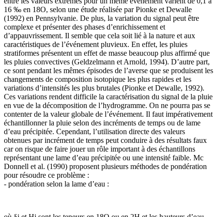
entre les valeurs extrêmes pour un même événement varient de 0,1 à
16 ‰ en 18O, selon une étude réalisée par Pionke et Dewalle
(1992) en Pennsylvanie. De plus, la variation du signal peut être
complexe et présenter des phases d’enrichissement et
d’appauvrissement. Il semble que cela soit lié à la nature et aux
caractéristiques de l’événement pluvieux. En effet, les pluies
stratiformes présentent un effet de masse beaucoup plus affirmé que
les pluies convectives (Geldzelmann et Arnold, 1994). D’autre part,
ce sont pendant les mêmes épisodes de l’averse que se produisent les
changements de composition isotopique les plus rapides et les
variations d’intensités les plus brutales (Pionke et Dewalle, 1992).
Ces variations rendent difficile la caractérisation du signal de la pluie
en vue de la décomposition de l’hydrogramme. On ne pourra pas se
contenter de la valeur globale de l’événement. Il faut impérativement
échantillonner la pluie selon des incréments de temps ou de lame
d’eau précipitée. Cependant, l’utilisation directe des valeurs
obtenues par incrément de temps peut conduire à des résultats faux
car on risque de faire jouer un rôle important à des échantillons
représentant une lame d’eau précipitée ou une intensité faible. Mc
Donnell et al. (1990) proposent plusieurs méthodes de pondération
pour résoudre ce problème :
- pondération selon la lame d’eau :
où δi et Hi sont les teneurs en 18O ou en 2H et les hauteurs d’eau