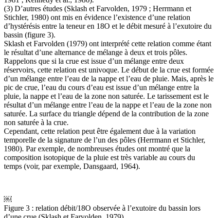
(3) D’autres études (Sklash et Farvolden, 1979 ; Herrmann et
Stichler, 1980) ont mis en évidence l’existence d’une relation
d’hystérésis entre la teneur en 18O et le débit mesuré à l’exutoire du
bassin (figure 3).
Sklash et Farvolden (1979) ont interprété cette relation comme étant
le résultat d’une alternance de mélange à deux et trois pôles.
Rappelons que si la crue est issue d’un mélange entre deux
réservoirs, cette relation est univoque. Le début de la crue est formée
d’un mélange entre l’eau de la nappe et l’eau de pluie. Mais, après le
pic de crue, l’eau du cours d’eau est issue d’un mélange entre la
pluie, la nappe et l’eau de la zone non saturée. Le tarissement est le
résultat d’un mélange entre l’eau de la nappe et l’eau de la zone non
saturée. La surface du triangle dépend de la contribution de la zone
non saturée à la crue.
Cependant, cette relation peut être également due à la variation
temporelle de la signature de l’un des pôles (Herrmann et Stichler,
1980). Par exemple, de nombreuses études ont montré que la
composition isotopique de la pluie est très variable au cours du
temps (voir, par exemple, Dansgaard, 1964).
￼
Figure 3 : relation débit/18O observée à l’exutoire du bassin lors
d’une crue (Sklash et Farvolden, 1979).