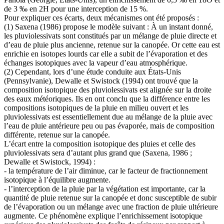
de 3 ‰ en 2H pour une interception de 15 %.
Pour expliquer ces écarts, deux mécanismes ont été proposés :
(1) Saxena (1986) propose le modèle suivant : À un instant donné,
les pluviolessivats sont constitués par un mélange de pluie directe et
d’eau de pluie plus ancienne, retenue sur la canopée. Or cette eau est
enrichie en isotopes lourds car elle a subit de l’évaporation et des
échanges isotopiques avec la vapeur d’eau atmosphérique.
(2) Cependant, lors d’une étude conduite aux États-Unis
(Pennsylvanie), Dewalle et Swistock (1994) ont trouvé que la
composition isotopique des pluviolessivats est alignée sur la droite
des eaux météoriques. Ils en ont conclu que la différence entre les
compositions isotopiques de la pluie en milieu ouvert et les
pluviolessivats est essentiellement due au mélange de la pluie avec
l’eau de pluie antérieure peu ou pas évaporée, mais de composition
différente, retenue sur la canopée.
L’écart entre la composition isotopique des pluies et celle des
pluviolessivats sera d’autant plus grand que (Saxena, 1986 ;
Dewalle et Swistock, 1994) :
- la température de l’air diminue, car le facteur de fractionnement
isotopique à l’équilibre augmente.
- l’interception de la pluie par la végétation est importante, car la
quantité de pluie retenue sur la canopée et donc susceptible de subir
de l’évaporation ou un mélange avec une fraction de pluie ultérieure
augmente. Ce phénomène explique l’enrichissement isotopique