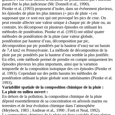
parait être la plus judicieuse (Mc Donnell et al., 1990).
Pionke et al. (1993) proposent d’isoler, dans un événement pluvieux,
les épisodes de pluie les plus intenses (« pics de pluie ») en
supposant que ce sont eux qui ont provoqué les pics de crue. On
peut ensuite affecter une valeur unique à chaque pic de pluie ou, au
contraire, les décomposer en plusieurs épisodes en utilisant les
méthodes de pondération. Pionke et al. (1993) ont utilisé quatre
méthodes de pondération de la pluie (une valeur globale,
pondération par hauteur d’eau, décomposition par pic,
décomposition par pic pondérés par la hauteur d’eau) sur un bassin
de 7,4 km2 en Pennsylvanie. La méthode de décomposition de la
pluie par pic pondérés par la hauteur d’eau semble la plus justifiée.
En effet, cette méthode permet de prendre en compte uniquement les
épisodes pluvieux les plus importants, ainsi que la variation
temporelle de la composition isotopique des ces épisodes (Pionke et
al. 1993). Cependant sur des petits bassins les méthodes de
pondération utilisant la pluie globale sont satisfaisantes (Pionke et al.
1993).
Variabilité spatiale de la composition chimique de la pluie :
La pluie en milieu ouvert :
En dehors de la pollution, la composition chimique de la pluie
dépend essentiellement de sa concentration en aérosols marins ou
terrestres et de leur évolution chimique dans l’atmosphère
(Meybeck, 1983 ; Andreae et al., 1990 ; Forti et Neal, 1992).
La composition chimique de la pluie est donc variable d’une région