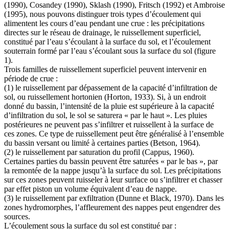
(1990), Cosandey (1990), Sklash (1990), Fritsch (1992) et Ambroise
(1995), nous pouvons distinguer trois types d’écoulement qui
alimentent les cours d’eau pendant une crue : les précipitations
directes sur le réseau de drainage, le ruissellement superficiel,
constitué par l’eau s’écoulant à la surface du sol, et l’écoulement
souterrain formé par l’eau s’écoulant sous la surface du sol (figure
1).
Trois familles de ruissellement superficiel peuvent intervenir en
période de crue :
(1) le ruissellement par dépassement de la capacité d’infiltration de
sol, ou ruissellement hortonien (Horton, 1933). Si, à un endroit
donné du bassin, l’intensité de la pluie est supérieure à la capacité
d’infiltration du sol, le sol se saturera « par le haut ». Les pluies
postérieures ne peuvent pas s’infiltrer et ruissellent à la surface de
ces zones. Ce type de ruissellement peut être généralisé à l’ensemble
du bassin versant ou limité à certaines parties (Betson, 1964).
(2) le ruissellement par saturation du profil (Cappus, 1960).
Certaines parties du bassin peuvent être saturées « par le bas », par
la remontée de la nappe jusqu’à la surface du sol. Les précipitations
sur ces zones peuvent ruisseler à leur surface ou s’infiltrer et chasser
par effet piston un volume équivalent d’eau de nappe.
(3) le ruissellement par exfiltration (Dunne et Black, 1970). Dans les
zones hydromorphes, l’affleurement des nappes peut engendrer des
sources.
L’écoulement sous la surface du sol est constitué par :