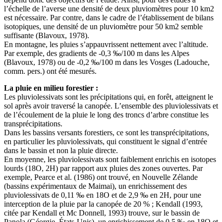
l’échelle de l’averse une densité de deux pluviomètres pour 10 km2
est nécessaire. Par contre, dans le cadre de l’établissement de bilans
isotopiques, une densité de un pluviomètre pour 50 km2 semble
suffisante (Blavoux, 1978).
En montagne, les pluies s’appauvrissent nettement avec l’altitude.
Par exemple, des gradients de -0,3 ‰/100 m dans les Alpes
(Blavoux, 1978) ou de -0,2 ‰/100 m dans les Vosges (Ladouche,
comm. pers.) ont été mesurés.
La pluie en milieu forestier :
Les pluviolessivats sont les précipitations qui, en forêt, atteignent le
sol après avoir traversé la canopée. L’ensemble des pluviolessivats et
de l’écoulement de la pluie le long des troncs d’arbre constitue les
transprécipitations.
Dans les bassins versants forestiers, ce sont les transprécipitations,
en particulier les pluviolessivats, qui constituent le signal d’entrée
dans le bassin et non la pluie directe.
En moyenne, les pluviolessivats sont faiblement enrichis en isotopes
lourds (18O, 2H) par rapport aux pluies des zones ouvertes. Par
exemple, Pearce et al. (1986) ont trouvé, en Nouvelle Zélande
(bassins expérimentaux de Maimai), un enrichissement des
pluviolessivats de 0,11 ‰ en 18O et de 2,9 ‰ en 2H, pour une
interception de la pluie par la canopée de 20 % ; Kendall (1993,
citée par Kendall et Mc Donnell, 1993) trouve, sur le bassin de
Panola (Géorgie, États-Unis), un enrichissement de 0,5 ‰ en 18O et