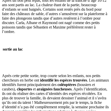
Après un bon petit repas, tous les enfants de la tranche d’âge 10-12
ans sont partis au lac. La chaleur étant de la partie, beaucoup
d’enfants se sont baignés. Certains sont restés près du bord pour
faire des châteaux de sable, d’autres s’amusèrent sur la plateforme à
faire des plongeons tandis que d’autres restèrent à l’ombre pour
discuter. Carla, Albane et Raymond ont nagé comme des petits
poissons tandis que Sébastien et Maxime préférèrent rester à
l’ombre.
sortie au lac
Après cette petite sortie, trop courte selon les enfants, nos petits
chercheurs en herbe ont
identifié les espèces trouvées
. Les animaux
identifiés furent principalement des
coléoptères
(bousiers et
carabes),
cloportes
et
araignées faucheuses
. Après l’identification,
ils ont du réaliser des cartes d’identités des espèces récoltées. En
plus de trouver la famille, ils devaient dessiner l’animal et il s’avéra
qu’ils ont du talent ! Malheureusement pris par le temps, la fiche
d’identité n’a pas été complètement remplie, la semaine prochaine ils