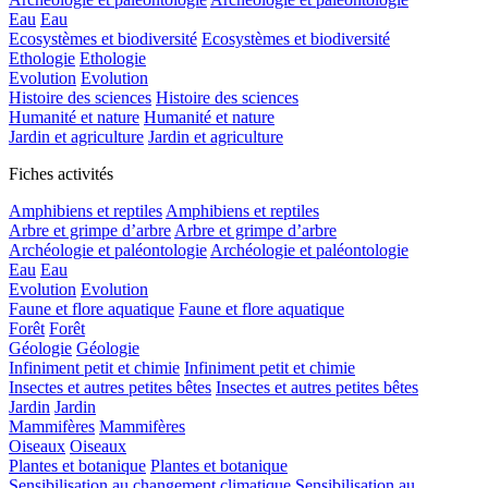
Eau
Eau
Ecosystèmes et biodiversité
Ecosystèmes et biodiversité
Ethologie
Ethologie
Evolution
Evolution
Histoire des sciences
Histoire des sciences
Humanité et nature
Humanité et nature
Jardin et agriculture
Jardin et agriculture
Fiches activités
Amphibiens et reptiles
Amphibiens et reptiles
Arbre et grimpe d’arbre
Arbre et grimpe d’arbre
Archéologie et paléontologie
Archéologie et paléontologie
Eau
Eau
Evolution
Evolution
Faune et flore aquatique
Faune et flore aquatique
Forêt
Forêt
Géologie
Géologie
Infiniment petit et chimie
Infiniment petit et chimie
Insectes et autres petites bêtes
Insectes et autres petites bêtes
Jardin
Jardin
Mammifères
Mammifères
Oiseaux
Oiseaux
Plantes et botanique
Plantes et botanique
Sensibilisation au changement climatique
Sensibilisation au