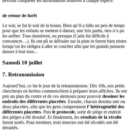
devront compléter les informations relatives à chaque espèce.
de retour de forêt
Le soir, se fut le soir de la boum. Bien qu’il a fallu un peu de temps
pour que les enfants se mettent à danser, une fois partis, rien n’a pu
les arrêter. Tous dansèrent, ou presque (Carla fut difficile à
convaincre…). Ils ont pû se défouler sur la piste et furent bien tristes
lorsqu’on les obligea à aller se coucher afin que les grands puissent
danser à leur tour...
Samedi 10 juillet
7. Retransmission
Aujourd’hui, ce fut le jour de la retransmission. Dès 10h, nos petits
chercheurs en herbes commencèrent à préparer leurs affiches. Ils ont
pris un plan du centre et de ces alentours pour pouvoir
dessiner les
endroits des différentes placettes
. Ensuite, chacun dessina une ou
deux placettes, afin que les gens comprennent
l’ hétérogénéité des
différentes placettes
. Puis
le protocole
, sorte de piège et endroit
des pièges a été dessiné. Et finalement, les
résultats de la récolte
furent notés. Pour terminer, trois insectes ont été récoltés ont été
dessinés.