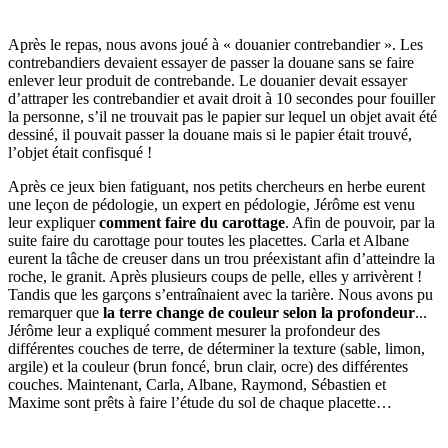
Après le repas, nous avons joué à « douanier contrebandier ». Les
contrebandiers devaient essayer de passer la douane sans se faire
enlever leur produit de contrebande. Le douanier devait essayer
d’attraper les contrebandier et avait droit à 10 secondes pour fouiller
la personne, s’il ne trouvait pas le papier sur lequel un objet avait été
dessiné, il pouvait passer la douane mais si le papier était trouvé,
l’objet était confisqué !
Après ce jeux bien fatiguant, nos petits chercheurs en herbe eurent
une leçon de pédologie, un expert en pédologie, Jérôme est venu
leur expliquer
comment faire du carottage
. Afin de pouvoir, par la
suite faire du carottage pour toutes les placettes. Carla et Albane
eurent la tâche de creuser dans un trou préexistant afin d’atteindre la
roche, le granit. Après plusieurs coups de pelle, elles y arrivèrent !
Tandis que les garçons s’entraînaient avec la tarière. Nous avons pu
remarquer que
la terre change de couleur selon la profondeur
...
Jérôme leur a expliqué comment mesurer la profondeur des
différentes couches de terre, de déterminer la texture (sable, limon,
argile) et la couleur (brun foncé, brun clair, ocre) des différentes
couches. Maintenant, Carla, Albane, Raymond, Sébastien et
Maxime sont prêts à faire l’étude du sol de chaque placette…