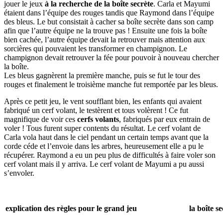
jouer le jeux
à la recherche de la boîte secrète
. Carla et Mayumi
étaient dans l’équipe des rouges tandis que Raymond dans l’équipe
des bleus. Le but consistait à cacher sa boîte secrète dans son camp
afin que l’autre équipe ne la trouve pas ! Ensuite une fois la boîte
bien cachée, l’autre équipe devait la retrouver mais attention aux
sorcières qui pouvaient les transformer en champignon. Le
champignon devait retrouver la fée pour pouvoir à nouveau chercher
la boîte.
Les bleus gagnèrent la première manche, puis se fut le tour des
rouges et finalement le troisième manche fut remportée par les bleus.
Après ce petit jeu, le vent soufflant bien, les enfants qui avaient
fabriqué un cerf volant, le testèrent et tous volèrent ! Ce fut
magnifique de voir ces
cerfs volants
, fabriqués par eux entrain de
voler ! Tous furent super contents du résultat. Le cerf volant de
Carla vola haut dans le ciel pendant un certain temps avant que la
corde céde et l’envoie dans les arbres, heureusement elle a pu le
récupérer. Raymond a eu un peu plus de difficultés à faire voler son
cerf volant mais il y arriva. Le cerf volant de Mayumi a pu aussi
s’envoler.
explication des règles pour le grand jeu
la boîte s