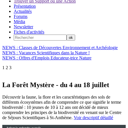
Trouver un Support ou une Action
Présentation
Actualités
Forums
Média
Newsletter
Fiches d'activités
NEWS : Classes de Découvertes Environnement et Archéologie
NEWS : Vacances Scientifiques dans la Nature !
NEWS : Offres d'Emplois Educateur-trice Nature
1
2
3
La Forêt Mystère - du 4 au 18 juillet
Découvrir la faune, la flore et les caractéristiques des sols de
différents écosystèmes afin de comprendre ce que signifie le terme
biodiversité : 10 jeunes de 10 à 12 ans ont décidé de mieux
comprendre les principes de la biodiversité en venant sur le Centre
de Séjours Scientifiques à St-Anthème.
Voir descriptif détaillé
Activer la recherche avancée