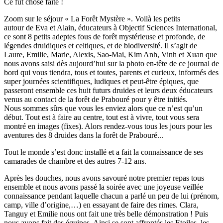
Ce fut chose faite !
Zoom sur le séjour « La Forêt Mystère ». Voilà les petits
autour de Eva et Alain, éducateurs à Objectif Sciences International,
ce sont 8 petits adeptes fous de forêt mystérieuse et profonde, de
légendes druidiques et celtiques, et de biodiversité. Il s’agit de
Laure, Emilie, Marie, Alexis, Sao-Mai, Kim Anh, Vinh et Xuan que
nous avons saisi dès aujourd’hui sur la photo en-tête de ce journal de
bord qui vous tiendra, tous et toutes, parents et curieux, informés des
super journées scientifiques, ludiques et peut-être épiques, que
passeront ensemble ces huit futurs druides et leurs deux éducateurs
venus au contact de la forêt de Prabouré pour y être initiés.
Nous sommes sûrs que vous les enviez alors que ce n’est qu’un
début. Tout est à faire au centre, tout est à vivre, tout vous sera
montré en images (fixes). Alors rendez-vous tous les jours pour les
aventures des 8 druides dans la forêt de Prabouré...
Tout le monde s’est donc installé et a fait la connaissance de ses
camarades de chambre et des autres 7-12 ans.
Après les douches, nous avons savouré notre premier repas tous
ensemble et nous avons passé la soirée avec une joyeuse veillée
connaissance pendant laquelle chacun a parlé un peu de lui (prénom,
camp, ville d’origine,…) en essayant de faire des rimes. Clara,
Tanguy et Emilie nous ont fait une très belle démonstration ! Puis
nous avons fait des équipes. Ainsi se sont affrontés les Etoiles, les