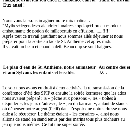
Eux aussi !
Nous vous laissons imaginer notre mix matinal :
"Mythes+légendes+calendrier lunaire+clopclop+Loreena+ odeur
embaumante de potion de millepertuis en effusion........!!!!!
Après tout ce travail gratifiant nous sommes allés déjeuner et nous
préparer pour la sortie au lac de St. Anthème cet après-midi.
Il y avait un beau et chaud soleil. Beaucoup se sont baignés.
Le plan d’eau de St. Anthème, notre animateur
Au centre des e
et ami Sylvain, les enfants et le sable.
J.C.
Le soir nous avons eu droit à deux activités, la retransmission de la
conférence d’été des SPIP et ensuite la soirée kermesse que les ados
nous avaient préparé : la « pêche aux poissons », les « boîtes à
déquiller », les jeux d’adresse, le « jeu du barman », autant de stands
où dépenser notre argent (fictif) dans l’espoir que notre adresse nous
aide à le récupérer. Le thème étaient « les corsaires », ainsi nous
allions de stand en stand tenus par des marins tous plus tricheurs au
jeu que nous mêmes. Ce fut une super soirée.