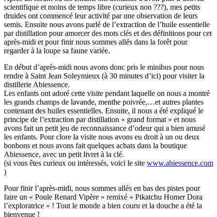
scientifique et moins de temps libre (curieux non ???), mes petits
druides ont commencé leur activité par une observation de leurs
semis. Ensuite nous avons parlé de l’extraction de l’huile essentielle
par distillation pour amorcer des mots clés et des définitions pour cet
après-midi et pour finir nous sommes allés dans la forêt pour
regarder à la loupe sa faune variée.
En début d’après-midi nous avons donc pris le minibus pour nous
rendre à Saint Jean Soleymieux (à 30 minutes d’ici) pour visiter la
distillerie Abiessence.
Les enfants ont adoré cette visite pendant laquelle on nous a montré
les grands champs de lavande, menthe poivrée,…et autres plantes
contenant des huiles essentielles. Ensuite, il nous a été expliqué le
principe de l’extraction par distillation « grand format » et nous
avons fait un petit jeu de reconnaissance d’odeur qui a bien amusé
les enfants. Pour clore la visite nous avons eu droit à un ou deux
bonbons et nous avons fait quelques achats dans la boutique
Abiessence, avec un petit livret à la clé.
(si vous êtes curieux ou intéressés, voici le site
www.abiessence.com
)
Pour finir l’après-midi, nous sommes allés en bas des pistes pour
faire un « Poule Renard Vipère » remixé « Pikatchu Homer Dora
l’exploratrice » ! Tout le monde a bien couru et la douche a été la
bienvenue !