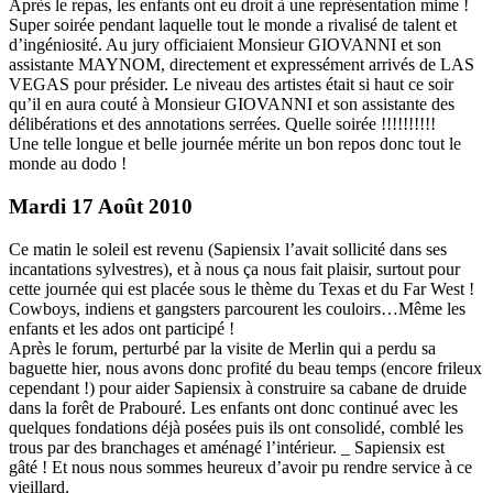
Après le repas, les enfants ont eu droit à une représentation mime !
Super soirée pendant laquelle tout le monde a rivalisé de talent et
d’ingéniosité. Au jury officiaient Monsieur GIOVANNI et son
assistante MAYNOM, directement et expressément arrivés de LAS
VEGAS pour présider. Le niveau des artistes était si haut ce soir
qu’il en aura couté à Monsieur GIOVANNI et son assistante des
délibérations et des annotations serrées. Quelle soirée !!!!!!!!!!
Une telle longue et belle journée mérite un bon repos donc tout le
monde au dodo !
Mardi 17 Août 2010
Ce matin le soleil est revenu (Sapiensix l’avait sollicité dans ses
incantations sylvestres), et à nous ça nous fait plaisir, surtout pour
cette journée qui est placée sous le thème du Texas et du Far West !
Cowboys, indiens et gangsters parcourent les couloirs…Même les
enfants et les ados ont participé !
Après le forum, perturbé par la visite de Merlin qui a perdu sa
baguette hier, nous avons donc profité du beau temps (encore frileux
cependant !) pour aider Sapiensix à construire sa cabane de druide
dans la forêt de Prabouré. Les enfants ont donc continué avec les
quelques fondations déjà posées puis ils ont consolidé, comblé les
trous par des branchages et aménagé l’intérieur. _ Sapiensix est
gâté ! Et nous nous sommes heureux d’avoir pu rendre service à ce
vieillard.