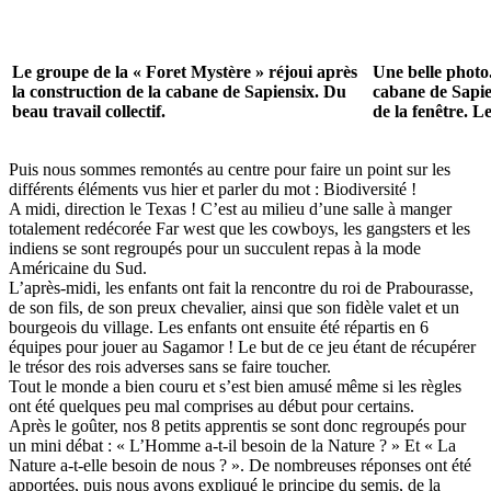
Le groupe de la « Foret Mystère » réjoui après
Une belle photo.
la construction de la cabane de Sapiensix. Du
cabane de Sapie
beau travail collectif.
de la fenêtre. Le
Puis nous sommes remontés au centre pour faire un point sur les
différents éléments vus hier et parler du mot : Biodiversité !
A midi, direction le Texas ! C’est au milieu d’une salle à manger
totalement redécorée Far west que les cowboys, les gangsters et les
indiens se sont regroupés pour un succulent repas à la mode
Américaine du Sud.
L’après-midi, les enfants ont fait la rencontre du roi de Prabourasse,
de son fils, de son preux chevalier, ainsi que son fidèle valet et un
bourgeois du village. Les enfants ont ensuite été répartis en 6
équipes pour jouer au Sagamor ! Le but de ce jeu étant de récupérer
le trésor des rois adverses sans se faire toucher.
Tout le monde a bien couru et s’est bien amusé même si les règles
ont été quelques peu mal comprises au début pour certains.
Après le goûter, nos 8 petits apprentis se sont donc regroupés pour
un mini débat : « L’Homme a-t-il besoin de la Nature ? » Et « La
Nature a-t-elle besoin de nous ? ». De nombreuses réponses ont été
apportées, puis nous avons expliqué le principe du semis, de la