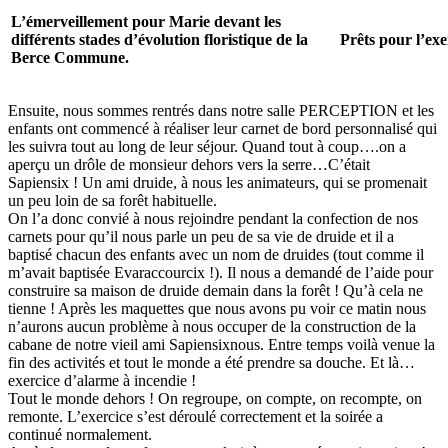
L’émerveillement pour Marie devant les
différents stades d’évolution floristique de la
Prêts pour l’exer
Berce Commune.
Ensuite, nous sommes rentrés dans notre salle PERCEPTION et les
enfants ont commencé à réaliser leur carnet de bord personnalisé qui
les suivra tout au long de leur séjour. Quand tout à coup….on a
aperçu un drôle de monsieur dehors vers la serre…C’était
Sapiensix ! Un ami druide, à nous les animateurs, qui se promenait
un peu loin de sa forêt habituelle.
On l’a donc convié à nous rejoindre pendant la confection de nos
carnets pour qu’il nous parle un peu de sa vie de druide et il a
baptisé chacun des enfants avec un nom de druides (tout comme il
m’avait baptisée Evaraccourcix !). Il nous a demandé de l’aide pour
construire sa maison de druide demain dans la forêt ! Qu’à cela ne
tienne ! Après les maquettes que nous avons pu voir ce matin nous
n’aurons aucun problème à nous occuper de la construction de la
cabane de notre vieil ami Sapiensixnous. Entre temps voilà venue la
fin des activités et tout le monde a été prendre sa douche. Et là…
exercice d’alarme à incendie !
Tout le monde dehors ! On regroupe, on compte, on recompte, on
remonte. L’exercice s’est déroulé correctement et la soirée a
continué normalement.