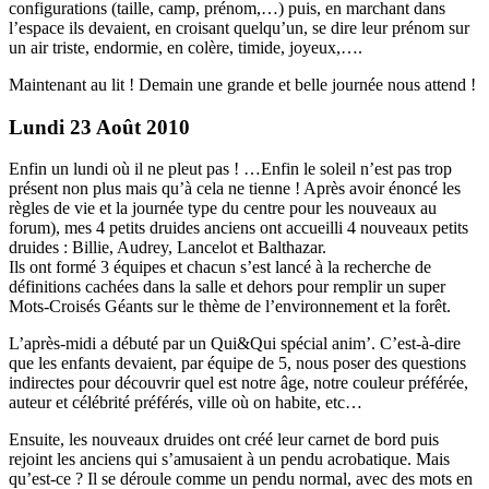
configurations (taille, camp, prénom,…) puis, en marchant dans
l’espace ils devaient, en croisant quelqu’un, se dire leur prénom sur
un air triste, endormie, en colère, timide, joyeux,….
Maintenant au lit ! Demain une grande et belle journée nous attend !
Lundi 23 Août 2010
Enfin un lundi où il ne pleut pas ! …Enfin le soleil n’est pas trop
présent non plus mais qu’à cela ne tienne ! Après avoir énoncé les
règles de vie et la journée type du centre pour les nouveaux au
forum), mes 4 petits druides anciens ont accueilli 4 nouveaux petits
druides : Billie, Audrey, Lancelot et Balthazar.
Ils ont formé 3 équipes et chacun s’est lancé à la recherche de
définitions cachées dans la salle et dehors pour remplir un super
Mots-Croisés Géants sur le thème de l’environnement et la forêt.
L’après-midi a débuté par un Qui&Qui spécial anim’. C’est-à-dire
que les enfants devaient, par équipe de 5, nous poser des questions
indirectes pour découvrir quel est notre âge, notre couleur préférée,
auteur et célébrité préférés, ville où on habite, etc…
Ensuite, les nouveaux druides ont créé leur carnet de bord puis
rejoint les anciens qui s’amusaient à un pendu acrobatique. Mais
qu’est-ce ? Il se déroule comme un pendu normal, avec des mots en