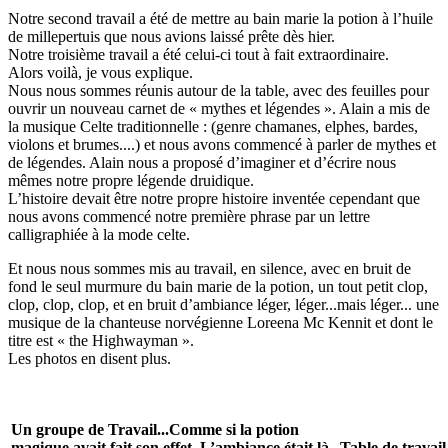
Notre second travail a été de mettre au bain marie la potion à l’huile
de millepertuis que nous avions laissé prête dès hier.
Notre troisième travail a été celui-ci tout à fait extraordinaire.
Alors voilà, je vous explique.
Nous nous sommes réunis autour de la table, avec des feuilles pour
ouvrir un nouveau carnet de « mythes et légendes ». Alain a mis de
la musique Celte traditionnelle : (genre chamanes, elphes, bardes,
violons et brumes....) et nous avons commencé à parler de mythes et
de légendes. Alain nous a proposé d’imaginer et d’écrire nous
mêmes notre propre légende druidique.
L’histoire devait être notre propre histoire inventée cependant que
nous avons commencé notre première phrase par un lettre
calligraphiée à la mode celte.
Et nous nous sommes mis au travail, en silence, avec en bruit de
fond le seul murmure du bain marie de la potion, un tout petit clop,
clop, clop, clop, et en bruit d’ambiance léger, léger...mais léger... une
musique de la chanteuse norvégienne Loreena Mc Kennit et dont le
titre est « the Highwayman ».
Les photos en disent plus.
Un groupe de Travail...Comme si la potion
magique avait fait son effet. L’ambiance était là.
Table de travail.