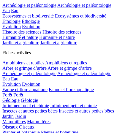
Archéologie et paléontologie
Archéologie et paléontologie
Eau
Eau
Ecosystèmes et biodiversité
Ecosystèmes et biodiversité
Ethologie
Ethologie
Evolution
Evolution
Histoire des sciences
Histoire des sciences
Humanité et nature
Humanité et nature
Jardin et agriculture
Jardin et agriculture
Fiches activités
Amphibiens et reptiles
Amphibiens et reptiles
Arbre et grimpe d’arbre
Arbre et grimpe d’arbre
Archéologie et paléontologie
Archéologie et paléontologie
Eau
Eau
Evolution
Evolution
Faune et flore aquatique
Faune et flore aquatique
Forêt
Forêt
Géologie
Géologie
Infiniment petit et chimie
Infiniment petit et chimie
Insectes et autres petites bêtes
Insectes et autres petites bêtes
Jardin
Jardin
Mammifères
Mammifères
Oiseaux
Oiseaux
Plantes et botanique
Plantes et botanique