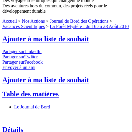
Des voyages scientifiques qui changent le monde
Des aventures hors du commun, des projets réels pour le
développement durable
Accueil
>
Nos Actions
>
Journal de Bord des Opérations
>
Vacances Scientifiques
>
La Forêt Mystère - du 16 au 28 Août 2010
Ajouter à ma liste de souhait
Partager surLinkedIn
Partager surTwitter
Partager surFacebook
Envoyer à un ami
Ajouter à ma liste de souhait
Table des matières
Le Journal de Bord
Détails