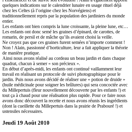
quelques indications sur le calendrier lunaire en usage rituel déjà
chez les Celtes (à l’origine chez les Norvégiens) et
traditionnellement repris par la population des jardiniers du monde
entier.
Les enfants ont bien compris la lune croissante, la pleine lune, etc…
Les enfants ont donc semé les graines d’épinard, de carottes, de
romarin, de persil et de mâche qu’ils avaient choisi la veille.
Ne croyez pas que ces graines furent semées n’importe comment !
Non ! Alain, passionné d’horticulture, leur a fait appliquer la théorie
de manière pratique.
Ainsi nous avons réalisé au cordeau un beau jardin et dans chaque
quadrat, chacun à semer « son précieux ».
En début d’après-midi, les enfants ont continué vaillamment leur
travail en réalisant un protocole de suivi photographique pour le
jardin. Puis nous avons décidé de réaliser une « potion de druide »
(huile médicinale pour soigner les brûlures) qui sera concoctée avec
du Millepertuis (fleur nouvellement découverte par les enfants !) et
tout ça à chaud pour une réalisation plus rapide. Pour ce faire nous
avons donc découvert la recette et nous avons réunis les ingrédients
(dont la cueillette du Millepertuis dans la prairie de Prabouré !) et
ustensiles nécessaires.
Jeudi 19 Août 2010