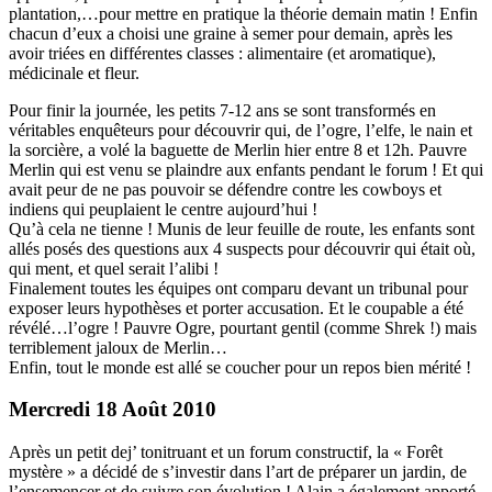
plantation,…pour mettre en pratique la théorie demain matin ! Enfin
chacun d’eux a choisi une graine à semer pour demain, après les
avoir triées en différentes classes : alimentaire (et aromatique),
médicinale et fleur.
Pour finir la journée, les petits 7-12 ans se sont transformés en
véritables enquêteurs pour découvrir qui, de l’ogre, l’elfe, le nain et
la sorcière, a volé la baguette de Merlin hier entre 8 et 12h. Pauvre
Merlin qui est venu se plaindre aux enfants pendant le forum ! Et qui
avait peur de ne pas pouvoir se défendre contre les cowboys et
indiens qui peuplaient le centre aujourd’hui !
Qu’à cela ne tienne ! Munis de leur feuille de route, les enfants sont
allés posés des questions aux 4 suspects pour découvrir qui était où,
qui ment, et quel serait l’alibi !
Finalement toutes les équipes ont comparu devant un tribunal pour
exposer leurs hypothèses et porter accusation. Et le coupable a été
révélé…l’ogre ! Pauvre Ogre, pourtant gentil (comme Shrek !) mais
terriblement jaloux de Merlin…
Enfin, tout le monde est allé se coucher pour un repos bien mérité !
Mercredi 18 Août 2010
Après un petit dej’ tonitruant et un forum constructif, la « Forêt
mystère » a décidé de s’investir dans l’art de préparer un jardin, de
l’ensemencer et de suivre son évolution ! Alain a également apporté