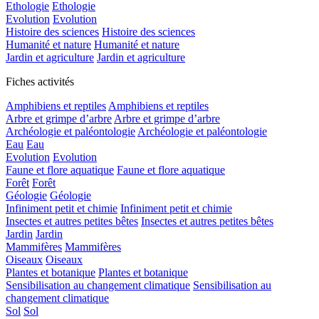
Ethologie
Ethologie
Evolution
Evolution
Histoire des sciences
Histoire des sciences
Humanité et nature
Humanité et nature
Jardin et agriculture
Jardin et agriculture
Fiches activités
Amphibiens et reptiles
Amphibiens et reptiles
Arbre et grimpe d’arbre
Arbre et grimpe d’arbre
Archéologie et paléontologie
Archéologie et paléontologie
Eau
Eau
Evolution
Evolution
Faune et flore aquatique
Faune et flore aquatique
Forêt
Forêt
Géologie
Géologie
Infiniment petit et chimie
Infiniment petit et chimie
Insectes et autres petites bêtes
Insectes et autres petites bêtes
Jardin
Jardin
Mammifères
Mammifères
Oiseaux
Oiseaux
Plantes et botanique
Plantes et botanique
Sensibilisation au changement climatique
Sensibilisation au
changement climatique
Sol
Sol