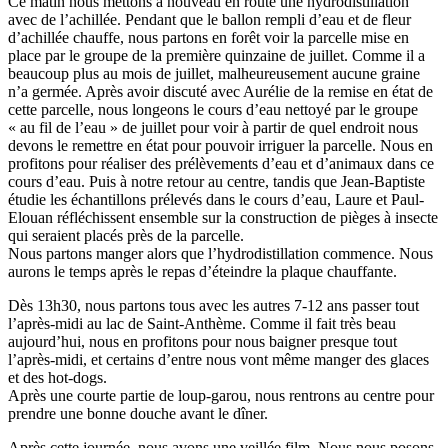
Ce matin nous mettons à nouveau en route une hydrodistillation
avec de l’achillée. Pendant que le ballon rempli d’eau et de fleur
d’achillée chauffe, nous partons en forêt voir la parcelle mise en
place par le groupe de la première quinzaine de juillet. Comme il a
beaucoup plus au mois de juillet, malheureusement aucune graine
n’a germée. Après avoir discuté avec Aurélie de la remise en état de
cette parcelle, nous longeons le cours d’eau nettoyé par le groupe
« au fil de l’eau » de juillet pour voir à partir de quel endroit nous
devons le remettre en état pour pouvoir irriguer la parcelle. Nous en
profitons pour réaliser des prélèvements d’eau et d’animaux dans ce
cours d’eau. Puis à notre retour au centre, tandis que Jean-Baptiste
étudie les échantillons prélevés dans le cours d’eau, Laure et Paul-
Elouan réfléchissent ensemble sur la construction de pièges à insecte
qui seraient placés près de la parcelle.
Nous partons manger alors que l’hydrodistillation commence. Nous
aurons le temps après le repas d’éteindre la plaque chauffante.
Dès 13h30, nous partons tous avec les autres 7-12 ans passer tout
l’après-midi au lac de Saint-Anthème. Comme il fait très beau
aujourd’hui, nous en profitons pour nous baigner presque tout
l’après-midi, et certains d’entre nous vont même manger des glaces
et des hot-dogs.
Après une courte partie de loup-garou, nous rentrons au centre pour
prendre une bonne douche avant le dîner.
Après cette journée, nous avons une veillée film. Nous nous posons