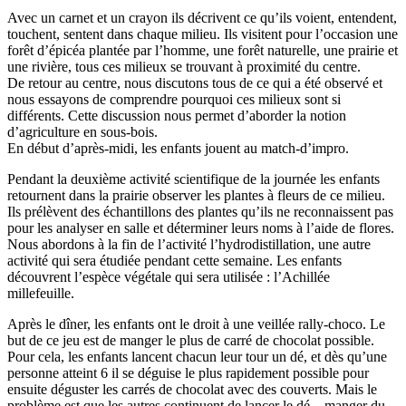
Avec un carnet et un crayon ils décrivent ce qu’ils voient, entendent,
touchent, sentent dans chaque milieu. Ils visitent pour l’occasion une
forêt d’épicéa plantée par l’homme, une forêt naturelle, une prairie et
une rivière, tous ces milieux se trouvant à proximité du centre.
De retour au centre, nous discutons tous de ce qui a été observé et
nous essayons de comprendre pourquoi ces milieux sont si
différents. Cette discussion nous permet d’aborder la notion
d’agriculture en sous-bois.
En début d’après-midi, les enfants jouent au match-d’impro.
Pendant la deuxième activité scientifique de la journée les enfants
retournent dans la prairie observer les plantes à fleurs de ce milieu.
Ils prélèvent des échantillons des plantes qu’ils ne reconnaissent pas
pour les analyser en salle et déterminer leurs noms à l’aide de flores.
Nous abordons à la fin de l’activité l’hydrodistillation, une autre
activité qui sera étudiée pendant cette semaine. Les enfants
découvrent l’espèce végétale qui sera utilisée : l’Achillée
millefeuille.
Après le dîner, les enfants ont le droit à une veillée rally-choco. Le
but de ce jeu est de manger le plus de carré de chocolat possible.
Pour cela, les enfants lancent chacun leur tour un dé, et dès qu’une
personne atteint 6 il se déguise le plus rapidement possible pour
ensuite déguster les carrés de chocolat avec des couverts. Mais le
problème est que les autres continuent de lancer le dé... manger du