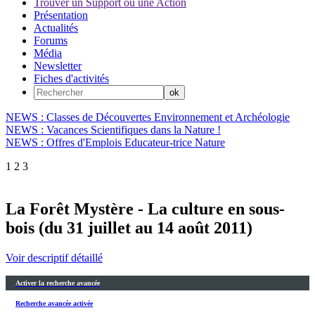
Trouver un Support ou une Action
Présentation
Actualités
Forums
Média
Newsletter
Fiches d'activités
NEWS : Classes de Découvertes Environnement et Archéologie
NEWS : Vacances Scientifiques dans la Nature !
NEWS : Offres d'Emplois Educateur-trice Nature
1
2
3
La Forêt Mystère - La culture en sous-
bois (du 31 juillet au 14 août 2011)
Voir descriptif détaillé
Activer la recherche avancée
Recherche avancée activée