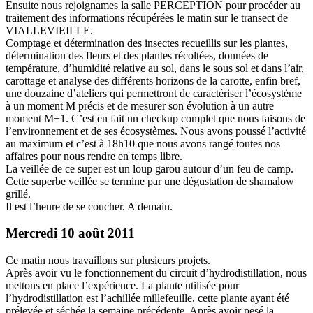
Ensuite nous rejoignames la salle PERCEPTION pour procéder au
traitement des informations récupérées le matin sur le transect de
VIALLEVIEILLE.
Comptage et détermination des insectes recueillis sur les plantes,
détermination des fleurs et des plantes récoltées, données de
température, d’humidité relative au sol, dans le sous sol et dans l’air,
carottage et analyse des différents horizons de la carotte, enfin bref,
une douzaine d’ateliers qui permettront de caractériser l’écosystème
à un moment M précis et de mesurer son évolution à un autre
moment M+1. C’est en fait un checkup complet que nous faisons de
l’environnement et de ses écosystèmes. Nous avons poussé l’activité
au maximum et c’est à 18h10 que nous avons rangé toutes nos
affaires pour nous rendre en temps libre.
La veillée de ce super est un loup garou autour d’un feu de camp.
Cette superbe veillée se termine par une dégustation de shamalow
grillé.
Il est l’heure de se coucher. A demain.
Mercredi 10 août 2011
Ce matin nous travaillons sur plusieurs projets.
Après avoir vu le fonctionnement du circuit d’hydrodistillation, nous
mettons en place l’expérience. La plante utilisée pour
l’hydrodistillation est l’achillée millefeuille, cette plante ayant été
prélevée et séchée la semaine précédente. Après avoir pesé la