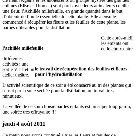
Ce matin Agatha et les adolescents du groupe mystère des grandes
collines (Elise et Thomas) sont partis avec leurs animateurs cueillir
une fleur, l’Achillée millefeuille, en grande quantité dans le but
d’obtenir de l’huile essentielle de cette plante. Elle a ensuite
commencé à récupérer les fleurs et les feuilles de cette plante, les
parties utilisables pour la distillation.
Cette après-midi,
les enfants ont
l’achillée millefeuille
eu le choix entre
différentes
activités : une
le travail de récupération des feuilles et fleurs
sortie VTT et un
pour l’hydrodistillation
atelier théâtre.
L’activité scientifique de ce soir a été consacré au tri des plantes qui
seront par la suite séchée pour la distillation, un travail très
minutieux.
La veillée de ce soir choisie par les enfants est un super loup-garou,
une soirée très effrayante !!!
jeudi 4 août 2011
Ce matin nous avons continué a trier les fleurs et feuilles de