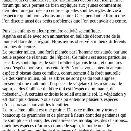
forum qui nous permet de bien expliquer aux jeunes comment se
déroulent une journée au centre et quelles sont les règles de vie à
respecter quand nous vivons au centre. C’est pendant le forum que
l’on discute aussi des petits problèmes que l’on peut avoir au centre.
Puis les enfants ont leur première activité scientifique.
Agatha est allée avec son animatrice en ballade découverte de la
faune et flore de la région. Nous avons observé 3 milieux différents
proches du centre.
Le premier milieu, une forêt plantée par l’homme constituée par une
seule espèce de résineux, de l’épicéa. Ce milieu est assez particulier :
les arbres sont alignés, le soleil n’atteint jamais le sol, et donc très
peu d’espèce pousse dans cette forêt. Nous avons entendu aucune
espèce d’oiseau dans ce milieu, contrairement à la forêt naturelle.
Ce deuxième milieu, où les arbres ne sont pas du tout alignés,
présentent une multitude d’espèces de végétaux (des résineux : le
sapin, et des feuillus : du hêtre qui est l’espèce dominante, du
noisetier...). A certains endroits le soleil atteint le sol, la végétation y
est donc plus dense. Nous avons pu entendre plusieurs espèces
d’oiseaux sans pouvoir les identifier.
Le troisième milieu est une prairie. Dans ce milieu on y trouve
beaucoup de graminées et de plantes à fleurs dont des gentianes qui
ne sont plus en fleurs, des centaurées des montagnes, des chardons...
quelques espèces d’arbres comme le sapin, le bouleau et le
sorbier...bref une multitude d’espèces végétales de toutes les