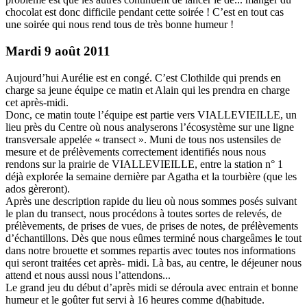
chocolat est donc difficile pendant cette soirée ! C’est en tout cas
une soirée qui nous rend tous de très bonne humeur !
Mardi 9 août 2011
Aujourd’hui Aurélie est en congé. C’est Clothilde qui prends en
charge sa jeune équipe ce matin et Alain qui les prendra en charge
cet après-midi.
Donc, ce matin toute l’équipe est partie vers VIALLEVIEILLE, un
lieu près du Centre où nous analyserons l’écosystème sur une ligne
transversale appelée « transect ». Muni de tous nos ustensiles de
mesure et de prélèvements correctement identifiés nous nous
rendons sur la prairie de VIALLEVIEILLE, entre la station n° 1
déjà explorée la semaine dernière par Agatha et la tourbière (que les
ados gèreront).
Après une description rapide du lieu où nous sommes posés suivant
le plan du transect, nous procédons à toutes sortes de relevés, de
prélèvements, de prises de vues, de prises de notes, de prélèvements
d’échantillons. Dès que nous eûmes terminé nous chargeâmes le tout
dans notre brouette et sommes repartis avec toutes nos informations
qui seront traitées cet après- midi. Là bas, au centre, le déjeuner nous
attend et nous aussi nous l’attendons...
Le grand jeu du début d’après midi se déroula avec entrain et bonne
humeur et le goûter fut servi à 16 heures comme d(habitude.