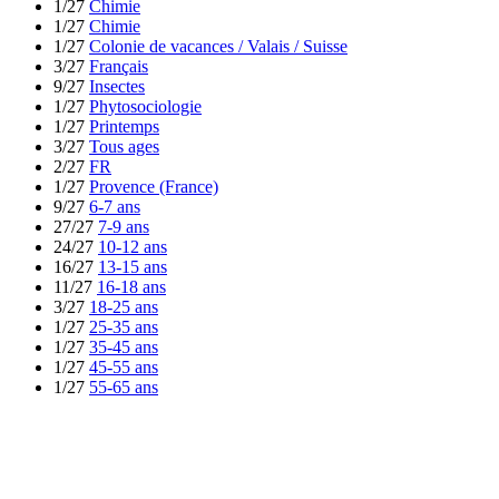
1/27
Chimie
1/27
Chimie
1/27
Colonie de vacances / Valais / Suisse
3/27
Français
9/27
Insectes
1/27
Phytosociologie
1/27
Printemps
3/27
Tous ages
2/27
FR
1/27
Provence (France)
9/27
6-7 ans
27/27
7-9 ans
24/27
10-12 ans
16/27
13-15 ans
11/27
16-18 ans
3/27
18-25 ans
1/27
25-35 ans
1/27
35-45 ans
1/27
45-55 ans
1/27
55-65 ans