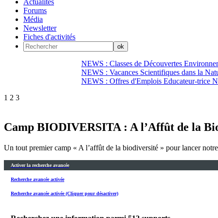
Actualités
Forums
Média
Newsletter
Fiches d'activités
NEWS : Classes de Découvertes Environnem
NEWS : Vacances Scientifiques dans la Natu
NEWS : Offres d'Emplois Educateur-trice N
1
2
3
Camp BIODIVERSITA : A l’Affût de la Biodi
Un tout premier camp « A l’affût de la biodiversité » pour lancer notr
Activer la recherche avancée
Recherche avancée activée
Recherche avancée activée (Cliquer pour désactiver)