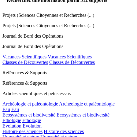
Recherchez une information parmi
512
supports
Projets (Sciences Citoyennes et Recherches (...)
Projets (Sciences Citoyennes et Recherches (...)
Journal de Bord des Opérations
Journal de Bord des Opérations
Vacances Scientifiques
Vacances Scientifiques
Classes de Découvertes
Classes de Découvertes
Références & Supports
Références & Supports
Articles scientifiques et petits essais
Archéologie et paléontologie
Archéologie et paléontologie
Eau
Eau
Ecosystèmes et biodiversité
Ecosystèmes et biodiversité
Ethologie
Ethologie
Evolution
Evolution
Histoire des sciences
Histoire des sciences
Humanité et nature
Humanité et nature