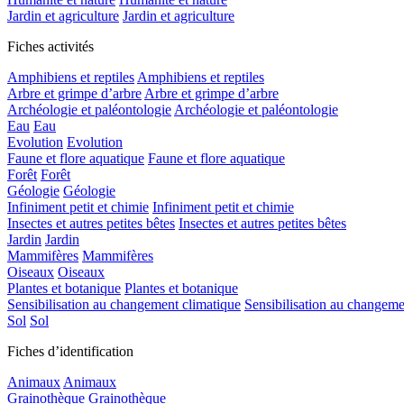
Jardin et agriculture
Jardin et agriculture
Fiches activités
Amphibiens et reptiles
Amphibiens et reptiles
Arbre et grimpe d’arbre
Arbre et grimpe d’arbre
Archéologie et paléontologie
Archéologie et paléontologie
Eau
Eau
Evolution
Evolution
Faune et flore aquatique
Faune et flore aquatique
Forêt
Forêt
Géologie
Géologie
Infiniment petit et chimie
Infiniment petit et chimie
Insectes et autres petites bêtes
Insectes et autres petites bêtes
Jardin
Jardin
Mammifères
Mammifères
Oiseaux
Oiseaux
Plantes et botanique
Plantes et botanique
Sensibilisation au changement climatique
Sensibilisation au changeme
Sol
Sol
Fiches d’identification
Animaux
Animaux
Grainothèque
Grainothèque