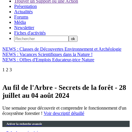
Trouver un Support ou une Action
Présentation
Actualités
Forums
Média
Newsletter
Fiches d'activités
NEWS : Classes de Découvertes Environnement et Archéologie
NEWS : Vacances Scientifiques dans la Nature !
NEWS : Offres d'Emplois Educateur-trice Nature
1
2
3
Au fil de l'Arbre - Secrets de la forêt - 28
juillet au 04 août 2024
Une semaine pour découvrir et comprendre le fonctionnement d'un
écosystème forestier !
Voir descriptif détaillé
Activer la recherche avancée