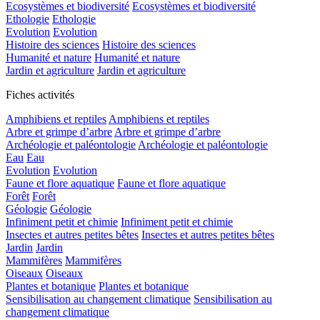
Ecosystèmes et biodiversité
Ecosystèmes et biodiversité
Ethologie
Ethologie
Evolution
Evolution
Histoire des sciences
Histoire des sciences
Humanité et nature
Humanité et nature
Jardin et agriculture
Jardin et agriculture
Fiches activités
Amphibiens et reptiles
Amphibiens et reptiles
Arbre et grimpe d’arbre
Arbre et grimpe d’arbre
Archéologie et paléontologie
Archéologie et paléontologie
Eau
Eau
Evolution
Evolution
Faune et flore aquatique
Faune et flore aquatique
Forêt
Forêt
Géologie
Géologie
Infiniment petit et chimie
Infiniment petit et chimie
Insectes et autres petites bêtes
Insectes et autres petites bêtes
Jardin
Jardin
Mammifères
Mammifères
Oiseaux
Oiseaux
Plantes et botanique
Plantes et botanique
Sensibilisation au changement climatique
Sensibilisation au
changement climatique