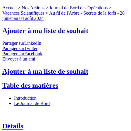
Accueil
>
Nos Actions
>
Journal de Bord des Opérations
>
Vacances Scientifiques
>
Au fil de l'Arbre - Secrets de la forêt - 28
juillet au 04 août 2024
Ajouter à ma liste de souhait
Partager surLinkedIn
Partager surTwitter
Partager surFacebook
Envoyer à un ami
Ajouter à ma liste de souhait
Table des matières
Introduction
Le Journal de Bord
Détails