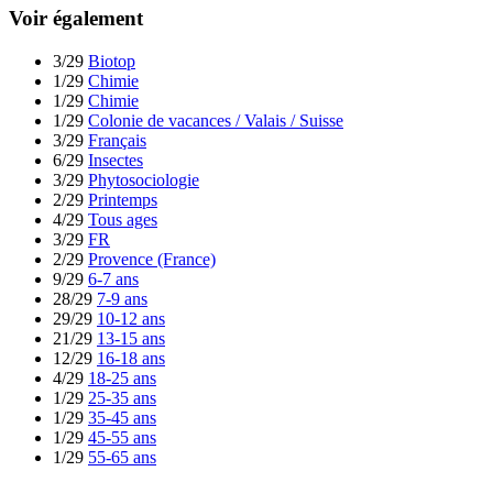
Voir également
3/29
Biotop
1/29
Chimie
1/29
Chimie
1/29
Colonie de vacances / Valais / Suisse
3/29
Français
6/29
Insectes
3/29
Phytosociologie
2/29
Printemps
4/29
Tous ages
3/29
FR
2/29
Provence (France)
9/29
6-7 ans
28/29
7-9 ans
29/29
10-12 ans
21/29
13-15 ans
12/29
16-18 ans
4/29
18-25 ans
1/29
25-35 ans
1/29
35-45 ans
1/29
45-55 ans
1/29
55-65 ans