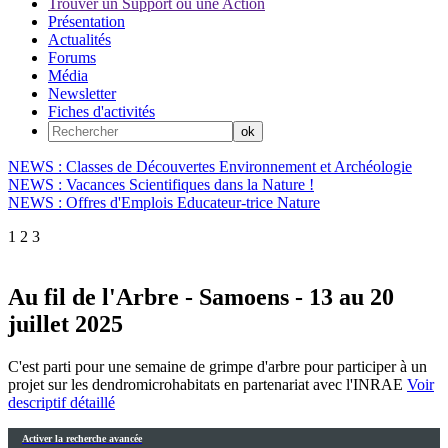
Trouver un Support ou une Action
Présentation
Actualités
Forums
Média
Newsletter
Fiches d'activités
NEWS : Classes de Découvertes Environnement et Archéologie
NEWS : Vacances Scientifiques dans la Nature !
NEWS : Offres d'Emplois Educateur-trice Nature
1
2
3
Au fil de l'Arbre - Samoens - 13 au 20
juillet 2025
C'est parti pour une semaine de grimpe d'arbre pour participer à un
projet sur les dendromicrohabitats en partenariat avec l'INRAE
Voir
descriptif détaillé
Activer la recherche avancée