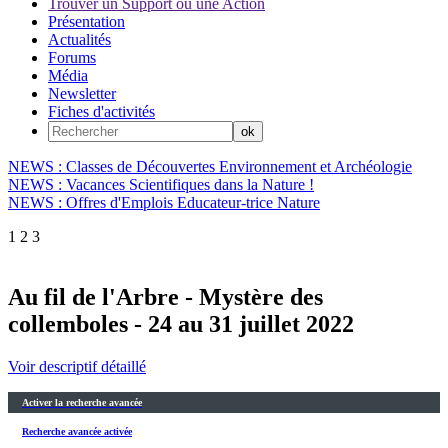
Trouver un Support ou une Action
Présentation
Actualités
Forums
Média
Newsletter
Fiches d'activités
NEWS : Classes de Découvertes Environnement et Archéologie
NEWS : Vacances Scientifiques dans la Nature !
NEWS : Offres d'Emplois Educateur-trice Nature
1
2
3
Au fil de l'Arbre - Mystère des
collemboles - 24 au 31 juillet 2022
Voir descriptif détaillé
Activer la recherche avancée
Recherche avancée activée