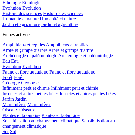
Ethologie
Ethologie
Evolution
Evolution
Histoire des sciences
Histoire des sciences
Humanité et nature
Humanité et nature
Jardin et agriculture
Jardin et agriculture
Fiches activités
Amphibiens et reptiles
Amphibiens et reptiles
Arbre et grimpe d’arbre
Arbre et grimpe d’arbre
Archéologie et paléontologie
Archéologie et paléontologie
Eau
Eau
Evolution
Evolution
Faune et flore aquatique
Faune et flore aquatique
Forêt
Forêt
Géologie
Géologie
Infiniment petit et chimie
Infiniment petit et chimie
Insectes et autres petites bêtes
Insectes et autres petites bêtes
Jardin
Jardin
Mammifères
Mammifères
Oiseaux
Oiseaux
Plantes et botanique
Plantes et botanique
Sensibilisation au changement climatique
Sensibilisation au
changement climatique
Sol
Sol