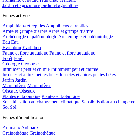
Jardin et agriculture
Jardin et agriculture
Fiches activités
Amphibiens et reptiles
Amphibiens et reptiles
Arbre et grimpe d’arbre
Arbre et grimpe d’arbre
Archéologie et paléontologie
Archéologie et paléontologie
Eau
Eau
Evolution
Evolution
Faune et flore aquatique
Faune et flore aquatique
Forêt
Forêt
Géologie
Géologie
Infiniment petit et chimie
Infiniment petit et chimie
Insectes et autres petites bêtes
Insectes et autres petites bêtes
Jardin
Jardin
Mammifères
Mammifères
Oiseaux
Oiseaux
Plantes et botanique
Plantes et botanique
Sensibilisation au changement climatique
Sensibilisation au changeme
Sol
Sol
Fiches d’identification
Animaux
Animaux
Grainothèque
Grainothèque