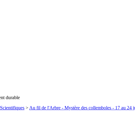
ent durable
Scientifiques
>
Au fil de l'Arbre - Mystère des collemboles - 17 au 24 j