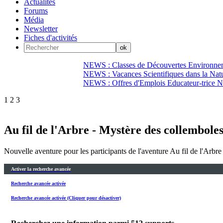
Actualités
Forums
Média
Newsletter
Fiches d'activités
NEWS : Classes de Découvertes Environnem
NEWS : Vacances Scientifiques dans la Natu
NEWS : Offres d'Emplois Educateur-trice N
1
2
3
Au fil de l'Arbre - Mystère des collemboles 
Nouvelle aventure pour les participants de l'aventure Au fil de l'Arbre
Activer la recherche avancée
Recherche avancée activée
Recherche avancée activée (Cliquer pour désactiver)