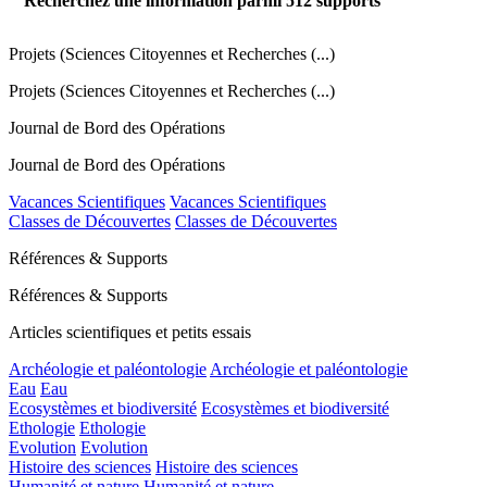
Recherchez une information parmi
512
supports
Projets (Sciences Citoyennes et Recherches (...)
Projets (Sciences Citoyennes et Recherches (...)
Journal de Bord des Opérations
Journal de Bord des Opérations
Vacances Scientifiques
Vacances Scientifiques
Classes de Découvertes
Classes de Découvertes
Références & Supports
Références & Supports
Articles scientifiques et petits essais
Archéologie et paléontologie
Archéologie et paléontologie
Eau
Eau
Ecosystèmes et biodiversité
Ecosystèmes et biodiversité
Ethologie
Ethologie
Evolution
Evolution
Histoire des sciences
Histoire des sciences
Humanité et nature
Humanité et nature