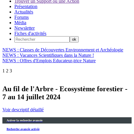
Trouver un Support ou une Action
Présentation
Actualités
Forums
Média
Newsletter
Fiches d'activités
NEWS : Classes de Découvertes Environnement et Archéologie
NEWS : Vacances Scientifiques dans la Nature !
NEWS : Offres d'Emplois Educateur-trice Nature
1
2
3
Au fil de l'Arbre - Ecosystème forestier -
7 au 14 juillet 2024
Voir descriptif détaillé
Activer la recherche avancée
Recherche avancée activée