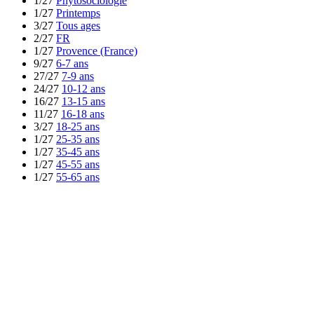
1/27
Phytosociologie
1/27
Printemps
3/27
Tous ages
2/27
FR
1/27
Provence (France)
9/27
6-7 ans
27/27
7-9 ans
24/27
10-12 ans
16/27
13-15 ans
11/27
16-18 ans
3/27
18-25 ans
1/27
25-35 ans
1/27
35-45 ans
1/27
45-55 ans
1/27
55-65 ans