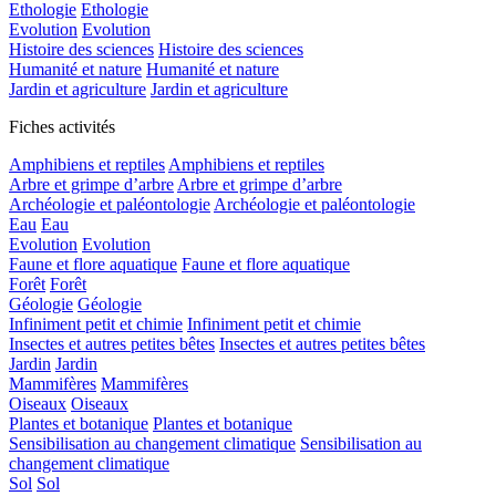
Ethologie
Ethologie
Evolution
Evolution
Histoire des sciences
Histoire des sciences
Humanité et nature
Humanité et nature
Jardin et agriculture
Jardin et agriculture
Fiches activités
Amphibiens et reptiles
Amphibiens et reptiles
Arbre et grimpe d’arbre
Arbre et grimpe d’arbre
Archéologie et paléontologie
Archéologie et paléontologie
Eau
Eau
Evolution
Evolution
Faune et flore aquatique
Faune et flore aquatique
Forêt
Forêt
Géologie
Géologie
Infiniment petit et chimie
Infiniment petit et chimie
Insectes et autres petites bêtes
Insectes et autres petites bêtes
Jardin
Jardin
Mammifères
Mammifères
Oiseaux
Oiseaux
Plantes et botanique
Plantes et botanique
Sensibilisation au changement climatique
Sensibilisation au
changement climatique
Sol
Sol