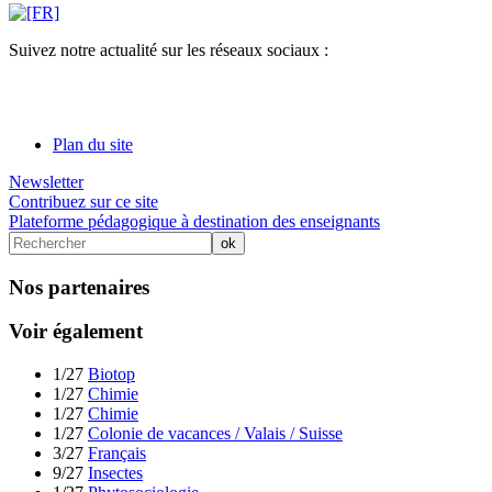
Suivez notre actualité sur les réseaux sociaux :
Plan du site
Newsletter
Contribuez sur ce site
Plateforme pédagogique à destination des enseignants
Nos partenaires
Voir également
1/27
Biotop
1/27
Chimie
1/27
Chimie
1/27
Colonie de vacances / Valais / Suisse
3/27
Français
9/27
Insectes