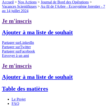
Accueil
>
Nos Actions
>
Journal de Bord des Opérations
>
Vacances Scientifiques
>
Au fil de l'Arbre - Ecosystème forestier - 7
au 14 juillet 2024
Je m'inscris
Ajouter à ma liste de souhait
Partager surLinkedIn
Partager surTwitter
Partager surFacebook
Envoyer à un ami
Je m'inscris
Ajouter à ma liste de souhait
Table des matières
Le Projet
FAQ