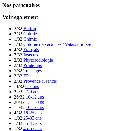
Nos partenaires
Voir également
2/32
Biotop
2/32
Chimie
1/32
Chimie
1/32
Colonie de vacances / Valais / Suisse
4/32
Français
7/32
Insectes
2/32
Phytosociologie
2/32
Printemps
5/32
Tous ages
3/32
FR
2/32
Provence (France)
11/32
6-7 ans
32/32
7-9 ans
26/32
10-12 ans
20/32
13-15 ans
15/32
16-18 ans
4/32
18-25 ans
1/32
25-35 ans
1/32
35-45 ans
1/32
45-55 ans