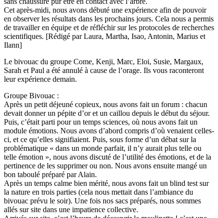
sans chaussure pur être en contact avec l’arbre.
Cet après-midi, nous avons débuté une expérience afin de pouvoir
en observer les résultats dans les prochains jours. Cela nous a permis
de travailler en équipe et de réfléchir sur les protocoles de recherches
scientifiques. [Rédigé par Laura, Martha, Isao, Antonin, Marius et
Ilann]
Le bivouac du groupe Come, Kenji, Marc, Eloi, Susie, Margaux,
Sarah et Paul a été annulé à cause de l’orage. Ils vous raconteront
leur expérience demain.
Groupe Bivouac :
Après un petit déjeuné copieux, nous avons fait un forum : chacun
devait donner un pépite d’or et un caillou depuis le début du séjour.
Puis, c’était parti pour un temps sciences, où nous avons fait un
module émotions. Nous avons d’abord compris d’où venaient celles-
ci, et ce qu’elles signifiaient. Puis, sous forme d’un débat sur la
problématique « dans un monde parfait, il n’y aurait plus telle ou
telle émotion », nous avons discuté de l’utilité des émotions, et de la
pertinence de les supprimer ou non. Nous avons ensuite mangé un
bon taboulé préparé par Alain.
Après un temps calme bien mérité, nous avons fait un blind test sur
la nature en trois parties (cela nous mettait dans l’ambiance du
bivouac prévu le soir). Une fois nos sacs préparés, nous sommes
allés sur site dans une impatience collective.