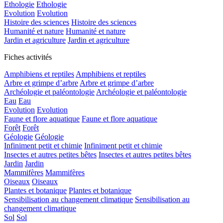
Ethologie
Ethologie
Evolution
Evolution
Histoire des sciences
Histoire des sciences
Humanité et nature
Humanité et nature
Jardin et agriculture
Jardin et agriculture
Fiches activités
Amphibiens et reptiles
Amphibiens et reptiles
Arbre et grimpe d’arbre
Arbre et grimpe d’arbre
Archéologie et paléontologie
Archéologie et paléontologie
Eau
Eau
Evolution
Evolution
Faune et flore aquatique
Faune et flore aquatique
Forêt
Forêt
Géologie
Géologie
Infiniment petit et chimie
Infiniment petit et chimie
Insectes et autres petites bêtes
Insectes et autres petites bêtes
Jardin
Jardin
Mammifères
Mammifères
Oiseaux
Oiseaux
Plantes et botanique
Plantes et botanique
Sensibilisation au changement climatique
Sensibilisation au
changement climatique
Sol
Sol