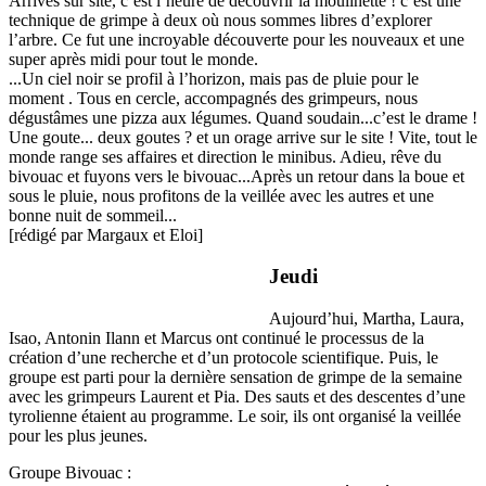
Arrivés sur site, c’est l’heure de découvrir la moulinette ! c’est une
technique de grimpe à deux où nous sommes libres d’explorer
l’arbre. Ce fut une incroyable découverte pour les nouveaux et une
super après midi pour tout le monde.
...Un ciel noir se profil à l’horizon, mais pas de pluie pour le
moment . Tous en cercle, accompagnés des grimpeurs, nous
dégustâmes une pizza aux légumes. Quand soudain...c’est le drame !
Une goute... deux goutes ? et un orage arrive sur le site ! Vite, tout le
monde range ses affaires et direction le minibus. Adieu, rêve du
bivouac et fuyons vers le bivouac...Après un retour dans la boue et
sous le pluie, nous profitons de la veillée avec les autres et une
bonne nuit de sommeil...
[rédigé par Margaux et Eloi]
Jeudi
Aujourd’hui, Martha, Laura,
Isao, Antonin Ilann et Marcus ont continué le processus de la
création d’une recherche et d’un protocole scientifique. Puis, le
groupe est parti pour la dernière sensation de grimpe de la semaine
avec les grimpeurs Laurent et Pia. Des sauts et des descentes d’une
tyrolienne étaient au programme. Le soir, ils ont organisé la veillée
pour les plus jeunes.
Groupe Bivouac :