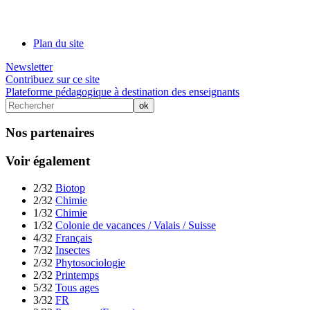
Plan du site
Newsletter
Contribuez sur ce site
Plateforme pédagogique à destination des enseignants
Nos partenaires
Voir également
2/32
Biotop
2/32
Chimie
1/32
Chimie
1/32
Colonie de vacances / Valais / Suisse
4/32
Français
7/32
Insectes
2/32
Phytosociologie
2/32
Printemps
5/32
Tous ages
3/32
FR