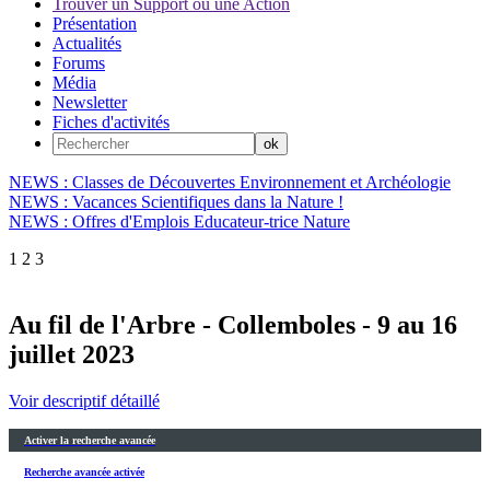
Trouver un Support ou une Action
Présentation
Actualités
Forums
Média
Newsletter
Fiches d'activités
NEWS : Classes de Découvertes Environnement et Archéologie
NEWS : Vacances Scientifiques dans la Nature !
NEWS : Offres d'Emplois Educateur-trice Nature
1
2
3
Au fil de l'Arbre - Collemboles - 9 au 16
juillet 2023
Voir descriptif détaillé
Activer la recherche avancée
Recherche avancée activée