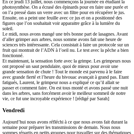
En ce jeudi 13 juillet, nous commençons la journée en étudiant la
photosynthèse. On a écrasé des épinards pour en faire une purée et
on l’a pressé dans un verre avec un filtre pour en récupérer le jus.
Ensuite, on a peint une feuille avec ce jus et on a positionné des
figures que l’on souhaitait voir apparaitre grâce à la lumière du
soleil.
Le midi, nous avons mangé une très bonne part de lasagnes. Avant
d’aller grimper aux arbres, nous somme avons fait une heure de
sciences très intéressante. Cela consistait à faire un protocole sur un
fruit qui montrait de l’ADN à l’oeil nu. Le test avec la pèche a bien
fonctionné.
Et maintenant, la sensation forte avec la grimpe. Les grimpeurs nous
ont proposé un saut pendulaire, quoi de mieux pour avoir une
grande sensation de chute ! Tout le monde est parvenu à le faire
avec grande fierté et l’heure du bivouac avançait à grand pas. Etant
fatigués, Laurent, le grimpeur nous a expliqué ce qu’il allait se
passer et comment faire. On est tous monté et avons passé une nuit
dans les arbres, sans forcément avoir le meilleur sommeil de notre
vie, ce fut une incroyable expérience ! [rédigé par Sarah]
Vendredi
Aujourd’hui nous avons réfléchi à ce que nous avons fait durant la
semaine pour préparer les transmissions de demain. Nous nous
sommes répartis en petits groupes pour travailler sur des thématiques