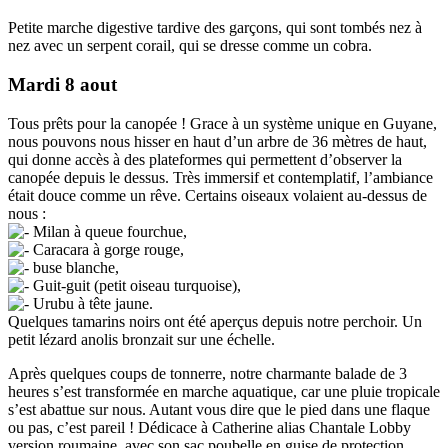
Petite marche digestive tardive des garçons, qui sont tombés nez à
nez avec un serpent corail, qui se dresse comme un cobra.
Mardi 8 aout
Tous prêts pour la canopée ! Grace à un système unique en Guyane,
nous pouvons nous hisser en haut d’un arbre de 36 mètres de haut,
qui donne accès à des plateformes qui permettent d’observer la
canopée depuis le dessus. Très immersif et contemplatif, l’ambiance
était douce comme un rêve. Certains oiseaux volaient au-dessus de
nous :
Milan à queue fourchue,
Caracara à gorge rouge,
buse blanche,
Guit-guit (petit oiseau turquoise),
Urubu à tête jaune.
Quelques tamarins noirs ont été aperçus depuis notre perchoir. Un
petit lézard anolis bronzait sur une échelle.
Après quelques coups de tonnerre, notre charmante balade de 3
heures s’est transformée en marche aquatique, car une pluie tropicale
s’est abattue sur nous. Autant vous dire que le pied dans une flaque
ou pas, c’est pareil ! Dédicace à Catherine alias Chantale Lobby
version roumaine, avec son sac poubelle en guise de protection.