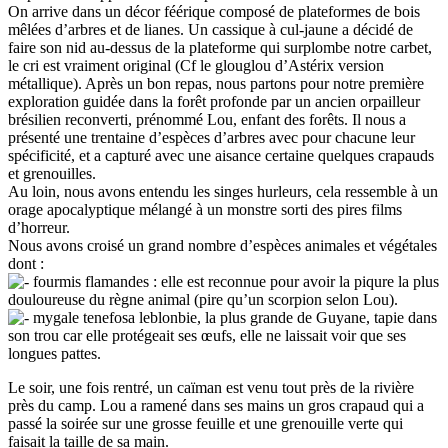
On arrive dans un décor féérique composé de plateformes de bois
mêlées d’arbres et de lianes. Un cassique à cul-jaune a décidé de
faire son nid au-dessus de la plateforme qui surplombe notre carbet,
le cri est vraiment original (Cf le glouglou d’Astérix version
métallique). Après un bon repas, nous partons pour notre première
exploration guidée dans la forêt profonde par un ancien orpailleur
brésilien reconverti, prénommé Lou, enfant des forêts. Il nous a
présenté une trentaine d’espèces d’arbres avec pour chacune leur
spécificité, et a capturé avec une aisance certaine quelques crapauds
et grenouilles.
Au loin, nous avons entendu les singes hurleurs, cela ressemble à un
orage apocalyptique mélangé à un monstre sorti des pires films
d’horreur.
Nous avons croisé un grand nombre d’espèces animales et végétales
dont :
fourmis flamandes : elle est reconnue pour avoir la piqure la plus
douloureuse du règne animal (pire qu’un scorpion selon Lou).
mygale tenefosa leblonbie, la plus grande de Guyane, tapie dans
son trou car elle protégeait ses œufs, elle ne laissait voir que ses
longues pattes.
Le soir, une fois rentré, un caïman est venu tout près de la rivière
près du camp. Lou a ramené dans ses mains un gros crapaud qui a
passé la soirée sur une grosse feuille et une grenouille verte qui
faisait la taille de sa main.