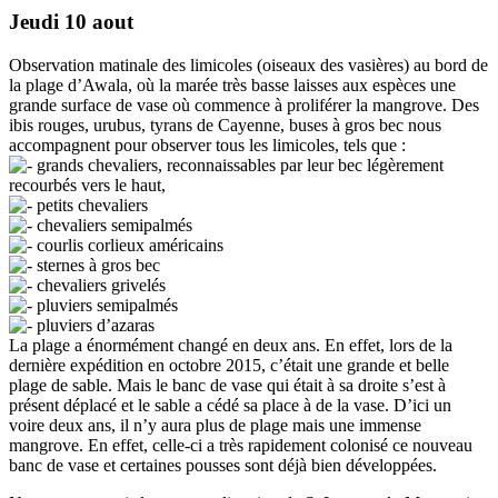
Jeudi 10 aout
Observation matinale des limicoles (oiseaux des vasières) au bord de
la plage d’Awala, où la marée très basse laisses aux espèces une
grande surface de vase où commence à proliférer la mangrove. Des
ibis rouges, urubus, tyrans de Cayenne, buses à gros bec nous
accompagnent pour observer tous les limicoles, tels que :
grands chevaliers, reconnaissables par leur bec légèrement
recourbés vers le haut,
petits chevaliers
chevaliers semipalmés
courlis corlieux américains
sternes à gros bec
chevaliers grivelés
pluviers semipalmés
pluviers d’azaras
La plage a énormément changé en deux ans. En effet, lors de la
dernière expédition en octobre 2015, c’était une grande et belle
plage de sable. Mais le banc de vase qui était à sa droite s’est à
présent déplacé et le sable a cédé sa place à de la vase. D’ici un
voire deux ans, il n’y aura plus de plage mais une immense
mangrove. En effet, celle-ci a très rapidement colonisé ce nouveau
banc de vase et certaines pousses sont déjà bien développées.