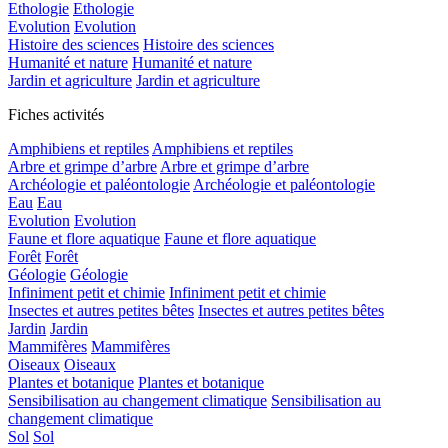
Ethologie
Ethologie
Evolution
Evolution
Histoire des sciences
Histoire des sciences
Humanité et nature
Humanité et nature
Jardin et agriculture
Jardin et agriculture
Fiches activités
Amphibiens et reptiles
Amphibiens et reptiles
Arbre et grimpe d’arbre
Arbre et grimpe d’arbre
Archéologie et paléontologie
Archéologie et paléontologie
Eau
Eau
Evolution
Evolution
Faune et flore aquatique
Faune et flore aquatique
Forêt
Forêt
Géologie
Géologie
Infiniment petit et chimie
Infiniment petit et chimie
Insectes et autres petites bêtes
Insectes et autres petites bêtes
Jardin
Jardin
Mammifères
Mammifères
Oiseaux
Oiseaux
Plantes et botanique
Plantes et botanique
Sensibilisation au changement climatique
Sensibilisation au
changement climatique
Sol
Sol