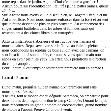
notre repas dans le jardin. Aujourd’hui c’était une à gros bec !
Aucun doute sur l’identification : œil très jaune, pattes jaunes, queue
zébrée...
Sur la route nous avons vu un oiseau bleu, le Tangara Eveque et un
Ani à bec lisse. Nous nous sommes enfoncés dans la forêt et on sent
que la faune devient de plus en plus bruyante. Au campement des
singes saïmiri batifolent dans les arbres et font des sauts qui
ressemblent à des chutes libres bien rattrapées.
Activité installation (laborieuse et instructive) des hamacs et
moustiquaires. Repas avec vue sur le fleuve au clair de pleine lune,
nous confondons les rondins de bois au loin avec des caïmans, on
sent l’excitation à son comble, car nous savons que demain nous
allons en avoir plein les yeux. En effet, nous prendrons la direction
du camp canopée.
Pour l’heure, il est temps de tester notre première nuit en hamac !
Lundi 7 août
Lundi matin, première nuit en hamac dixit première nuit sans
moustiques, l’extase !
9 heures, tout le monde est au dégrade Saramaca, on embarque pour
deux heures de pirogue direction le camp Canopée. Durant le trajet,
nous rencontrons un grand nombre de crocosouches, grand nombre
de photos à l’appui. Preuve Cf photo à venir.