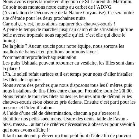
Nous avons repris la route en direction de St Laurent du Marronni.
Ce soir nous montons notre camp au carbet de l’ADNG
(Association de Découverte de la Nature Guyanaise). Ce sera notre
site d’étude pour les deux prochaines nuits.
Car oui ça y est, nous allons capturer des chauves-souris !
A peine le temps de marcher jusqu’au camp et de s’installer qu’une
belle averse tropicale nous rappelle qu’ici, c’est elle qui dicte le
timing !
De la pluie ? Aucun soucis pour notre équipe, nous sortons les
maillots de bains et en profitons pour nous laver !
#commenttirerprofitdechaquesituation
Les pubs Ushuaia peuvent retourner au vestiaire, les filles sont dans
la place !
17h, le soleil refait surface et il est temps pour nous d’aller installer
les filets de capture.
Nous avons des perches que nous disposons tous les 8 mètres puis
nous installons de fins filets entre chaque. Première tournée 20h00.
Nous ferons le tour des filets toutes les heures afin de démailler les
chauves-souris et/ou oiseaux pris dedans. Ensuite c’est parti pour les
mesures et l’identification.
A l’aide d’une clé de détermination, chacun a pu s’exercer à
identifier nos petits spécimens. Usure des dents, taille de l’avant-
bras, masse.... autant de critères nécessaires à observer pour savoir à
qui nous avons affaire !
Il faut maintenant prélever un tout petit bout d’aile afin de pouvoir