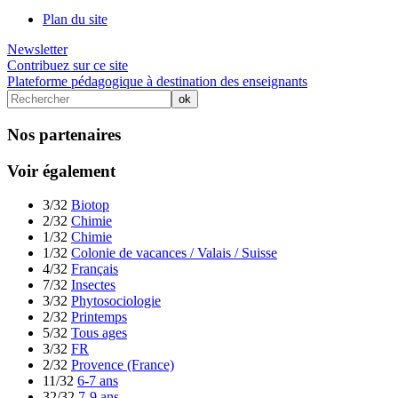
Plan du site
Newsletter
Contribuez sur ce site
Plateforme pédagogique à destination des enseignants
Nos partenaires
Voir également
3/32
Biotop
2/32
Chimie
1/32
Chimie
1/32
Colonie de vacances / Valais / Suisse
4/32
Français
7/32
Insectes
3/32
Phytosociologie
2/32
Printemps
5/32
Tous ages
3/32
FR
2/32
Provence (France)
11/32
6-7 ans
32/32
7-9 ans