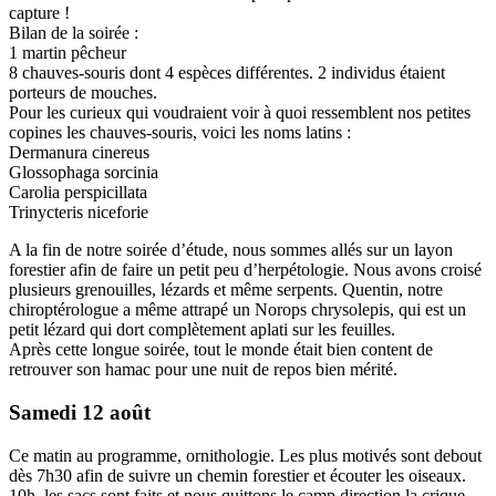
capture !
Bilan de la soirée :
1 martin pêcheur
8 chauves-souris dont 4 espèces différentes. 2 individus étaient
porteurs de mouches.
Pour les curieux qui voudraient voir à quoi ressemblent nos petites
copines les chauves-souris, voici les noms latins :
Dermanura cinereus
Glossophaga sorcinia
Carolia perspicillata
Trinycteris niceforie
A la fin de notre soirée d’étude, nous sommes allés sur un layon
forestier afin de faire un petit peu d’herpétologie. Nous avons croisé
plusieurs grenouilles, lézards et même serpents. Quentin, notre
chiroptérologue a même attrapé un Norops chrysolepis, qui est un
petit lézard qui dort complètement aplati sur les feuilles.
Après cette longue soirée, tout le monde était bien content de
retrouver son hamac pour une nuit de repos bien mérité.
Samedi 12 août
Ce matin au programme, ornithologie. Les plus motivés sont debout
dès 7h30 afin de suivre un chemin forestier et écouter les oiseaux.
10h, les sacs sont faits et nous quittons le camp direction la crique