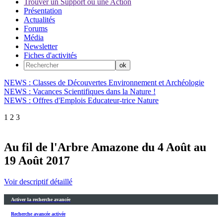
Trouver un Support ou une Action
Présentation
Actualités
Forums
Média
Newsletter
Fiches d'activités
NEWS : Classes de Découvertes Environnement et Archéologie
NEWS : Vacances Scientifiques dans la Nature !
NEWS : Offres d'Emplois Educateur-trice Nature
1
2
3
Au fil de l'Arbre Amazone du 4 Août au
19 Août 2017
Voir descriptif détaillé
Activer la recherche avancée
Recherche avancée activée