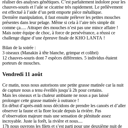
réaliser des analyses génétiques. C’est parfaitement indolore pour les
chauves-souris et l’aile se cicatrise très rapidement. Le prélèvement
est effectué à l’aide d’un petit emporte pièce métallique.
Dernière manipulation, il faut ensuite prélever les petites mouches
présentes dans leur pelage. Même si cela à l’aire très simple dit
comme ça..... Attraper des mouches n’est pas une mince affaire !
Mais notre équipe de choc, à force de persévérance, a réussi ce
challenge digne d’une épreuve finale de KHO LANTA !
Bilan de la soirée :
3 oiseaux (Manakin à tête blanche, grimpar et colibri)
12 chauves-souris dont 7 espèces différentes. 5 individus étaient
porteurs de mouches.
Vendredi 11 août
Ce matin, nous nous autorisons une petite grasse matinée car la nuit
de capture nous a tenu éveillés jusqu’à 2h pour certains.
Mais les oiseaux et la chaleur ambiante ne nous a pas laissé
prolonger cette grasse matinée à outrance !
En début d’après-midi nous décidons de prendre les canoës et d’aller
observer la faune et la flore locale depuis la rivière. Pas
d’observation majeure mais une sensation de plénitude assez
incroyable. Juste la forêt, la rivière et nous....
17h nous ouvrons les filets et s’est parti pour une deuxième nuit de