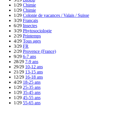
1/29
Chimie
1/29
Chimie
1/29
Colonie de vacances / Valais / Suisse
3/29
Français
6/29
Insectes
3/29
Phytosociologie
2/29
Printemps
4/29
Tous ages
3/29
FR
2/29
Provence (France)
9/29
6-7 ans
28/29
7-9 ans
29/29
10-12 ans
21/29
13-15 ans
12/29
16-18 ans
4/29
18-25 ans
1/29
25-35 ans
1/29
35-45 ans
1/29
45-55 ans
1/29
55-65 ans