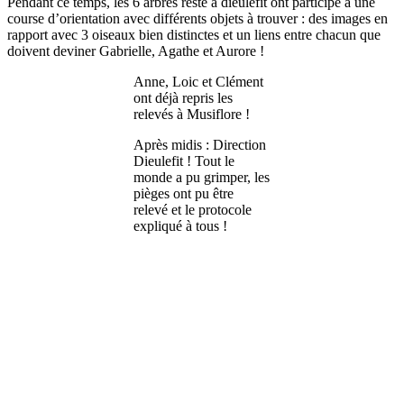
Pendant ce temps, les 6 arbres resté à dieulefit ont participé à une
course d’orientation avec différents objets à trouver : des images en
rapport avec 3 oiseaux bien distinctes et un liens entre chacun que
doivent deviner Gabrielle, Agathe et Aurore !
Anne, Loic et Clément
ont déjà repris les
relevés à Musiflore !
Après midis : Direction
Dieulefit ! Tout le
monde a pu grimper, les
pièges ont pu être
relevé et le protocole
expliqué à tous !