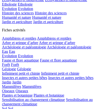
Ethologie
Ethologie
Evolution
Evolution
Histoire des sciences
Histoire des sciences
Humanité et nature
Humanité et nature
Jardin et agriculture
Jardin et agriculture
Fiches activités
Amphibiens et reptiles
Amphibiens et reptiles
Arbre et grimpe d’arbre
Arbre et grimpe d’arbre
Archéologie et paléontologie
Archéologie et paléontologie
Eau
Eau
Evolution
Evolution
Faune et flore aquatique
Faune et flore aquatique
Forêt
Forêt
Géologie
Géologie
Infiniment petit et chimie
Infiniment petit et chimie
Insectes et autres petites bêtes
Insectes et autres petites bêtes
Jardin
Jardin
Mammifères
Mammifères
Oiseaux
Oiseaux
Plantes et botanique
Plantes et botanique
Sensibilisation au changement climatique
Sensibilisation au
changement climatique
Sol
Sol