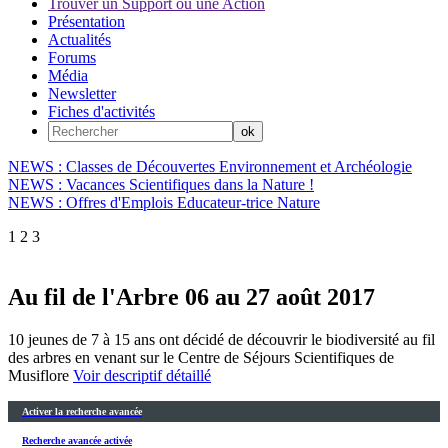
Trouver un Support ou une Action
Présentation
Actualités
Forums
Média
Newsletter
Fiches d'activités
NEWS : Classes de Découvertes Environnement et Archéologie
NEWS : Vacances Scientifiques dans la Nature !
NEWS : Offres d'Emplois Educateur-trice Nature
1
2
3
Au fil de l'Arbre 06 au 27 août 2017
10 jeunes de 7 à 15 ans ont décidé de découvrir le biodiversité au fil
des arbres en venant sur le Centre de Séjours Scientifiques de
Musiflore
Voir descriptif détaillé
Activer la recherche avancée
Recherche avancée activée