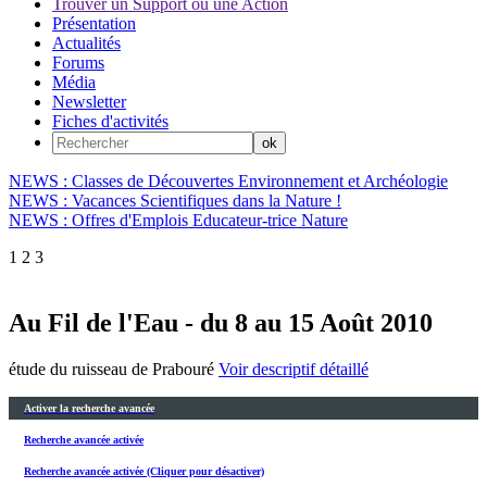
Trouver un Support ou une Action
Présentation
Actualités
Forums
Média
Newsletter
Fiches d'activités
NEWS : Classes de Découvertes Environnement et Archéologie
NEWS : Vacances Scientifiques dans la Nature !
NEWS : Offres d'Emplois Educateur-trice Nature
1
2
3
Au Fil de l'Eau - du 8 au 15 Août 2010
étude du ruisseau de Prabouré
Voir descriptif détaillé
Activer la recherche avancée
Recherche avancée activée
Recherche avancée activée (Cliquer pour désactiver)