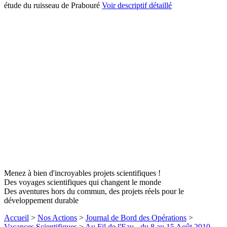
étude du ruisseau de Prabouré
Voir descriptif détaillé
Menez à bien d'incroyables projets scientifiques !
Des voyages scientifiques qui changent le monde
Des aventures hors du commun, des projets réels pour le
développement durable
Accueil
>
Nos Actions
>
Journal de Bord des Opérations
>
Vacances Scientifiques
>
Au Fil de l'Eau - du 8 au 15 Août 2010