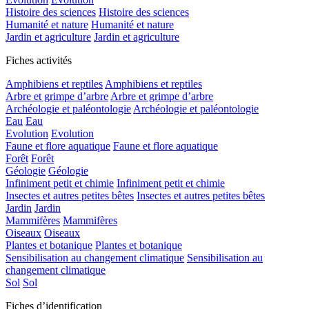
Histoire des sciences
Histoire des sciences
Humanité et nature
Humanité et nature
Jardin et agriculture
Jardin et agriculture
Fiches activités
Amphibiens et reptiles
Amphibiens et reptiles
Arbre et grimpe d’arbre
Arbre et grimpe d’arbre
Archéologie et paléontologie
Archéologie et paléontologie
Eau
Eau
Evolution
Evolution
Faune et flore aquatique
Faune et flore aquatique
Forêt
Forêt
Géologie
Géologie
Infiniment petit et chimie
Infiniment petit et chimie
Insectes et autres petites bêtes
Insectes et autres petites bêtes
Jardin
Jardin
Mammifères
Mammifères
Oiseaux
Oiseaux
Plantes et botanique
Plantes et botanique
Sensibilisation au changement climatique
Sensibilisation au
changement climatique
Sol
Sol
Fiches d’identification