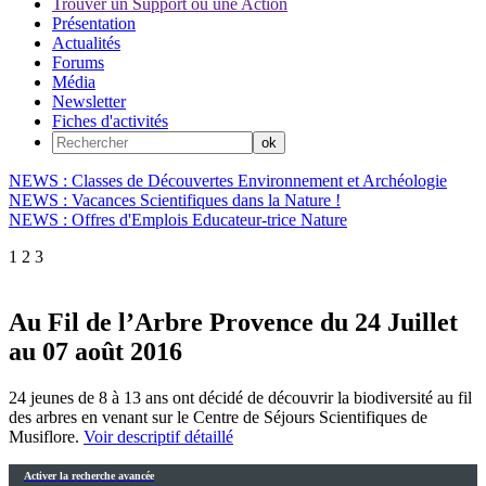
Trouver un Support ou une Action
Présentation
Actualités
Forums
Média
Newsletter
Fiches d'activités
NEWS : Classes de Découvertes Environnement et Archéologie
NEWS : Vacances Scientifiques dans la Nature !
NEWS : Offres d'Emplois Educateur-trice Nature
1
2
3
Au Fil de l’Arbre Provence du 24 Juillet
au 07 août 2016
24 jeunes de 8 à 13 ans ont décidé de découvrir la biodiversité au fil
des arbres en venant sur le Centre de Séjours Scientifiques de
Musiflore.
Voir descriptif détaillé
Activer la recherche avancée