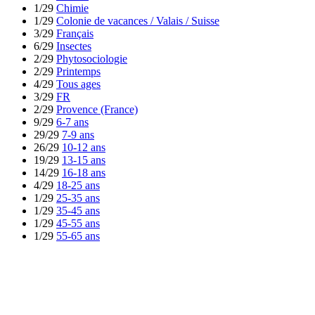
1/29
Chimie
1/29
Colonie de vacances / Valais / Suisse
3/29
Français
6/29
Insectes
2/29
Phytosociologie
2/29
Printemps
4/29
Tous ages
3/29
FR
2/29
Provence (France)
9/29
6-7 ans
29/29
7-9 ans
26/29
10-12 ans
19/29
13-15 ans
14/29
16-18 ans
4/29
18-25 ans
1/29
25-35 ans
1/29
35-45 ans
1/29
45-55 ans
1/29
55-65 ans