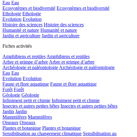
Eau
Eau
Ecosystèmes et biodiversité
Ecosystèmes et biodiversité
Ethologie
Ethologie
Evolution
Evolution
Histoire des sciences
Histoire des sciences
Humanité et nature
Humanité et nature
Jardin et agriculture
Jardin et agriculture
Fiches activités
Amphibiens et reptiles
Amphibiens et reptiles
Arbre et grimpe d’arbre
Arbre et grimpe d’arbre
Archéologie et paléontologie
Archéologie et paléontologie
Eau
Eau
Evolution
Evolution
Faune et flore aquatique
Faune et flore aquatique
Forêt
Forêt
Géologie
Géologie
Infiniment petit et chimie
Infiniment petit et chimie
Insectes et autres petites bêtes
Insectes et autres petites bêtes
Jardin
Jardin
Mammifères
Mammifères
Oiseaux
Oiseaux
Plantes et botanique
Plantes et botanique
Sensibilisation au changement climatique
Sensibilisation au