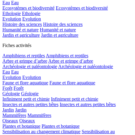
Eau
Eau
Ecosystèmes et biodiversité
Ecosystèmes et biodiversité
Ethologie
Ethologie
Evolution
Evolution
Histoire des sciences
Histoire des sciences
Humanité et nature
Humanité et nature
Jardin et agriculture
Jardin et agriculture
Fiches activités
Amphibiens et reptiles
Amphibiens et reptiles
Arbre et grimpe d’arbre
Arbre et grimpe d’arbre
Archéologie et paléontologie
Archéologie et paléontologie
Eau
Eau
Evolution
Evolution
Faune et flore aquatique
Faune et flore aquatique
Forêt
Forêt
Géologie
Géologie
Infiniment petit et chimie
Infiniment petit et chimie
Insectes et autres petites bêtes
Insectes et autres petites bêtes
Jardin
Jardin
Mammifères
Mammifères
Oiseaux
Oiseaux
Plantes et botanique
Plantes et botanique
Sensibilisation au changement climatique
Sensibilisation au