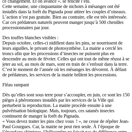
ce changement. Et on avance », se félicite l’élu.
Cette semaine, une cinquantaine de nichoirs à mésanges ont été
installés dans la forêt du Pignada pour attirer les couples d’oiseaux.
L’action n’est pas gratuite. Bien au contraire, elle est très intéressée.
Car ces prédateurs naturels peuvent manger jusqu’à 500 chenilles
processionnaires par jour.
Des touffes blanches visibles :
Depuis octobre, celles-ci nidifient dans les pins, se nourrissent de
leurs aiguilles, le privant de photosynthèse. La mairie a cerclé les
troncs afin que les processions d’insectes ne puissent plus en
descendre au mois de février. Celles qui ont tout de même réussi à se
jeter au sol, au mois de mars, sont en train de s’enfouir dans la terre.
C’est le moment de l’année où les mésanges les dévorent. À défaut
de prédateurs, les services de la mairie brûlent les processions.
Fléau rampant
Dès qu’elles sont sous terre pour s’accoupler, en juin, ce sont les 150
pièges à phéromones installés par les services de la Ville qui
perturbent la reproduction. La mairie procède ensuite à une
pulvérisation biologique. Mais, toujours, ces satanés insectes
continuent de manger la forêt du Pignada.
« Vous devez traiter les pins chez vous ! », ne cesse de répéter Jean-
Paul Gourgues. Car, la mairie ne peut rien seule. À l’époque de
l’épandage chimique, l’hélicoptère ne faisait pas de différence entre