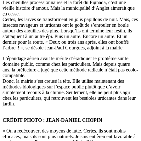
Les chenilles processionnaires et la forêt du Pignada, c’est une
vieille histoire d’amour. Mais la municipalité d’Anglet aimerait que
ça cesse.
Certes, les larves se transforment en jolis papillons de nuit. Mais, ces
insectes ravageurs et urticants ont le goût de s’enrouler en boule
autour des aiguilles des pins. Lorsqu’ils ont terminé leur festin, ils
s’attaquent à un autre épi. Puis un autre. Encore un autre. Et un
dernier pour la route. « Deux ou trois ans après, elles ont bouffé
l’arbre ! », se désole Jean-Paul Gourgues, adjoint à la mairie.
L’épandage aérien avait le mérite d’éradiquer le problème sur le
domaine public, comme chez les particuliers. Mais depuis quatre
ans, la préfecture a jugé que cette méthode radicale n’était pas écolo-
compatible.
Donc, la mairie s’est creusé la tête. Elle utilise maintenant des
méthodes biologiques sur l’espace public plutôt que d’avoir
simplement recours à la chimie. Seulement, elle ne peut plus agir
chez les particuliers, qui retrouvent les bestioles urticantes dans leur
jardin.
CRÉDIT PHOTO : JEAN-DANIEL CHOPIN
« On a redécouvert des moyens de lutte. Certes, ils sont moins
efficaces, mais ils sont plus naturels. Je suis entièrement favorable à