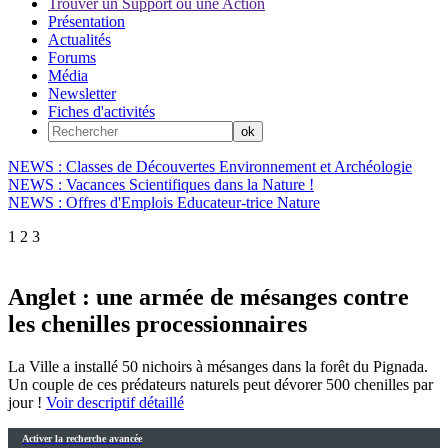
Trouver un Support ou une Action
Présentation
Actualités
Forums
Média
Newsletter
Fiches d'activités
NEWS : Classes de Découvertes Environnement et Archéologie
NEWS : Vacances Scientifiques dans la Nature !
NEWS : Offres d'Emplois Educateur-trice Nature
1
2
3
Anglet : une armée de mésanges contre
les chenilles processionnaires
La Ville a installé 50 nichoirs à mésanges dans la forêt du Pignada.
Un couple de ces prédateurs naturels peut dévorer 500 chenilles par
jour !
Voir descriptif détaillé
Activer la recherche avancée