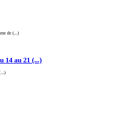
me de (...)
 14 au 21 (...)
...)