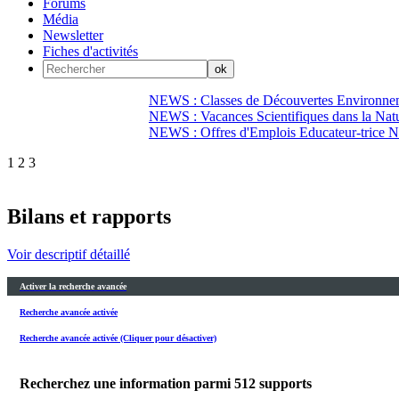
Forums
Média
Newsletter
Fiches d'activités
NEWS : Classes de Découvertes Environnem
NEWS : Vacances Scientifiques dans la Natu
NEWS : Offres d'Emplois Educateur-trice N
1
2
3
Bilans et rapports
Voir descriptif détaillé
Activer la recherche avancée
Recherche avancée activée
Recherche avancée activée (Cliquer pour désactiver)
Recherchez une information parmi
512
supports