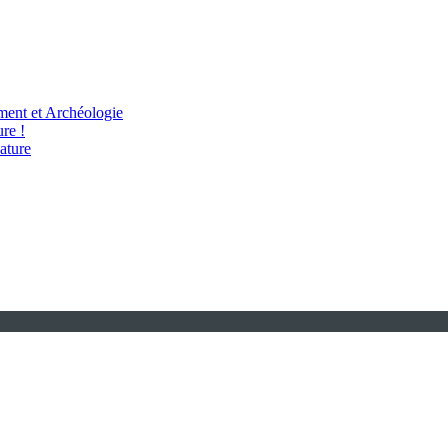
ent et Archéologie
re !
ature