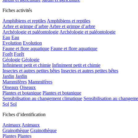
Fiches activités
Amphibiens et reptiles
Amphibiens et reptiles
Arbre et grimpe d’arbre
Arbre et grimpe d’arbre
Archéologie et paléontologie
Archéologie et paléontologie
Eau
Eau
Evolution
Evolution
Faune et flore aquatique
Faune et flore aquatique
Forêt
Forêt
Géologie
Géologie
Infiniment petit et chimie
Infiniment petit et chimie
Insectes et autres petites bêtes
Insectes et autres petites bêtes
Jardin
Jardin
Mammifères
Mammifères
Oiseaux
Oiseaux
Plantes et botanique
Plantes et botanique
Sensibilisation au changement climatique
Sensibilisation au changeme
Sol
Sol
Fiches d’identification
Animaux
Animaux
Grainothèque
Grainothèque
Plantes
Plantes