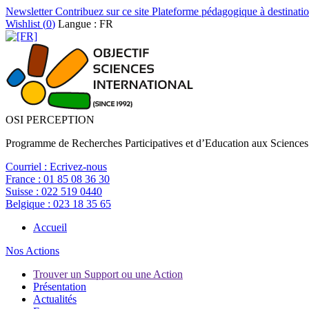
Newsletter
Contribuez sur ce site
Plateforme pédagogique à destinatio
Wishlist (
0
)
Langue : FR
OSI PERCEPTION
Programme de Recherches Participatives et d’Education aux Sciences
Courriel :
Ecrivez-nous
France :
01 85 08 36 30
Suisse :
022 519 0440
Belgique :
023 18 35 65
Accueil
Nos Actions
Trouver un Support ou une Action
Présentation
Actualités