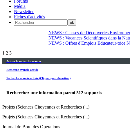
Forums
Média
Newsletter
Fiches d'activités
NEWS : Classes de Découvertes Environnem
NEWS : Vacances Scientifiques dans la Natu
NEWS : Offres d'Emplois Educateur-trice N
1
2
3
Activer la recherche avancée
Recherche avancée activée
Recherche avancée activée (Cliquer pour désactiver)
Recherchez une information parmi
512
supports
Projets (Sciences Citoyennes et Recherches (...)
Projets (Sciences Citoyennes et Recherches (...)
Journal de Bord des Opérations