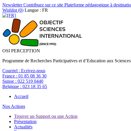
Newsletter
Contribuez sur ce site
Plateforme pédagogique à destinatio
Wishlist (
0
)
Langue : FR
OSI PERCEPTION
Programme de Recherches Participatives et d’Education aux Sciences
Courriel :
Ecrivez-nous
France :
01 85 08 36 30
Suisse :
022 519 0440
Belgique :
023 18 35 65
Accueil
Nos Actions
Trouver un Support ou une Action
Présentation
Actualités