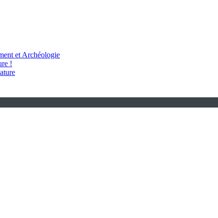
ent et Archéologie
re !
ature