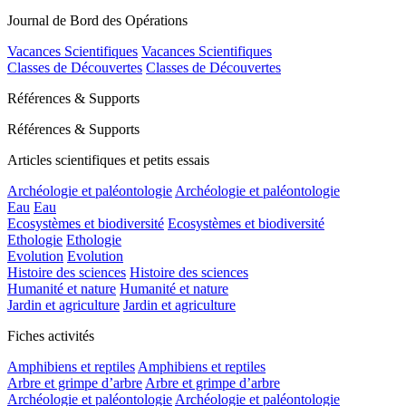
Journal de Bord des Opérations
Vacances Scientifiques
Vacances Scientifiques
Classes de Découvertes
Classes de Découvertes
Références & Supports
Références & Supports
Articles scientifiques et petits essais
Archéologie et paléontologie
Archéologie et paléontologie
Eau
Eau
Ecosystèmes et biodiversité
Ecosystèmes et biodiversité
Ethologie
Ethologie
Evolution
Evolution
Histoire des sciences
Histoire des sciences
Humanité et nature
Humanité et nature
Jardin et agriculture
Jardin et agriculture
Fiches activités
Amphibiens et reptiles
Amphibiens et reptiles
Arbre et grimpe d’arbre
Arbre et grimpe d’arbre
Archéologie et paléontologie
Archéologie et paléontologie