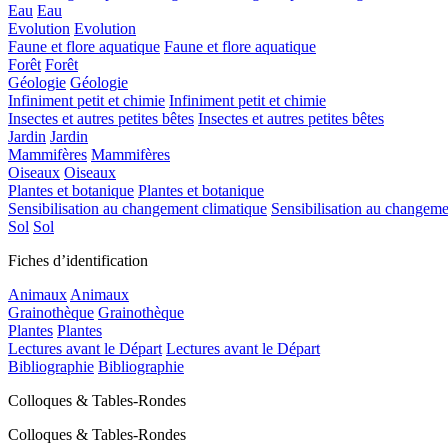
Eau
Eau
Evolution
Evolution
Faune et flore aquatique
Faune et flore aquatique
Forêt
Forêt
Géologie
Géologie
Infiniment petit et chimie
Infiniment petit et chimie
Insectes et autres petites bêtes
Insectes et autres petites bêtes
Jardin
Jardin
Mammifères
Mammifères
Oiseaux
Oiseaux
Plantes et botanique
Plantes et botanique
Sensibilisation au changement climatique
Sensibilisation au changeme
Sol
Sol
Fiches d’identification
Animaux
Animaux
Grainothèque
Grainothèque
Plantes
Plantes
Lectures avant le Départ
Lectures avant le Départ
Bibliographie
Bibliographie
Colloques & Tables-Rondes
Colloques & Tables-Rondes