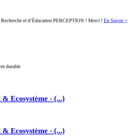
 de Recherche et d’Éducation PERCEPTION ! Merci !
En Savoir +
ent durable
t & Ecosystème - (...)
t & Ecosystème - (...)