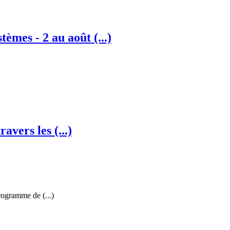
èmes - 2 au août (...)
avers les (...)
rogramme de (...)