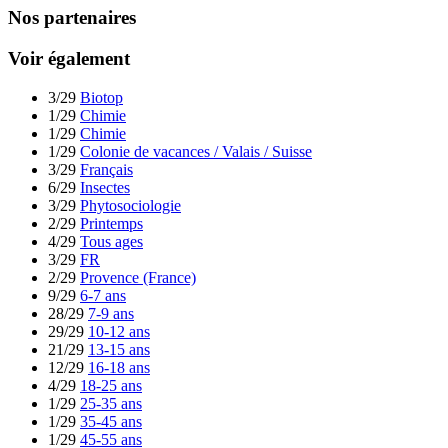
Nos partenaires
Voir également
3/29
Biotop
1/29
Chimie
1/29
Chimie
1/29
Colonie de vacances / Valais / Suisse
3/29
Français
6/29
Insectes
3/29
Phytosociologie
2/29
Printemps
4/29
Tous ages
3/29
FR
2/29
Provence (France)
9/29
6-7 ans
28/29
7-9 ans
29/29
10-12 ans
21/29
13-15 ans
12/29
16-18 ans
4/29
18-25 ans
1/29
25-35 ans
1/29
35-45 ans
1/29
45-55 ans