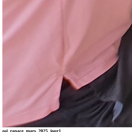
osi_rapace_mars_2025_jour1