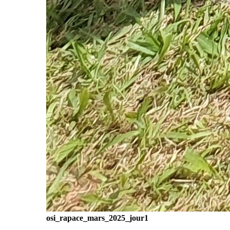
osi_rapace_mars_2025_jour1