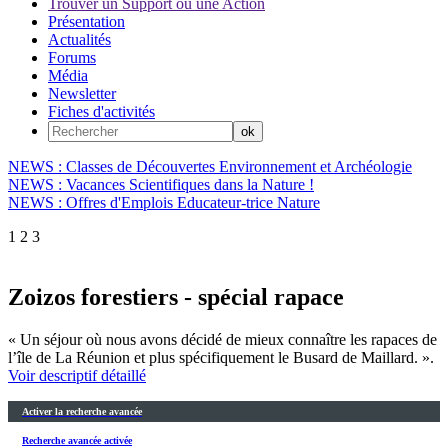
Trouver un Support ou une Action
Présentation
Actualités
Forums
Média
Newsletter
Fiches d'activités
NEWS : Classes de Découvertes Environnement et Archéologie
NEWS : Vacances Scientifiques dans la Nature !
NEWS : Offres d'Emplois Educateur-trice Nature
1
2
3
Zoizos forestiers - spécial rapace
« Un séjour où nous avons décidé de mieux connaître les rapaces de
l’île de La Réunion et plus spécifiquement le Busard de Maillard. ».
Voir descriptif détaillé
Activer la recherche avancée
Recherche avancée activée