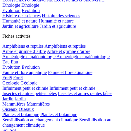
Ethologie
Ethologie
Evolution
Evolution
Histoire des sciences
Histoire des sciences
Humanité et nature
Humanité et nature
Jardin et agriculture
Jardin et agriculture
Fiches activités
Amphibiens et reptiles
Amphibiens et reptiles
Arbre et grimpe d’arbre
Arbre et grimpe d’arbre
Archéologie et paléontologie
Archéologie et paléontologie
Eau
Eau
Evolution
Evolution
Faune et flore aquatique
Faune et flore aquatique
Forêt
Forêt
Géologie
Géologie
Infiniment petit et chimie
Infiniment petit et chimie
Insectes et autres petites bêtes
Insectes et autres petites bêtes
Jardin
Jardin
Mammifères
Mammifères
Oiseaux
Oiseaux
Plantes et botanique
Plantes et botanique
Sensibilisation au changement climatique
Sensibilisation au
changement climatique
Sol
Sol