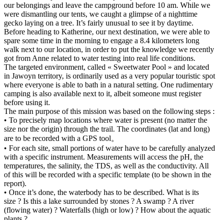
our belongings and leave the campground before 10 am. While we
were dismantling our tents, we caught a glimpse of a nighttime
gecko laying on a tree. It’s fairly unusual to see it by daytime.
Before heading to Katherine, our next destination, we were able to
spare some time in the morning to engage a 8.4 kilometers long
walk next to our location, in order to put the knowledge we recently
got from Anne related to water testing into real life conditions.
The targeted environment, called « Sweetwater Pool » and located
in Jawoyn territory, is ordinarily used as a very popular touristic spot
where everyone is able to bath in a natural setting. One rudimentary
camping is also available next to it, albeit someone must register
before using it.
The main purpose of this mission was based on the following steps :
• To precisely map locations where water is present (no matter the
size nor the origin) through the trail. The coordinates (lat and long)
are to be recorded with a GPS tool。
• For each site, small portions of water have to be carefully analyzed
with a specific instrument. Measurements will access the pH, the
temperatures, the salinity, the TDS, as well as the conductivity. All
of this will be recorded with a specific template (to be shown in the
report).
• Once it’s done, the waterbody has to be described. What is its
size ? Is this a lake surrounded by stones ? A swamp ? A river
(flowing water) ? Waterfalls (high or low) ? How about the aquatic
plants ?