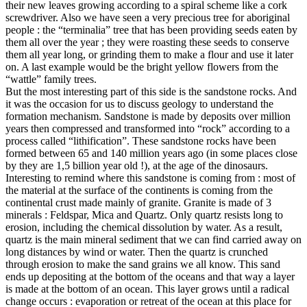
their new leaves growing according to a spiral scheme like a cork
screwdriver. Also we have seen a very precious tree for aboriginal
people : the “terminalia” tree that has been providing seeds eaten by
them all over the year ; they were roasting these seeds to conserve
them all year long, or grinding them to make a flour and use it later
on. A last example would be the bright yellow flowers from the
“wattle” family trees.
But the most interesting part of this side is the sandstone rocks. And
it was the occasion for us to discuss geology to understand the
formation mechanism. Sandstone is made by deposits over million
years then compressed and transformed into “rock” according to a
process called “lithification”. These sandstone rocks have been
formed between 65 and 140 million years ago (in some places close
by they are 1,5 billion year old !), at the age of the dinosaurs.
Interesting to remind where this sandstone is coming from : most of
the material at the surface of the continents is coming from the
continental crust made mainly of granite. Granite is made of 3
minerals : Feldspar, Mica and Quartz. Only quartz resists long to
erosion, including the chemical dissolution by water. As a result,
quartz is the main mineral sediment that we can find carried away on
long distances by wind or water. Then the quartz is crunched
through erosion to make the sand grains we all know. This sand
ends up depositing at the bottom of the oceans and that way a layer
is made at the bottom of an ocean. This layer grows until a radical
change occurs : evaporation or retreat of the ocean at this place for