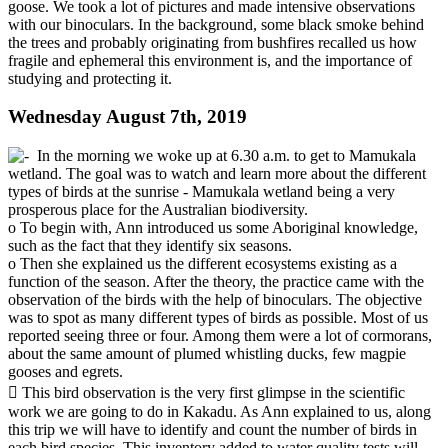
goose. We took a lot of pictures and made intensive observations
with our binoculars. In the background, some black smoke behind
the trees and probably originating from bushfires recalled us how
fragile and ephemeral this environment is, and the importance of
studying and protecting it.
Wednesday August 7th, 2019
In the morning we woke up at 6.30 a.m. to get to Mamukala
wetland. The goal was to watch and learn more about the different
types of birds at the sunrise - Mamukala wetland being a very
prosperous place for the Australian biodiversity.
o To begin with, Ann introduced us some Aboriginal knowledge,
such as the fact that they identify six seasons.
o Then she explained us the different ecosystems existing as a
function of the season. After the theory, the practice came with the
observation of the birds with the help of binoculars. The objective
was to spot as many different types of birds as possible. Most of us
reported seeing three or four. Among them were a lot of cormorans,
about the same amount of plumed whistling ducks, few magpie
gooses and egrets.
 This bird observation is the very first glimpse in the scientific
work we are going to do in Kakadu. As Ann explained to us, along
this trip we will have to identify and count the number of birds in
each bird species. This inventory added to water quality tests will