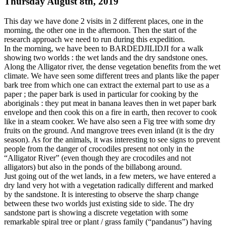
Thursday August 8th, 2019
This day we have done 2 visits in 2 different places, one in the
morning, the other one in the afternoon. Then the start of the
research approach we need to run during this expedition.
In the morning, we have been to BARDEDJILIDJI for a walk
showing two worlds : the wet lands and the dry sandstone ones.
Along the Alligator river, the dense vegetation benefits from the wet
climate. We have seen some different trees and plants like the paper
bark tree from which one can extract the external part to use as a
paper ; the paper bark is used in particular for cooking by the
aboriginals : they put meat in banana leaves then in wet paper bark
envelope and then cook this on a fire in earth, then recover to cook
like in a steam cooker. We have also seen a Fig tree with some dry
fruits on the ground. And mangrove trees even inland (it is the dry
season). As for the animals, it was interesting to see signs to prevent
people from the danger of crocodiles present not only in the
“Alligator River” (even though they are crocodiles and not
alligators) but also in the ponds of the billabong around.
Just going out of the wet lands, in a few meters, we have entered a
dry land very hot with a vegetation radically different and marked
by the sandstone. It is interesting to observe the sharp change
between these two worlds just existing side to side. The dry
sandstone part is showing a discrete vegetation with some
remarkable spiral tree or plant / grass family (“pandanus”) having