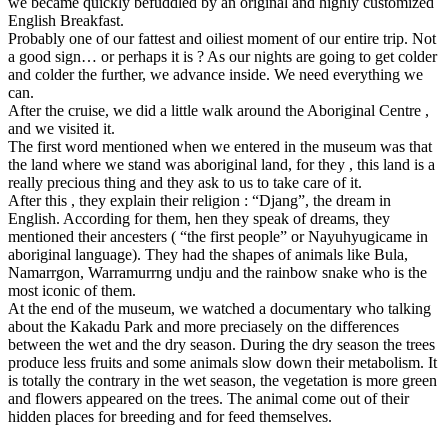
we became quickly befuddled by an original and highly customized
English Breakfast.
Probably one of our fattest and oiliest moment of our entire trip. Not
a good sign… or perhaps it is ? As our nights are going to get colder
and colder the further, we advance inside. We need everything we
can.
After the cruise, we did a little walk around the Aboriginal Centre ,
and we visited it.
The first word mentioned when we entered in the museum was that
the land where we stand was aboriginal land, for they , this land is a
really precious thing and they ask to us to take care of it.
After this , they explain their religion : “Djang”, the dream in
English. According for them, hen they speak of dreams, they
mentioned their ancesters ( “the first people” or Nayuhyugicame in
aboriginal language). They had the shapes of animals like Bula,
Namarrgon, Warramurrng undju and the rainbow snake who is the
most iconic of them.
At the end of the museum, we watched a documentary who talking
about the Kakadu Park and more preciasely on the differences
between the wet and the dry season. During the dry season the trees
produce less fruits and some animals slow down their metabolism. It
is totally the contrary in the wet season, the vegetation is more green
and flowers appeared on the trees. The animal come out of their
hidden places for breeding and for feed themselves.