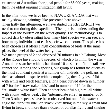
existence of Australian aboriginal people for 65.000 years, making
them the oldest original civilization still living.
In the afternoon, we have been to NAWURLANDJA that was
mainly showing paintings like presented here above.
Then lastly this afternoon, we have started the RESEARCH we
need to run during this expedition. The topic is : understanding the
impact of the tourism on the water quality. The methodology is to
collect data by observating how many bird species we can see, and
how many individuals of each specie we can count. This place has
been chosen as it offers a high concentration of birds at the same
place, the level of the water being low.
We made groups of 2 and observed 20 minutes in a billabong. Most
of the groups have found 8 species, of which 5 living in the water ;
Ann, the researcher with us has found 10 as she can find details we
cannot see. Among the 5 species, our group has found the ducks as
the most abundant specie at a number of hundreds, the pelicans as
the least abundant specie with a couple only, then 2 types of Ibis
with white and black feathers, a long beak curved down in number
of 7 for the “straw-naked ibis” and in number of 15 for the
“Australian white ibis”. Then another beautiful big bird, all white
with a long yellow beak : the “intermediate egret” in number of 6.
Then 3 other species have been observed but out of the water : an
eagle the “fork tail kite” or “black kite” flying in the sky, a small bird
flying in trees, and more than a dozen of corellas flying and singing