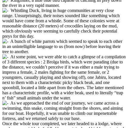
Kingfisher, a little blue bird capable of catching its prey down
the river in a very rapid manner.
Whistling Duck, living in huge communities at very close
range. Unsurprisingly, their noises sounded like something which
would have come from a whistle. Some of these colonies were at
reasonable distance (20 meters) of crocodiles laying on the mud,
which obviously were seeming to carefully check their potential
preys for this day.
A bunch of white parrots which seemed to speak to each other
in an unintelligible language to us (from now) before leaving their
tree to another.
At some point, we were able to catch a glimpse of a compilation
of 3 different species : 2 Brolga birds, which were parading (due to
the distance, we couldn’t perceive if it was either a male trying to
impress a female, 2 males fighting for the same female, or 2
youngsters, casually playing and showing off), one Jabiru, located
next to them with a characteristic picky black beak, and one
spoonbill, located a little apart from the others. The latter mentioned
has a characteristic profile, with a wider beak, used to literally “trap
n’ fish” small animals under the water.
As we approached the end of our journey, we came across a
swimming, thin snake, coming straight from the shores, and aiming
for our boat. Hopefully, it was unable to climb our impenetrable
fortress, and we returned safely to our base.
Once the whole tour completed, we later headed to a lodge, where