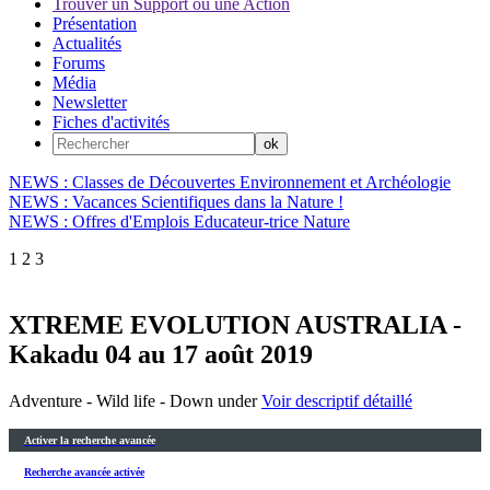
Trouver un Support ou une Action
Présentation
Actualités
Forums
Média
Newsletter
Fiches d'activités
NEWS : Classes de Découvertes Environnement et Archéologie
NEWS : Vacances Scientifiques dans la Nature !
NEWS : Offres d'Emplois Educateur-trice Nature
1
2
3
XTREME EVOLUTION AUSTRALIA -
Kakadu 04 au 17 août 2019
Adventure - Wild life - Down under
Voir descriptif détaillé
Activer la recherche avancée
Recherche avancée activée