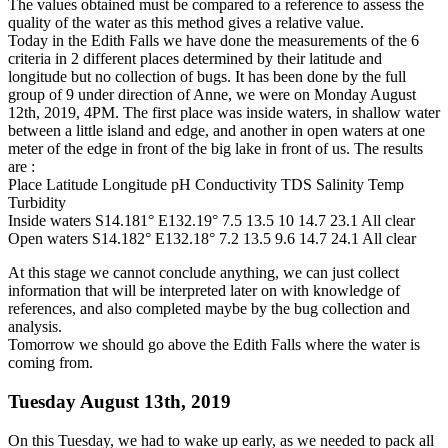
The values obtained must be compared to a reference to assess the
quality of the water as this method gives a relative value.
Today in the Edith Falls we have done the measurements of the 6
criteria in 2 different places determined by their latitude and
longitude but no collection of bugs. It has been done by the full
group of 9 under direction of Anne, we were on Monday August
12th, 2019, 4PM. The first place was inside waters, in shallow water
between a little island and edge, and another in open waters at one
meter of the edge in front of the big lake in front of us. The results
are :
Place Latitude Longitude pH Conductivity TDS Salinity Temp
Turbidity
Inside waters S14.181° E132.19° 7.5 13.5 10 14.7 23.1 All clear
Open waters S14.182° E132.18° 7.2 13.5 9.6 14.7 24.1 All clear
At this stage we cannot conclude anything, we can just collect
information that will be interpreted later on with knowledge of
references, and also completed maybe by the bug collection and
analysis.
Tomorrow we should go above the Edith Falls where the water is
coming from.
Tuesday August 13th, 2019
On this Tuesday, we had to wake up early, as we needed to pack all