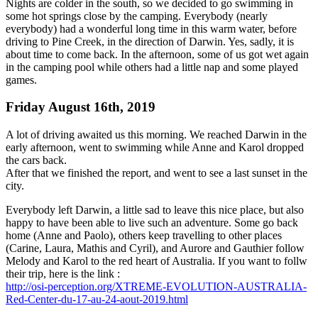
Nights are colder in the south, so we decided to go swimming in
some hot springs close by the camping. Everybody (nearly
everybody) had a wonderful long time in this warm water, before
driving to Pine Creek, in the direction of Darwin. Yes, sadly, it is
about time to come back. In the afternoon, some of us got wet again
in the camping pool while others had a little nap and some played
games.
Friday August 16th, 2019
A lot of driving awaited us this morning. We reached Darwin in the
early afternoon, went to swimming while Anne and Karol dropped
the cars back.
After that we finished the report, and went to see a last sunset in the
city.
Everybody left Darwin, a little sad to leave this nice place, but also
happy to have been able to live such an adventure. Some go back
home (Anne and Paolo), others keep travelling to other places
(Carine, Laura, Mathis and Cyril), and Aurore and Gauthier follow
Melody and Karol to the red heart of Australia. If you want to follw
their trip, here is the link :
http://osi-perception.org/XTREME-EVOLUTION-AUSTRALIA-
Red-Center-du-17-au-24-aout-2019.html