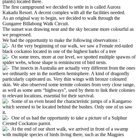
plants) located there.
The first campground we decided to settle in is called Aurora
Kakadu Resort. A decent complex with all the facilities needed.
As an original way to begin, we decided to walk through the
Gungaree Billabong Walk Circuit.
The sunset was drawing near and the sky became more colourful as
we progressed.
We had the opportunity to make the following observations :
At the very beginning of our walk, we saw a Female red-tailed
black cockatoo located in one of the highest barks of a tree
On some trees, more at our level, we spotted multiple spawns of
spider webs, whose shape is reminiscent of bird nests.
The insects in Australia are actually very different from the ones
we ordinarily see in the northern hemisphere. A kind of dragonfly
particularly captivated us. Very thin wings with bronze coloured
skin. We also observed some termite colonies from very close range,
as well as some ants “highways”, used by them to link their colonies
to relevant locations, essential for their survival.
Some of us even heard the characteristic jumps of a Kangaroo
which seemed to be located behind the bushes. Only one of us saw
it.
One of us had the opportunity to take a picture of a Sulphur
Crested Cockatoo parrot.
At the end of our short walk, we arrived in front of a swamp
with multiple species of birds living there, such as the Magpies