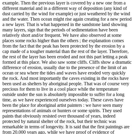
example. Then the previous layer is covered by a new one from a
different material and in a different way of deposition (any kind of
dust carried by the wind for example) or just weathered by the wind
and the water. Then ocean might rise again creating for a new period
a new layer. That is what happened in the sandstone land showing
many layers, sign that the periods of sedimentation have been
relatively short and/or frequent. We have also observed at some
places some rocks higher than the others ; the explanation comes
from the fact that the peak has been protected by the erosion by a
cap made of a tougher material than the rest of the layer. Therefore,
the rest of the layer has been eroded and not this part letting a peak
formed at this place. We also saw some cliffs. Cliffs show a dramatic
difference of erosion, usually due to the presence of the limit of an
ocean or sea where the tides and waves have eroded very quickly
the rock. And most importantly the caves existing in the rocks have
been used as shelters by aboriginal people. That was of course very
precious for them to live in a cool place while the temperature
outside under the sun is absolutely impossible to suffer for a long
time, as we have experienced ourselves today. These caves have
been the place for aboriginal artist painters : we have seen many
representations of animals or hunters or some spirits. They used
paints that obviously resisted over thousand of years, indeed
protected by natural shelter of the rock, but their technic was
remarkable in terms of longevity. It is said that the first paintings are
from 20.000 years ago, while we have proof of evidence of