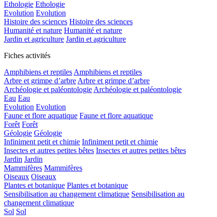
Ethologie
Ethologie
Evolution
Evolution
Histoire des sciences
Histoire des sciences
Humanité et nature
Humanité et nature
Jardin et agriculture
Jardin et agriculture
Fiches activités
Amphibiens et reptiles
Amphibiens et reptiles
Arbre et grimpe d’arbre
Arbre et grimpe d’arbre
Archéologie et paléontologie
Archéologie et paléontologie
Eau
Eau
Evolution
Evolution
Faune et flore aquatique
Faune et flore aquatique
Forêt
Forêt
Géologie
Géologie
Infiniment petit et chimie
Infiniment petit et chimie
Insectes et autres petites bêtes
Insectes et autres petites bêtes
Jardin
Jardin
Mammifères
Mammifères
Oiseaux
Oiseaux
Plantes et botanique
Plantes et botanique
Sensibilisation au changement climatique
Sensibilisation au
changement climatique
Sol
Sol