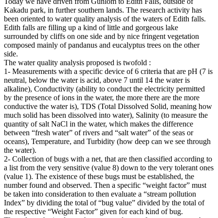
Today we have driven from Gunlom to Edith Falls, outside of
Kakadu park, in further southern lands. The research activity has
been oriented to water quality analysis of the waters of Edith falls.
Edith falls are filling up a kind of little and gorgeous lake
surrounded by cliffs on one side and by nice fringent vegetation
composed mainly of pandanus and eucalyptus trees on the other
side.
The water quality analysis proposed is twofold :
1- Measurements with a specific device of 6 criteria that are pH (7 is
neutral, below the water is acid, above 7 until 14 the water is
alkaline), Conductivity (ability to conduct the electricity permitted
by the presence of ions in the water, the more there are the more
conductive the water is), TDS (Total Dissolved Solid, meaning how
much solid has been dissolved into water), Salinity (to measure the
quantity of salt NaCl in the water, which makes the difference
between “fresh water” of rivers and “salt water” of the seas or
oceans), Temperature, and Turbidity (how deep can we see through
the water).
2- Collection of bugs with a net, that are then classified according to
a list from the very sensitive (value 8) down to the very tolerant ones
(value 1). The existence of these bugs must be established, the
number found and observed. Then a specific “weight factor” must
be taken into consideration to then evaluate a “stream pollution
Index” by dividing the total of “bug value” divided by the total of
the respective “Weight Factor” given for each kind of bug.