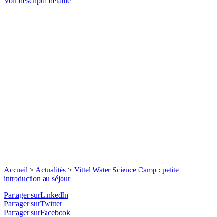
Voir descriptif détaillé
Accueil
>
Actualités
>
Vittel Water Science Camp : petite
introduction au séjour
Partager surLinkedIn
Partager surTwitter
Partager surFacebook