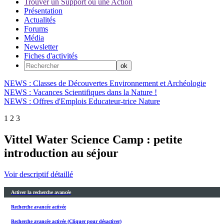
Trouver un Support ou une Action
Présentation
Actualités
Forums
Média
Newsletter
Fiches d'activités
NEWS : Classes de Découvertes Environnement et Archéologie
NEWS : Vacances Scientifiques dans la Nature !
NEWS : Offres d'Emplois Educateur-trice Nature
1
2
3
Vittel Water Science Camp : petite
introduction au séjour
Voir descriptif détaillé
Activer la recherche avancée
Recherche avancée activée
Recherche avancée activée (Cliquer pour désactiver)