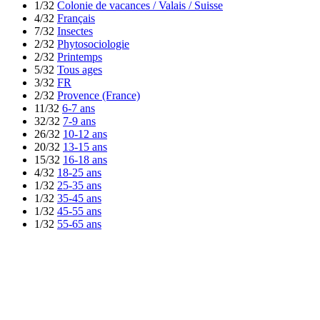
1/32
Colonie de vacances / Valais / Suisse
4/32
Français
7/32
Insectes
2/32
Phytosociologie
2/32
Printemps
5/32
Tous ages
3/32
FR
2/32
Provence (France)
11/32
6-7 ans
32/32
7-9 ans
26/32
10-12 ans
20/32
13-15 ans
15/32
16-18 ans
4/32
18-25 ans
1/32
25-35 ans
1/32
35-45 ans
1/32
45-55 ans
1/32
55-65 ans