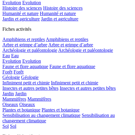
Evolution
Evolution
Histoire des sciences
Histoire des sciences
Humanité et nature
Humanité et nature
Jardin et agriculture
Jardin et agriculture
Fiches activités
Amphibiens et reptiles
Amphibiens et reptiles
Arbre et grimpe d’arbre
Arbre et grimpe d’arbre
Archéologie et paléontologie
Archéologie et paléontologie
Eau
Eau
Evolution
Evolution
Faune et flore aquatique
Faune et flore aquatique
Forêt
Forêt
Géologie
Géologie
Infiniment petit et chimie
Infiniment petit et chimie
Insectes et autres petites bêtes
Insectes et autres petites bêtes
Jardin
Jardin
Mammifères
Mammifères
Oiseaux
Oiseaux
Plantes et botanique
Plantes et botanique
Sensibilisation au changement climatique
Sensibilisation au
changement climatique
Sol
Sol