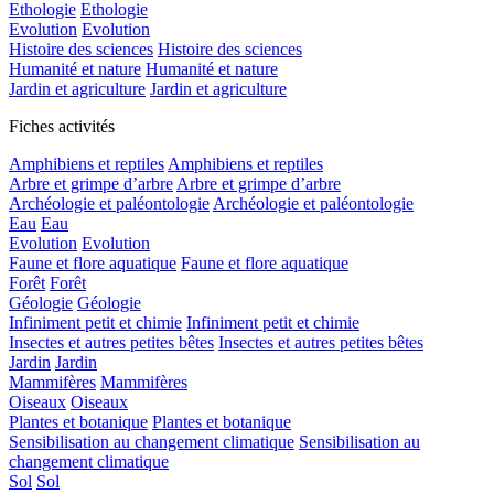
Ethologie
Ethologie
Evolution
Evolution
Histoire des sciences
Histoire des sciences
Humanité et nature
Humanité et nature
Jardin et agriculture
Jardin et agriculture
Fiches activités
Amphibiens et reptiles
Amphibiens et reptiles
Arbre et grimpe d’arbre
Arbre et grimpe d’arbre
Archéologie et paléontologie
Archéologie et paléontologie
Eau
Eau
Evolution
Evolution
Faune et flore aquatique
Faune et flore aquatique
Forêt
Forêt
Géologie
Géologie
Infiniment petit et chimie
Infiniment petit et chimie
Insectes et autres petites bêtes
Insectes et autres petites bêtes
Jardin
Jardin
Mammifères
Mammifères
Oiseaux
Oiseaux
Plantes et botanique
Plantes et botanique
Sensibilisation au changement climatique
Sensibilisation au
changement climatique
Sol
Sol