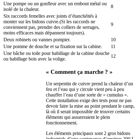
Une pompe ou un gonfleur avec un embout métal ou
8
isolé de la chaleur.
Six raccords femelles avec joints d’étanchéités à
monter sur les bidons cuivre.(Si les raccords ne
9
conviennent pas, prendre des colliers de serrages,
moins efficaces mais dépannent toujours).
Deux robinets ou vannes pompier.
10
Une pomme de douche et sa fixation sur la cabine.
11
Une bâche ou toile pour habillage de la cabine douche
12
ou habillage bois avec la volige.
« Comment ça marche ? »
Un serpentin de cuivre prend la chaleur d’un
feu et l’eau qui y circule vient peu à peu
chauffer l’eau d’une sorte de « cumulus ».
Cette installation exige des tests pour ne pas
devoir faire la mise au point pendant le camp,
là où il serait impossible de trouver certains
éléments qui assureraient le plein
fonctionnement.
Les éléments principaux sont 2 gros bidons
industriels d’une contenance d’environ 200 L