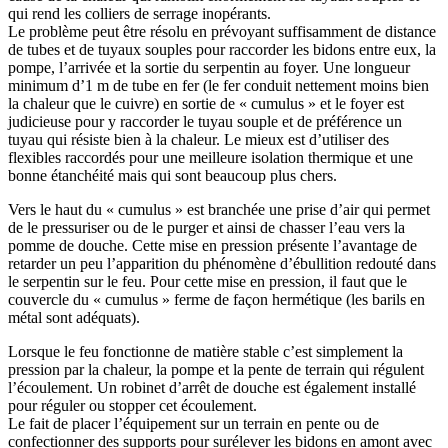
qui rend les colliers de serrage inopérants.
Le problème peut être résolu en prévoyant suffisamment de distance
de tubes et de tuyaux souples pour raccorder les bidons entre eux, la
pompe, l’arrivée et la sortie du serpentin au foyer. Une longueur
minimum d’1 m de tube en fer (le fer conduit nettement moins bien
la chaleur que le cuivre) en sortie de « cumulus » et le foyer est
judicieuse pour y raccorder le tuyau souple et de préférence un
tuyau qui résiste bien à la chaleur. Le mieux est d’utiliser des
flexibles raccordés pour une meilleure isolation thermique et une
bonne étanchéité mais qui sont beaucoup plus chers.
Vers le haut du « cumulus » est branchée une prise d’air qui permet
de le pressuriser ou de le purger et ainsi de chasser l’eau vers la
pomme de douche. Cette mise en pression présente l’avantage de
retarder un peu l’apparition du phénomène d’ébullition redouté dans
le serpentin sur le feu. Pour cette mise en pression, il faut que le
couvercle du « cumulus » ferme de façon hermétique (les barils en
métal sont adéquats).
Lorsque le feu fonctionne de matière stable c’est simplement la
pression par la chaleur, la pompe et la pente de terrain qui régulent
l’écoulement. Un robinet d’arrêt de douche est également installé
pour réguler ou stopper cet écoulement.
Le fait de placer l’équipement sur un terrain en pente ou de
confectionner des supports pour surélever les bidons en amont avec