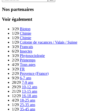
Nos partenaires
Voir également
3/29
Biotop
1/29
Chimie
1/29
Chimie
1/29
Colonie de vacances / Valais / Suisse
3/29
Français
6/29
Insectes
3/29
Phytosociologie
2/29
Printemps
4/29
Tous ages
3/29
FR
2/29
Provence (France)
9/29
6-7 ans
28/29
7-9 ans
29/29
10-12 ans
21/29
13-15 ans
12/29
16-18 ans
4/29
18-25 ans
1/29
25-35 ans
1/29
35-45 ans