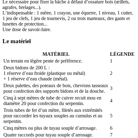
Le nécessaire pour fixer la bâche à défaut d’ossature bois (œillets,
agrafes, brelages...).
L’indispensable : 1 mètre, 1 crayon, une équerre, 1 niveau, 1 cutter,
1 jeu de clefs, 1 jeu de tournevis, 2 ou trois marteaux, des gants et
lunettes de protection...
Une dose de savoir-faire.
Le matériel
MATÉRIEL
LÉGENDE
Un terrain en légère pente de préférence.
1
Deux bidons de 200 L :
1 réserve d’eau froide (plastique ou métal)
2
+ 1 réserve d’eau chaude (métal).
Deux palettes, des poteaux de bois, chevrons tasseaux
3
pour confection des supports bidons et de la douche.
Cinq à sept mètres de tube de cuivre recuit mou en
4
diamètre 20 pour confection du serpentin.
Trois tubes de fer d’un mètre, filetés aux extrémités
pour raccorder les tuyaux souples au cumulus et au
5
serpentin.
Cinq mètres ou plus de tuyau souple d’arrosage.
6
Quatre raccords pour tuyau souple d’arrosage.
7