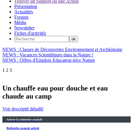
Trouver un Support ou une Action
Présentation
Actualités
Forums
Média
Newsletter
Fiches d'activités
NEWS : Classes de Découvertes Environnement et Archéologie
NEWS : Vacances Scientifiques dans la Nature !
NEWS : Offres d'Emplois Educateur-trice Nature
1
2
3
Un chauffe eau pour douche et eau
chaude au camp
Voir descriptif détaillé
Activer la recherche avancée
Recherche avancée activée