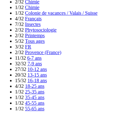
2/32
Chimie
1/32
Chimie
1/32
Colonie de vacances / Valais / Suisse
4/32
Français
7/32
Insectes
2/32
Phytosociologie
2/32
Printemps
5/32
Tous ages
3/32
FR
2/32
Provence (France)
11/32
6-7 ans
32/32
7-9 ans
27/32
10-12 ans
20/32
13-15 ans
15/32
16-18 ans
4/32
18-25 ans
1/32
25-35 ans
1/32
35-45 ans
1/32
45-55 ans
1/32
55-65 ans