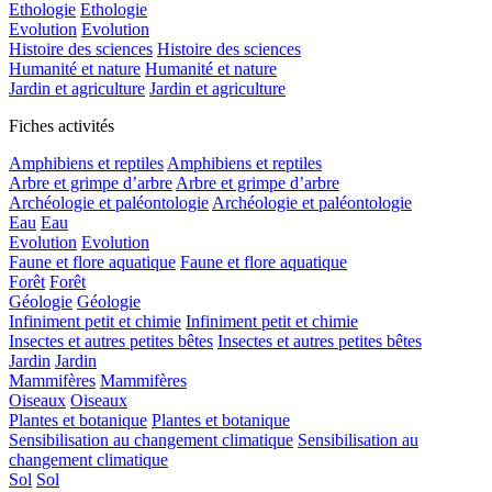
Ethologie
Ethologie
Evolution
Evolution
Histoire des sciences
Histoire des sciences
Humanité et nature
Humanité et nature
Jardin et agriculture
Jardin et agriculture
Fiches activités
Amphibiens et reptiles
Amphibiens et reptiles
Arbre et grimpe d’arbre
Arbre et grimpe d’arbre
Archéologie et paléontologie
Archéologie et paléontologie
Eau
Eau
Evolution
Evolution
Faune et flore aquatique
Faune et flore aquatique
Forêt
Forêt
Géologie
Géologie
Infiniment petit et chimie
Infiniment petit et chimie
Insectes et autres petites bêtes
Insectes et autres petites bêtes
Jardin
Jardin
Mammifères
Mammifères
Oiseaux
Oiseaux
Plantes et botanique
Plantes et botanique
Sensibilisation au changement climatique
Sensibilisation au
changement climatique
Sol
Sol