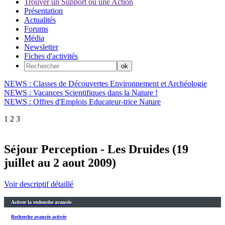
Trouver un Support ou une Action
Présentation
Actualités
Forums
Média
Newsletter
Fiches d'activités
NEWS : Classes de Découvertes Environnement et Archéologie
NEWS : Vacances Scientifiques dans la Nature !
NEWS : Offres d'Emplois Educateur-trice Nature
1
2
3
Séjour Perception - Les Druides (19
juillet au 2 aout 2009)
Voir descriptif détaillé
Activer la recherche avancée
Recherche avancée activée