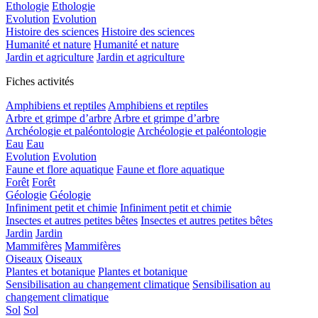
Ethologie
Ethologie
Evolution
Evolution
Histoire des sciences
Histoire des sciences
Humanité et nature
Humanité et nature
Jardin et agriculture
Jardin et agriculture
Fiches activités
Amphibiens et reptiles
Amphibiens et reptiles
Arbre et grimpe d’arbre
Arbre et grimpe d’arbre
Archéologie et paléontologie
Archéologie et paléontologie
Eau
Eau
Evolution
Evolution
Faune et flore aquatique
Faune et flore aquatique
Forêt
Forêt
Géologie
Géologie
Infiniment petit et chimie
Infiniment petit et chimie
Insectes et autres petites bêtes
Insectes et autres petites bêtes
Jardin
Jardin
Mammifères
Mammifères
Oiseaux
Oiseaux
Plantes et botanique
Plantes et botanique
Sensibilisation au changement climatique
Sensibilisation au
changement climatique
Sol
Sol