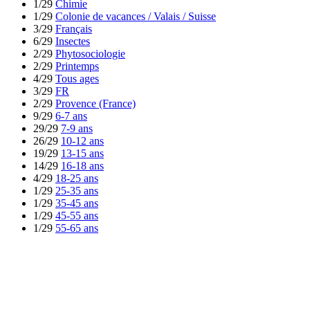
1/29
Chimie
1/29
Colonie de vacances / Valais / Suisse
3/29
Français
6/29
Insectes
2/29
Phytosociologie
2/29
Printemps
4/29
Tous ages
3/29
FR
2/29
Provence (France)
9/29
6-7 ans
29/29
7-9 ans
26/29
10-12 ans
19/29
13-15 ans
14/29
16-18 ans
4/29
18-25 ans
1/29
25-35 ans
1/29
35-45 ans
1/29
45-55 ans
1/29
55-65 ans