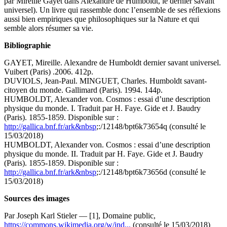
par Mireille Gayet dans Alexandre de Humboldt, le dernier savant
universel). Un livre qui rassemble donc l’ensemble de ses réflexions
aussi bien empiriques que philosophiques sur la Nature et qui
semble alors résumer sa vie.
Bibliographie
GAYET, Mireille. Alexandre de Humboldt dernier savant universel.
Vuibert (Paris) .2006. 412p.
DUVIOLS, Jean-Paul. MINGUET, Charles. Humboldt savant-
citoyen du monde. Gallimard (Paris). 1994. 144p.
HUMBOLDT, Alexander von. Cosmos : essai d’une description
physique du monde. I. Traduit par H. Faye. Gide et J. Baudry
(Paris). 1855-1859. Disponible sur :
http://gallica.bnf.fr/ark&nbsp
;:/12148/bpt6k73654q (consulté le
15/03/2018)
HUMBOLDT, Alexander von. Cosmos : essai d’une description
physique du monde. II. Traduit par H. Faye. Gide et J. Baudry
(Paris). 1855-1859. Disponible sur :
http://gallica.bnf.fr/ark&nbsp
;:/12148/bpt6k73656d (consulté le
15/03/2018)
Sources des images
Par Joseph Karl Stieler — [1], Domaine public,
https://commons.wikimedia.org/w/ind...
(consulté le 15/03/2018)