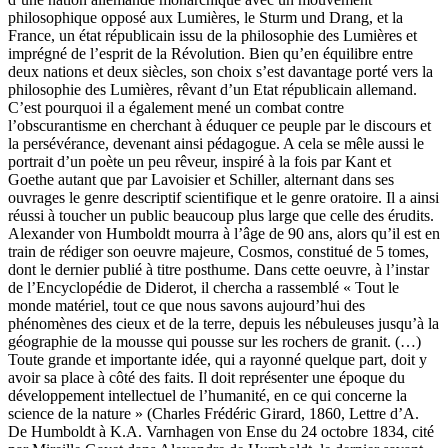
philosophique opposé aux Lumières, le Sturm und Drang, et la
France, un état républicain issu de la philosophie des Lumières et
imprégné de l’esprit de la Révolution. Bien qu’en équilibre entre
deux nations et deux siècles, son choix s’est davantage porté vers la
philosophie des Lumières, rêvant d’un Etat républicain allemand.
C’est pourquoi il a également mené un combat contre
l’obscurantisme en cherchant à éduquer ce peuple par le discours et
la persévérance, devenant ainsi pédagogue. A cela se mêle aussi le
portrait d’un poète un peu rêveur, inspiré à la fois par Kant et
Goethe autant que par Lavoisier et Schiller, alternant dans ses
ouvrages le genre descriptif scientifique et le genre oratoire. Il a ainsi
réussi à toucher un public beaucoup plus large que celle des érudits.
Alexander von Humboldt mourra à l’âge de 90 ans, alors qu’il est en
train de rédiger son oeuvre majeure, Cosmos, constitué de 5 tomes,
dont le dernier publié à titre posthume. Dans cette oeuvre, à l’instar
de l’Encyclopédie de Diderot, il chercha a rassemblé « Tout le
monde matériel, tout ce que nous savons aujourd’hui des
phénomènes des cieux et de la terre, depuis les nébuleuses jusqu’à la
géographie de la mousse qui pousse sur les rochers de granit. (…)
Toute grande et importante idée, qui a rayonné quelque part, doit y
avoir sa place à côté des faits. Il doit représenter une époque du
développement intellectuel de l’humanité, en ce qui concerne la
science de la nature » (Charles Frédéric Girard, 1860, Lettre d’A.
De Humboldt à K.A. Varnhagen von Ense du 24 octobre 1834, cité