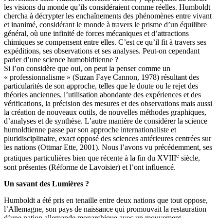
les visions du monde qu’ils considéraient comme réelles. Humboldt
chercha à décrypter les enchaînements des phénomènes entre vivant
et inanimé, considérant le monde à travers le prisme d’un équilibre
général, où une infinité de forces mécaniques et d’attractions
chimiques se compensent entre elles. C’est ce qu’il fit à travers ses
expéditions, ses observations et ses analyses. Peut-on cependant
parler d’une science humobldtienne ?
Si l’on considère que oui, on peut la penser comme un
« professionnalisme » (Suzan Faye Cannon, 1978) résultant des
particularités de son approche, telles que le doute ou le rejet des
théories anciennes, l’utilisation abondante des expériences et des
vérifications, la précision des mesures et des observations mais aussi
la création de nouveaux outils, de nouvelles méthodes graphiques,
d’analyses et de synthèse. L’autre manière de considérer la science
humoldtienne passe par son approche internationaliste et
pluridisciplinaire, exact opposé des sciences antérieures centrées sur
les nations (Ottmar Ette, 2001). Nous l’avons vu précédemment, ses
e
pratiques particulières bien que récente à la fin du XVIII
siècle,
sont présentes (Réforme de Lavoisier) et l’ont influencé.
Un savant des Lumières ?
Humboldt a été pris en tenaille entre deux nations que tout oppose,
l’Allemagne, son pays de naissance qui promouvait la restauration
d’une nation allemande monarchique avec un mouvement