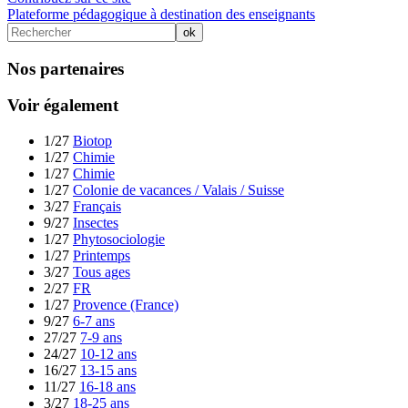
Plateforme pédagogique à destination des enseignants
Nos partenaires
Voir également
1/27
Biotop
1/27
Chimie
1/27
Chimie
1/27
Colonie de vacances / Valais / Suisse
3/27
Français
9/27
Insectes
1/27
Phytosociologie
1/27
Printemps
3/27
Tous ages
2/27
FR
1/27
Provence (France)
9/27
6-7 ans
27/27
7-9 ans
24/27
10-12 ans
16/27
13-15 ans
11/27
16-18 ans
3/27
18-25 ans