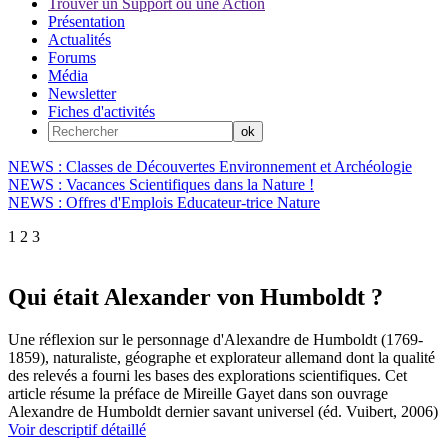
Trouver un Support ou une Action
Présentation
Actualités
Forums
Média
Newsletter
Fiches d'activités
NEWS : Classes de Découvertes Environnement et Archéologie
NEWS : Vacances Scientifiques dans la Nature !
NEWS : Offres d'Emplois Educateur-trice Nature
1
2
3
Qui était Alexander von Humboldt ?
Une réflexion sur le personnage d'Alexandre de Humboldt (1769-
1859), naturaliste, géographe et explorateur allemand dont la qualité
des relevés a fourni les bases des explorations scientifiques. Cet
article résume la préface de Mireille Gayet dans son ouvrage
Alexandre de Humboldt dernier savant universel (éd. Vuibert, 2006)
Voir descriptif détaillé