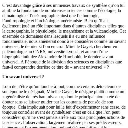
C’est davantage grâce à ses immenses travaux de synthèse qu’on lui
attribue la fondation de nombreuses sciences comme l’écologie, la
climatologie et l’océanographie ainsi que l’ethnologie,
l’anthropologie et l’archéologie américaniste. Bien qu’il ait
également joué un rôle important dans d’autres disciplines telles que
la cartographie, la physiologie, le magnétisme et la vulcanologie. Cet
ensemble de domaines dans lesquels il a eu une influence
fondamentale, nous amènerait donc à le considérer comme un savant
universel, le dernier si l’on en croit Mireille Gayet, chercheur en
paléontologie au CNRS, université Lyon-I, et auteur d’une
biographie intitulée Alexandre de Humboldt, le dernier savant
universel. A l’époque de la division des sciences en disciplines que
faut-il comprendre derrière ce titre de « savant universel » ?
Un savant universel ?
Loin de n’être qu’un touche-à-tout, comme certains détracteurs de
son époque le désignait, Mireille Gayet, le désigne plutôt comme un
« généraliste de très haut niveau », dont le principal atout a été de
douter sans se laisser guider par les courants de pensée de son
époque. Cela impliquait pour lui le fait d’expérimenter sans cesse, de
toujours contrôler avant de synthétiser, c’est en cela que l’on peut
considérer qu’il ne s’est jamais arrêté aux trois principales actions de
la science : l’observation, largement réalisée par ses prédécesseurs,
la mesure et l’expérimentation, qui ont été peu fait avant lui.