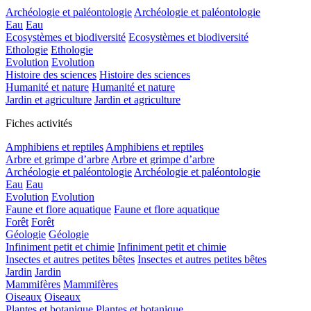
Archéologie et paléontologie
Archéologie et paléontologie
Eau
Eau
Ecosystèmes et biodiversité
Ecosystèmes et biodiversité
Ethologie
Ethologie
Evolution
Evolution
Histoire des sciences
Histoire des sciences
Humanité et nature
Humanité et nature
Jardin et agriculture
Jardin et agriculture
Fiches activités
Amphibiens et reptiles
Amphibiens et reptiles
Arbre et grimpe d’arbre
Arbre et grimpe d’arbre
Archéologie et paléontologie
Archéologie et paléontologie
Eau
Eau
Evolution
Evolution
Faune et flore aquatique
Faune et flore aquatique
Forêt
Forêt
Géologie
Géologie
Infiniment petit et chimie
Infiniment petit et chimie
Insectes et autres petites bêtes
Insectes et autres petites bêtes
Jardin
Jardin
Mammifères
Mammifères
Oiseaux
Oiseaux
Plantes et botanique
Plantes et botanique