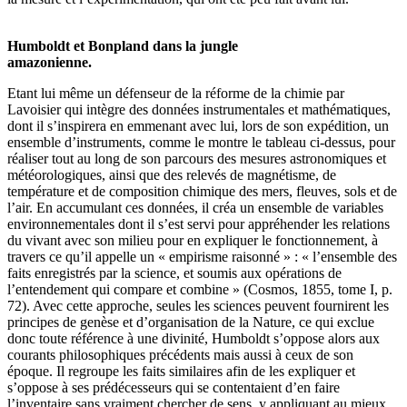
Humboldt et Bonpland dans la jungle
amazonienne.
Etant lui même un défenseur de la réforme de la chimie par
Lavoisier qui intègre des données instrumentales et mathématiques,
dont il s’inspirera en emmenant avec lui, lors de son expédition, un
ensemble d’instruments, comme le montre le tableau ci-dessus, pour
réaliser tout au long de son parcours des mesures astronomiques et
météorologiques, ainsi que des relevés de magnétisme, de
température et de composition chimique des mers, fleuves, sols et de
l’air. En accumulant ces données, il créa un ensemble de variables
environnementales dont il s’est servi pour appréhender les relations
du vivant avec son milieu pour en expliquer le fonctionnement, à
travers ce qu’il appelle un « empirisme raisonné » : « l’ensemble des
faits enregistrés par la science, et soumis aux opérations de
l’entendement qui compare et combine » (Cosmos, 1855, tome I, p.
72). Avec cette approche, seules les sciences peuvent fournirent les
principes de genèse et d’organisation de la Nature, ce qui exclue
donc toute référence à une divinité, Humboldt s’oppose alors aux
courants philosophiques précédents mais aussi à ceux de son
époque. Il regroupe les faits similaires afin de les expliquer et
s’oppose à ses prédécesseurs qui se contentaient d’en faire
l’inventaire sans vraiment chercher de sens, y appliquant au mieux