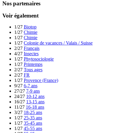
Nos partenaires
Voir également
1/27
Biotop
1/27
Chimie
1/27
Chimie
1/27
Colonie de vacances / Valais / Suisse
2/27
Français
4/27
Insectes
1/27
Phytosociologie
1/27
Printemps
2/27
Tous ages
2/27
FR
1/27
Provence (France)
9/27
6-7 ans
27/27
7-9 ans
24/27
10-12 ans
16/27
13-15 ans
11/27
16-18 ans
3/27
18-25 ans
1/27
25-35 ans
1/27
35-45 ans
1/27
45-55 ans