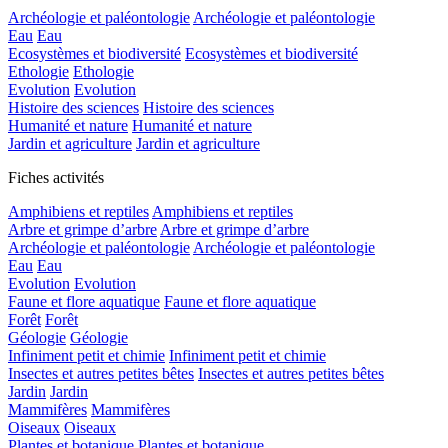
Archéologie et paléontologie
Archéologie et paléontologie
Eau
Eau
Ecosystèmes et biodiversité
Ecosystèmes et biodiversité
Ethologie
Ethologie
Evolution
Evolution
Histoire des sciences
Histoire des sciences
Humanité et nature
Humanité et nature
Jardin et agriculture
Jardin et agriculture
Fiches activités
Amphibiens et reptiles
Amphibiens et reptiles
Arbre et grimpe d’arbre
Arbre et grimpe d’arbre
Archéologie et paléontologie
Archéologie et paléontologie
Eau
Eau
Evolution
Evolution
Faune et flore aquatique
Faune et flore aquatique
Forêt
Forêt
Géologie
Géologie
Infiniment petit et chimie
Infiniment petit et chimie
Insectes et autres petites bêtes
Insectes et autres petites bêtes
Jardin
Jardin
Mammifères
Mammifères
Oiseaux
Oiseaux
Plantes et botanique
Plantes et botanique