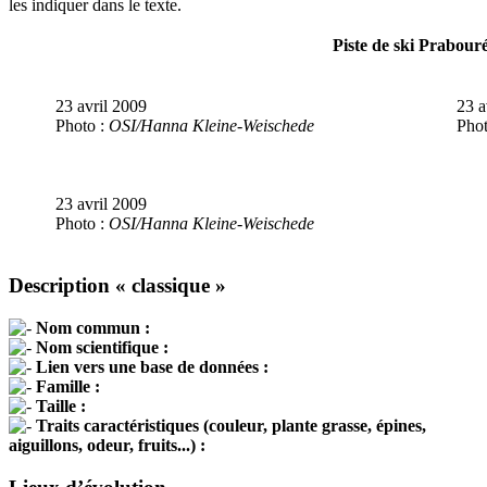
les indiquer dans le texte.
Piste de ski Prabour
23 avril 2009
23 a
Photo :
OSI/Hanna Kleine-Weischede
Phot
23 avril 2009
Photo :
OSI/Hanna Kleine-Weischede
Description « classique »
Nom commun :
Nom scientifique :
Lien vers une base de données :
Famille :
Taille :
Traits caractéristiques (couleur, plante grasse, épines,
aiguillons, odeur, fruits...) :