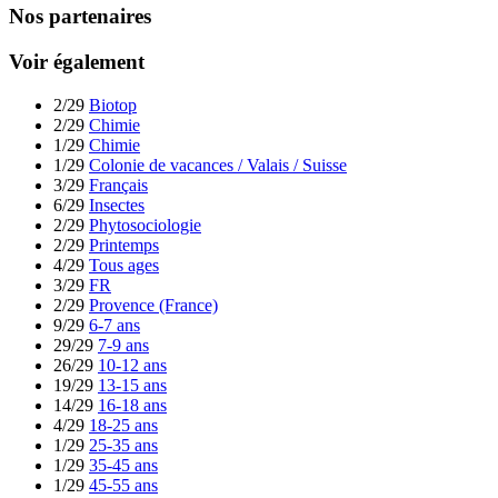
Nos partenaires
Voir également
2/29
Biotop
2/29
Chimie
1/29
Chimie
1/29
Colonie de vacances / Valais / Suisse
3/29
Français
6/29
Insectes
2/29
Phytosociologie
2/29
Printemps
4/29
Tous ages
3/29
FR
2/29
Provence (France)
9/29
6-7 ans
29/29
7-9 ans
26/29
10-12 ans
19/29
13-15 ans
14/29
16-18 ans
4/29
18-25 ans
1/29
25-35 ans
1/29
35-45 ans
1/29
45-55 ans