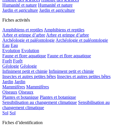
Humanité et nature
Humanité et nature
Jardin et agriculture
Jardin et agriculture
Fiches activités
Amphibiens et reptiles
Amphibiens et reptiles
Arbre et grimpe d’arbre
Arbre et grimpe d’arbre
Archéologie et paléontologie
Archéologie et paléontologie
Eau
Eau
Evolution
Evolution
Faune et flore aquatique
Faune et flore aquatique
Forêt
Forêt
Géologie
Géologie
Infiniment petit et chimie
Infiniment petit et chimie
Insectes et autres petites bêtes
Insectes et autres petites bêtes
Jardin
Jardin
Mammifères
Mammifères
Oiseaux
Oiseaux
Plantes et botanique
Plantes et botanique
Sensibilisation au changement climatique
Sensibilisation au
changement climatique
Sol
Sol
Fiches d’identification