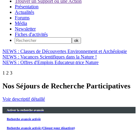
Trouver un Support ou une Action
Présentation
Actualités
Forums
Média
Newsletter
Fiches d'activités
NEWS : Classes de Découvertes Environnement et Archéologie
NEWS : Vacances Scientifiques dans la Nature !
NEWS : Offres d'Emplois Educateur-trice Nature
1
2
3
Nos Séjours de Recherche Participatives
Voir descriptif détaillé
Activer la recherche avancée
Recherche avancée activée
Recherche avancée activée (Cliquer pour désactiver)